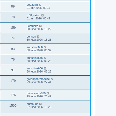
sodaslim
89
01 авг 2026, 09:11
rr88gratisc
78
01 авг 2026, 08:42
Lestdnks
159
30 июл 2026, 19:22
penson
74
30 июл 2026, 18:25
sunshine666
93
30 июл 2026, 06:32
sunshine666
76
30 июл 2026, 06:28
sunshine666
91
30 июл 2026, 06:23
greenpharmhouse
179
29 июл 2026, 22:41
miraclejons180
176
29 июл 2026, 20:49
gupta084
1500
27 июл 2026, 10:28