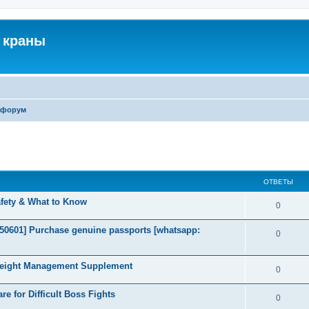
 краны
 форум
ширенный поиск
ОТВЕТЫ
afety & What to Know
0
2050601] Purchase genuine passports [whatsapp:
0
Weight Management Supplement
0
e for Difficult Boss Fights
0