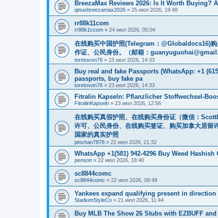
BreezaMax Reviews 2026: Is It Worth Buying? 
qinuxbreezamax2026
»
25 июл 2026, 19:48
rr88k11com
rr88k1ccom
»
24 июл 2026, 05:04
在线购买中国护照(Telegram：@Globaldo
作证、公民身份。（邮箱：
guanyuguohai@gmail
toretovon76
»
23 июл 2026, 14:33
Buy real and fake Passports (WhatsApp: +1 (615)
passports, buy fake pa
toretovon76
»
23 июл 2026, 14:33
Fitralin Kapseln: Pflanzlicher Stoffwechsel-Bo
FitralinKapseln
»
23 июл 2026, 12:56
在线购买真假护照、在线购买身份证（微信：Scott
许可、公民身份、在线购买签证、购买加拿大居留许可 （
国家的真实护照
pinchan7878
»
22 июл 2026, 21:32
WhatsApp +1(581) 942-4296 Buy Weed Hashish 
penson
»
22 июл 2026, 18:40
sc8844comc
sc8844comc
»
22 июл 2026, 08:49
Yankees expand qualifying present in direction 
StadiumStyleCo
»
21 июл 2026, 11:44
Buy MLB The Show 26 Stubs with EZBUFF and 