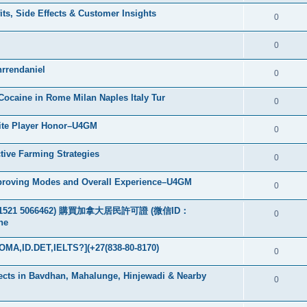
ts, Side Effects & Customer Insights
0
0
rrendaniel
0
ocaine in Rome Milan Naples Italy Tur
0
lite Player Honor–U4GM
0
tive Farming Strategies
0
mproving Modes and Overall Experience–U4GM
0
：+49 1521 5066462) 購買加拿大居民許可證 (微信ID：
0
ne
MA,ID.DET,IELTS?](+27(838-80-8170)
0
jects in Bavdhan, Mahalunge, Hinjewadi & Nearby
0