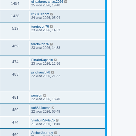
qinuxbreezamax2026
1454
25 июл 2026, 19:48
rr88k1ccom
1438
24 июл 2026, 05:04
toretovon76
513
23 июл 2026, 14:33
toretovon76
469
23 июл 2026, 14:33
FitralinKapseln
474
23 июл 2026, 12:56
pinchan7878
483
22 июл 2026, 21:32
penson
481
22 июл 2026, 18:40
sc8844comc
489
22 июл 2026, 08:49
StadiumStyleCo
474
21 июл 2026, 11:44
AmberJourney
469