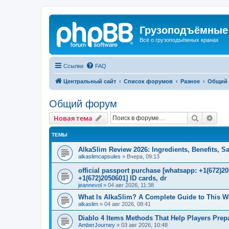
Грузоподъёмные
Всё о грузоподъёмных кранах
Ссылки
FAQ
Центральный сайт
Список форумов
Разное
Общий
Общий форум
Поиск
Рас
Новая тема
ТЕМЫ
AlkaSlim Review 2026: Ingredients, Benefits, S
alkaslimcapsules
»
Вчера, 09:13
official passport purchase [whatsapp: +1(672)
+1(672)2050601] ID cards, dr
jeannevol
»
04 авг 2026, 11:38
What Is AlkaSlim? A Complete Guide to This 
alkaslim
»
04 авг 2026, 08:41
Diablo 4 Items Methods That Help Players Prepar
AmberJourney
»
03 авг 2026, 10:48