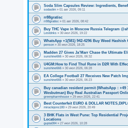
Soda Slim Capsules Review: Ingredients, Benefi
sodaslim
»
01 авг 2026, 09:11
rr88gratisc
rr88gratisc
»
01 авг 2026, 08:42
Buy THC Vape in Moscow Russia Telegram @ah
Lestdnks
»
30 июл 2026, 19:22
WhatsApp +1(581) 942-4296 Buy Weed Hashish C
penson
»
30 июл 2026, 18:25
Madden 27 Gives Ja’Marr Chase the Ultimate E
sunshine666
»
30 июл 2026, 06:32
U4GM:How to Find Thul Rune in D2R With Effec
sunshine666
»
30 июл 2026, 06:28
EA College Football 27 Receives New Patch I
sunshine666
»
30 июл 2026, 06:23
Buy canadian resident permit (WhatsApp
Wesbutman) Buy Real Australian Passport Onli
greenpharmhouse
»
29 июл 2026, 22:41
Best Counterfeit EURO & DOLLAR NOTES,DIPLO
miraclejons180
»
29 июл 2026, 20:49
3 BHK Flats in West Pune: Top Residential Pro
Locations
gupta084
»
27 июл 2026, 10:28