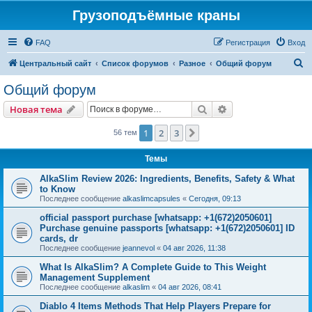
Грузоподъёмные краны
FAQ
Регистрация
Вход
П
Центральный сайт
Список форумов
Разное
Общий форум
о
Общий форум
и
Поиск
Расширенный пои
Новая тема
с
к
1
2
3
След.
56 тем
Темы
AlkaSlim Review 2026: Ingredients, Benefits, Safety & What
to Know
Последнее сообщение
alkaslimcapsules
«
Сегодня, 09:13
official passport purchase [whatsapp: +1(672)2050601]
Purchase genuine passports [whatsapp: +1(672)2050601] ID
cards, dr
Последнее сообщение
jeannevol
«
04 авг 2026, 11:38
What Is AlkaSlim? A Complete Guide to This Weight
Management Supplement
Последнее сообщение
alkaslim
«
04 авг 2026, 08:41
Diablo 4 Items Methods That Help Players Prepare for