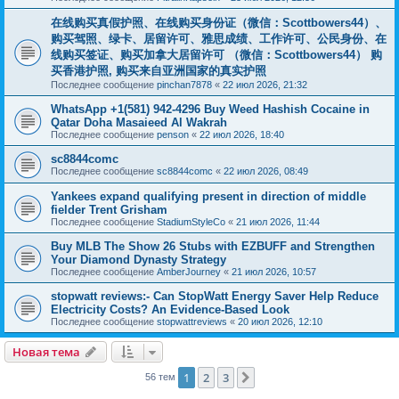
在线购买真假护照、在线购买身份证（微信：Scottbowers44）、
购买驾照、绿卡、居留许可、雅思成绩、工作许可、公民身份、在
线购买签证、购买加拿大居留许可 （微信：Scottbowers44） 购
买香港护照, 购买来自亚洲国家的真实护照
Последнее сообщение
pinchan7878
«
22 июл 2026, 21:32
WhatsApp +1(581) 942-4296 Buy Weed Hashish Cocaine in
Qatar Doha Masaieed Al Wakrah
Последнее сообщение
penson
«
22 июл 2026, 18:40
sc8844comc
Последнее сообщение
sc8844comc
«
22 июл 2026, 08:49
Yankees expand qualifying present in direction of middle
fielder Trent Grisham
Последнее сообщение
StadiumStyleCo
«
21 июл 2026, 11:44
Buy MLB The Show 26 Stubs with EZBUFF and Strengthen
Your Diamond Dynasty Strategy
Последнее сообщение
AmberJourney
«
21 июл 2026, 10:57
stopwatt reviews:- Can StopWatt Energy Saver Help Reduce
Electricity Costs? An Evidence-Based Look
Последнее сообщение
stopwattreviews
«
20 июл 2026, 12:10
Новая тема
1
2
3
След.
56 тем