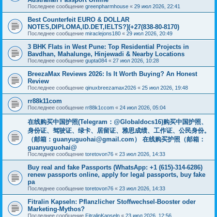
Последнее сообщение
greenpharmhouse
«
29 июл 2026, 22:41
Best Counterfeit EURO & DOLLAR
NOTES,DIPLOMA,ID.DET,IELTS?](+27(838-80-8170)
Последнее сообщение
miraclejons180
«
29 июл 2026, 20:49
3 BHK Flats in West Pune: Top Residential Projects in
Bavdhan, Mahalunge, Hinjewadi & Nearby Locations
Последнее сообщение
gupta084
«
27 июл 2026, 10:28
BreezaMax Reviews 2026: Is It Worth Buying? An Honest
Review
Последнее сообщение
qinuxbreezamax2026
«
25 июл 2026, 19:48
rr88k11com
Последнее сообщение
rr88k1ccom
«
24 июл 2026, 05:04
在线购买中国护照(Telegram：@Globaldocs16)购买中国护照、
身份证、驾驶证、绿卡、居留证、雅思成绩、工作证、公民身份。
（邮箱：
guanyuguohai@gmail.com
） 在线购买护照（邮箱：
guanyuguohai@
Последнее сообщение
toretovon76
«
23 июл 2026, 14:33
Buy real and fake Passports (WhatsApp: +1 (615)-314-6286)
renew passports online, apply for legal passports, buy fake
pa
Последнее сообщение
toretovon76
«
23 июл 2026, 14:33
Fitralin Kapseln: Pflanzlicher Stoffwechsel-Booster oder
Marketing-Mythos?
Последнее сообщение
FitralinKapseln
«
23 июл 2026, 12:56