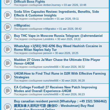
Difficult Boss Fights
Последнее сообщение
AmberJourney
«
03 авг 2026, 10:48
Soda Slim Capsules Review: Ingredients, Benefits, Side
Effects & Customer Insights
Последнее сообщение
sodaslim
«
01 авг 2026, 09:11
rr88gratisc
Последнее сообщение
rr88gratisc
«
01 авг 2026, 08:42
Buy THC Vape in Moscow Russia Telegram @ahrrendaniel
Последнее сообщение
Lestdnks
«
30 июл 2026, 19:22
WhatsApp +1(581) 942-4296 Buy Weed Hashish Cocaine in
Rome Milan Naples Italy Tur
Последнее сообщение
penson
«
30 июл 2026, 18:25
Madden 27 Gives Ja’Marr Chase the Ultimate Elite Player
Honor–U4GM
Последнее сообщение
sunshine666
«
30 июл 2026, 06:32
U4GM:How to Find Thul Rune in D2R With Effective Farming
Strategies
Последнее сообщение
sunshine666
«
30 июл 2026, 06:28
EA College Football 27 Receives New Patch Improving
Modes and Overall Experience–U4GM
Последнее сообщение
sunshine666
«
30 июл 2026, 06:23
Buy canadian resident permit (WhatsApp：+49 1521 5066462)
購買加拿大居民許可證 (微信ID：Wesbutman) Buy Real
Australian Passport Online