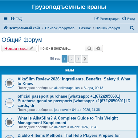
Грузоподъёмные краны
FAQ
Регистрация
Вход
П
Центральный сайт
Список форумов
Разное
Общий форум
о
Общий форум
и
Поиск
Расширенный пои
Новая тема
с
к
1
2
3
След.
56 тем
Темы
AlkaSlim Review 2026: Ingredients, Benefits, Safety & What
to Know
Последнее сообщение
alkaslimcapsules
«
Вчера, 09:13
official passport purchase [whatsapp: +1(672)2050601]
Purchase genuine passports [whatsapp: +1(672)2050601] ID
cards, dr
Последнее сообщение
jeannevol
«
04 авг 2026, 11:38
What Is AlkaSlim? A Complete Guide to This Weight
Management Supplement
Последнее сообщение
alkaslim
«
04 авг 2026, 08:41
Diablo 4 Items Methods That Help Players Prepare for