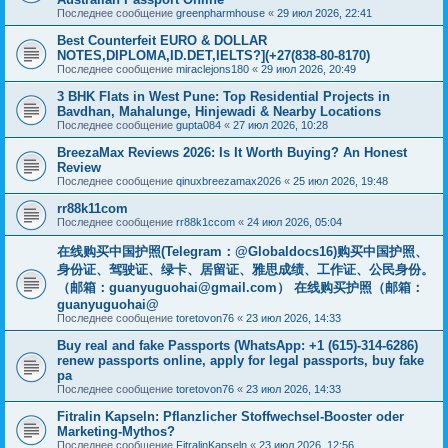
Последнее сообщение
greenpharmhouse
«
29 июл 2026, 22:41
Best Counterfeit EURO & DOLLAR
NOTES,DIPLOMA,ID.DET,IELTS?](+27(838-80-8170)
Последнее сообщение
miraclejons180
«
29 июл 2026, 20:49
3 BHK Flats in West Pune: Top Residential Projects in
Bavdhan, Mahalunge, Hinjewadi & Nearby Locations
Последнее сообщение
gupta084
«
27 июл 2026, 10:28
BreezaMax Reviews 2026: Is It Worth Buying? An Honest
Review
Последнее сообщение
qinuxbreezamax2026
«
25 июл 2026, 19:48
rr88k11com
Последнее сообщение
rr88k1ccom
«
24 июл 2026, 05:04
在线购买中国护照(Telegram：@Globaldocs16)购买中国护照、
身份证、驾驶证、绿卡、居留证、雅思成绩、工作证、公民身份。
（邮箱：
guanyuguohai@gmail.com
） 在线购买护照（邮箱：
guanyuguohai@
Последнее сообщение
toretovon76
«
23 июл 2026, 14:33
Buy real and fake Passports (WhatsApp: +1 (615)-314-6286)
renew passports online, apply for legal passports, buy fake
pa
Последнее сообщение
toretovon76
«
23 июл 2026, 14:33
Fitralin Kapseln: Pflanzlicher Stoffwechsel-Booster oder
Marketing-Mythos?
Последнее сообщение
FitralinKapseln
«
23 июл 2026, 12:56