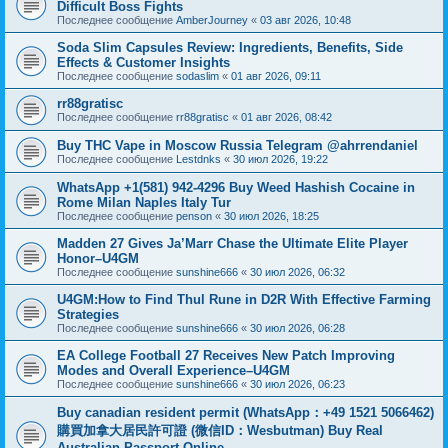
Difficult Boss Fights
Последнее сообщение
AmberJourney
«
03 авг 2026, 10:48
Soda Slim Capsules Review: Ingredients, Benefits, Side
Effects & Customer Insights
Последнее сообщение
sodaslim
«
01 авг 2026, 09:11
rr88gratisc
Последнее сообщение
rr88gratisc
«
01 авг 2026, 08:42
Buy THC Vape in Moscow Russia Telegram @ahrrendaniel
Последнее сообщение
Lestdnks
«
30 июл 2026, 19:22
WhatsApp +1(581) 942-4296 Buy Weed Hashish Cocaine in
Rome Milan Naples Italy Tur
Последнее сообщение
penson
«
30 июл 2026, 18:25
Madden 27 Gives Ja’Marr Chase the Ultimate Elite Player
Honor–U4GM
Последнее сообщение
sunshine666
«
30 июл 2026, 06:32
U4GM:How to Find Thul Rune in D2R With Effective Farming
Strategies
Последнее сообщение
sunshine666
«
30 июл 2026, 06:28
EA College Football 27 Receives New Patch Improving
Modes and Overall Experience–U4GM
Последнее сообщение
sunshine666
«
30 июл 2026, 06:23
Buy canadian resident permit (WhatsApp：+49 1521 5066462)
購買加拿大居民許可證 (微信ID：Wesbutman) Buy Real
Australian Passport Online