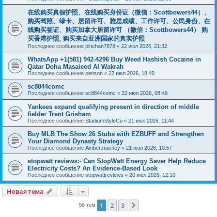
在线购买真假护照、在线购买身份证（微信：Scottbowers44）、
购买驾照、绿卡、居留许可、雅思成绩、工作许可、公民身份、在
线购买签证、购买加拿大居留许可 （微信：Scottbowers44） 购
买香港护照, 购买来自亚洲国家的真实护照
Последнее сообщение
pinchan7878
«
22 июл 2026, 21:32
WhatsApp +1(581) 942-4296 Buy Weed Hashish Cocaine in
Qatar Doha Masaieed Al Wakrah
Последнее сообщение
penson
«
22 июл 2026, 18:40
sc8844comc
Последнее сообщение
sc8844comc
«
22 июл 2026, 08:49
Yankees expand qualifying present in direction of middle
fielder Trent Grisham
Последнее сообщение
StadiumStyleCo
«
21 июл 2026, 11:44
Buy MLB The Show 26 Stubs with EZBUFF and Strengthen
Your Diamond Dynasty Strategy
Последнее сообщение
AmberJourney
«
21 июл 2026, 10:57
stopwatt reviews:- Can StopWatt Energy Saver Help Reduce
Electricity Costs? An Evidence-Based Look
Последнее сообщение
stopwattreviews
«
20 июл 2026, 12:10
Новая тема
1
2
3
След.
56 тем