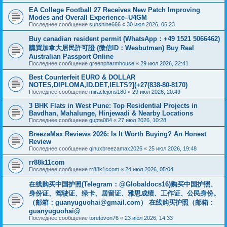
EA College Football 27 Receives New Patch Improving
Modes and Overall Experience–U4GM
Последнее сообщение
sunshine666
«
30 июл 2026, 06:23
Buy canadian resident permit (WhatsApp：+49 1521 5066462)
購買加拿大居民許可證 (微信ID：Wesbutman) Buy Real
Australian Passport Online
Последнее сообщение
greenpharmhouse
«
29 июл 2026, 22:41
Best Counterfeit EURO & DOLLAR
NOTES,DIPLOMA,ID.DET,IELTS?](+27(838-80-8170)
Последнее сообщение
miraclejons180
«
29 июл 2026, 20:49
3 BHK Flats in West Pune: Top Residential Projects in
Bavdhan, Mahalunge, Hinjewadi & Nearby Locations
Последнее сообщение
gupta084
«
27 июл 2026, 10:28
BreezaMax Reviews 2026: Is It Worth Buying? An Honest
Review
Последнее сообщение
qinuxbreezamax2026
«
25 июл 2026, 19:48
rr88k11com
Последнее сообщение
rr88k1ccom
«
24 июл 2026, 05:04
在线购买中国护照(Telegram：@Globaldocs16)购买中国护照、
身份证、驾驶证、绿卡、居留证、雅思成绩、工作证、公民身份。
（邮箱：
guanyuguohai@gmail.com
） 在线购买护照（邮箱：
guanyuguohai@
Последнее сообщение
toretovon76
«
23 июл 2026, 14:33