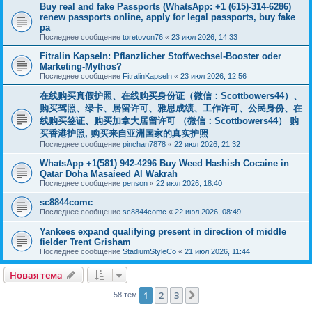
Buy real and fake Passports (WhatsApp: +1 (615)-314-6286)
renew passports online, apply for legal passports, buy fake
pa
Последнее сообщение
toretovon76
«
23 июл 2026, 14:33
Fitralin Kapseln: Pflanzlicher Stoffwechsel-Booster oder
Marketing-Mythos?
Последнее сообщение
FitralinKapseln
«
23 июл 2026, 12:56
在线购买真假护照、在线购买身份证（微信：Scottbowers44）、
购买驾照、绿卡、居留许可、雅思成绩、工作许可、公民身份、在
线购买签证、购买加拿大居留许可 （微信：Scottbowers44） 购
买香港护照, 购买来自亚洲国家的真实护照
Последнее сообщение
pinchan7878
«
22 июл 2026, 21:32
WhatsApp +1(581) 942-4296 Buy Weed Hashish Cocaine in
Qatar Doha Masaieed Al Wakrah
Последнее сообщение
penson
«
22 июл 2026, 18:40
sc8844comc
Последнее сообщение
sc8844comc
«
22 июл 2026, 08:49
Yankees expand qualifying present in direction of middle
fielder Trent Grisham
Последнее сообщение
StadiumStyleCo
«
21 июл 2026, 11:44
Новая тема
1
2
3
След.
58 тем