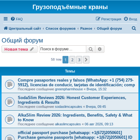
Грузоподъёмные краны
FAQ
Регистрация
Вход
П
Центральный сайт
Список форумов
Разное
Общий форум
о
Общий форум
и
Поиск
Расширенный пои
Новая тема
с
к
1
2
3
След.
58 тем
Темы
Compre pasaportes reales y falsos (WhatsApp: +1 (754) 279-
5912), licencias de conducir, tarjetas de identificación; comp
Последнее сообщение
greenpharmhouse
«
Вчера, 15:32
SodaSlim Reviews 2026: Honest Customer Experiences,
Ingredients & Results
Последнее сообщение
sodaslimcapsules
«
Вчера, 09:45
AlkaSlim Review 2026: Ingredients, Benefits, Safety & What
to Know
Последнее сообщение
alkaslimcapsules
«
06 авг 2026, 09:13
official passport purchase [whatsapp: +1(672)2050601]
Purchase genuine passports [whatsapp: +1(672)2050601] ID