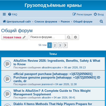
Грузоподъёмные краны
FAQ
Регистрация
Вход
П
Центральный сайт
Список форумов
Разное
Общий форум
о
Общий форум
и
Поиск
Расширенный пои
Новая тема
с
к
1
2
3
След.
56 тем
Темы
AlkaSlim Review 2026: Ingredients, Benefits, Safety & What
to Know
Последнее сообщение
alkaslimcapsules
«
06 авг 2026, 09:13
official passport purchase [whatsapp: +1(672)2050601]
Purchase genuine passports [whatsapp: +1(672)2050601] ID
cards, dr
Последнее сообщение
jeannevol
«
04 авг 2026, 11:38
What Is AlkaSlim? A Complete Guide to This Weight
Management Supplement
Последнее сообщение
alkaslim
«
04 авг 2026, 08:41
Diablo 4 Items Methods That Help Players Prepare for