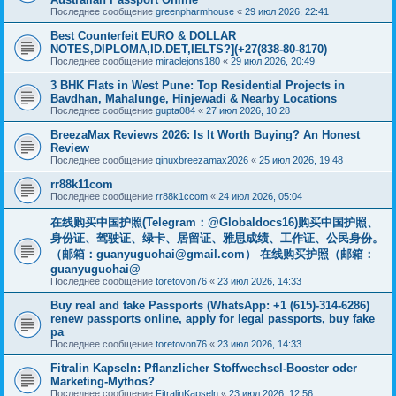
Последнее сообщение
greenpharmhouse
«
29 июл 2026, 22:41
Best Counterfeit EURO & DOLLAR
NOTES,DIPLOMA,ID.DET,IELTS?](+27(838-80-8170)
Последнее сообщение
miraclejons180
«
29 июл 2026, 20:49
3 BHK Flats in West Pune: Top Residential Projects in
Bavdhan, Mahalunge, Hinjewadi & Nearby Locations
Последнее сообщение
gupta084
«
27 июл 2026, 10:28
BreezaMax Reviews 2026: Is It Worth Buying? An Honest
Review
Последнее сообщение
qinuxbreezamax2026
«
25 июл 2026, 19:48
rr88k11com
Последнее сообщение
rr88k1ccom
«
24 июл 2026, 05:04
在线购买中国护照(Telegram：@Globaldocs16)购买中国护照、
身份证、驾驶证、绿卡、居留证、雅思成绩、工作证、公民身份。
（邮箱：
guanyuguohai@gmail.com
） 在线购买护照（邮箱：
guanyuguohai@
Последнее сообщение
toretovon76
«
23 июл 2026, 14:33
Buy real and fake Passports (WhatsApp: +1 (615)-314-6286)
renew passports online, apply for legal passports, buy fake
pa
Последнее сообщение
toretovon76
«
23 июл 2026, 14:33
Fitralin Kapseln: Pflanzlicher Stoffwechsel-Booster oder
Marketing-Mythos?
Последнее сообщение
FitralinKapseln
«
23 июл 2026, 12:56