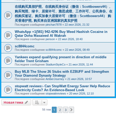
在线购买真假护照、在线购买身份证（微信：Scottbowers44）、
购买驾照、绿卡、居留许可、雅思成绩、工作许可、公民身份、在
线购买签证、购买加拿大居留许可 （微信：Scottbowers44） 购
买香港护照, 购买来自亚洲国家的真实护照
Последнее сообщение
pinchan7878
«
22 июл 2026, 21:32
WhatsApp +1(581) 942-4296 Buy Weed Hashish Cocaine in
Qatar Doha Masaieed Al Wakrah
Последнее сообщение
penson
«
22 июл 2026, 18:40
sc8844comc
Последнее сообщение
sc8844comc
«
22 июл 2026, 08:49
Yankees expand qualifying present in direction of middle
fielder Trent Grisham
Последнее сообщение
StadiumStyleCo
«
21 июл 2026, 11:44
Buy MLB The Show 26 Stubs with EZBUFF and Strengthen
Your Diamond Dynasty Strategy
Последнее сообщение
AmberJourney
«
21 июл 2026, 10:57
stopwatt reviews:- Can StopWatt Energy Saver Help Reduce
Electricity Costs? An Evidence-Based Look
Последнее сообщение
stopwattreviews
«
20 июл 2026, 12:10
Новая тема
1
2
3
След.
56 тем