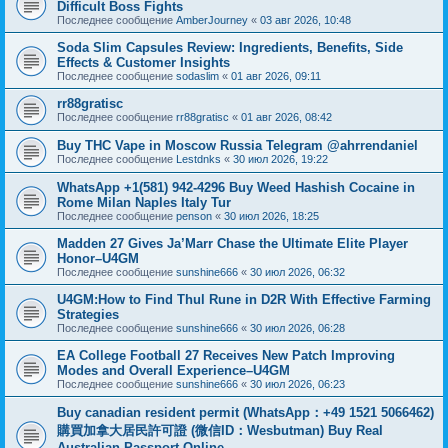
Difficult Boss Fights
Последнее сообщение
AmberJourney
«
03 авг 2026, 10:48
Soda Slim Capsules Review: Ingredients, Benefits, Side
Effects & Customer Insights
Последнее сообщение
sodaslim
«
01 авг 2026, 09:11
rr88gratisc
Последнее сообщение
rr88gratisc
«
01 авг 2026, 08:42
Buy THC Vape in Moscow Russia Telegram @ahrrendaniel
Последнее сообщение
Lestdnks
«
30 июл 2026, 19:22
WhatsApp +1(581) 942-4296 Buy Weed Hashish Cocaine in
Rome Milan Naples Italy Tur
Последнее сообщение
penson
«
30 июл 2026, 18:25
Madden 27 Gives Ja’Marr Chase the Ultimate Elite Player
Honor–U4GM
Последнее сообщение
sunshine666
«
30 июл 2026, 06:32
U4GM:How to Find Thul Rune in D2R With Effective Farming
Strategies
Последнее сообщение
sunshine666
«
30 июл 2026, 06:28
EA College Football 27 Receives New Patch Improving
Modes and Overall Experience–U4GM
Последнее сообщение
sunshine666
«
30 июл 2026, 06:23
Buy canadian resident permit (WhatsApp：+49 1521 5066462)
購買加拿大居民許可證 (微信ID：Wesbutman) Buy Real
Australian Passport Online