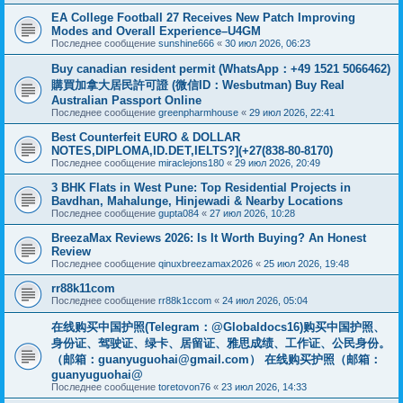
EA College Football 27 Receives New Patch Improving
Modes and Overall Experience–U4GM
Последнее сообщение
sunshine666
«
30 июл 2026, 06:23
Buy canadian resident permit (WhatsApp：+49 1521 5066462)
購買加拿大居民許可證 (微信ID：Wesbutman) Buy Real
Australian Passport Online
Последнее сообщение
greenpharmhouse
«
29 июл 2026, 22:41
Best Counterfeit EURO & DOLLAR
NOTES,DIPLOMA,ID.DET,IELTS?](+27(838-80-8170)
Последнее сообщение
miraclejons180
«
29 июл 2026, 20:49
3 BHK Flats in West Pune: Top Residential Projects in
Bavdhan, Mahalunge, Hinjewadi & Nearby Locations
Последнее сообщение
gupta084
«
27 июл 2026, 10:28
BreezaMax Reviews 2026: Is It Worth Buying? An Honest
Review
Последнее сообщение
qinuxbreezamax2026
«
25 июл 2026, 19:48
rr88k11com
Последнее сообщение
rr88k1ccom
«
24 июл 2026, 05:04
在线购买中国护照(Telegram：@Globaldocs16)购买中国护照、
身份证、驾驶证、绿卡、居留证、雅思成绩、工作证、公民身份。
（邮箱：
guanyuguohai@gmail.com
） 在线购买护照（邮箱：
guanyuguohai@
Последнее сообщение
toretovon76
«
23 июл 2026, 14:33