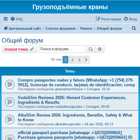
Грузоподъёмные краны
FAQ
Регистрация
Вход
П
Центральный сайт
Список форумов
Разное
Общий форум
о
Общий форум
и
Поиск
Расширенный пои
Новая тема
с
к
1
2
3
След.
58 тем
Темы
Compre pasaportes reales y falsos (WhatsApp: +1 (754) 279-
5912), licencias de conducir, tarjetas de identificación; comp
Последнее сообщение
greenpharmhouse
«
Сегодня, 15:32
SodaSlim Reviews 2026: Honest Customer Experiences,
Ingredients & Results
Последнее сообщение
sodaslimcapsules
«
Сегодня, 09:45
AlkaSlim Review 2026: Ingredients, Benefits, Safety & What
to Know
Последнее сообщение
alkaslimcapsules
«
06 авг 2026, 09:13
official passport purchase [whatsapp: +1(672)2050601]
Purchase genuine passports [whatsapp: +1(672)2050601] ID