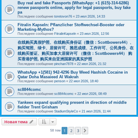
Buy real and fake Passports (WhatsApp: +1 (615)-314-6286)
renew passports online, apply for legal passports, buy fake
pa
Последнее сообщение
toretovon76
«
23 июл 2026, 14:33
Fitralin Kapseln: Pflanzlicher Stoffwechsel-Booster oder
Marketing-Mythos?
Последнее сообщение
FitralinKapseln
«
23 июл 2026, 12:56
在线购买真假护照、在线购买身份证（微信：Scottbowers44）、
购买驾照、绿卡、居留许可、雅思成绩、工作许可、公民身份、在
线购买签证、购买加拿大居留许可 （微信：Scottbowers44） 购
买香港护照, 购买来自亚洲国家的真实护照
Последнее сообщение
pinchan7878
«
22 июл 2026, 21:32
WhatsApp +1(581) 942-4296 Buy Weed Hashish Cocaine in
Qatar Doha Masaieed Al Wakrah
Последнее сообщение
penson
«
22 июл 2026, 18:40
sc8844comc
Последнее сообщение
sc8844comc
«
22 июл 2026, 08:49
Yankees expand qualifying present in direction of middle
fielder Trent Grisham
Последнее сообщение
StadiumStyleCo
«
21 июл 2026, 11:44
Новая тема
1
2
3
След.
58 тем