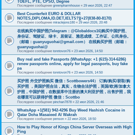
TOEFL, PTE, CPSO, Degree
Последнее сообщение
greenpharmhouse
«
29 июл 2026, 22:47
Best Counterfeit EURO & DOLLAR
NOTES,DIPLOMA,ID.DET,IELTS?](+27(838-80-8170)
Последнее сообщение
miraclejons180
«
29 июл 2026, 20:48
在线购买中国护照(Telegram：@Globaldocs16)购买中国护照、
身份证、驾驶证、绿卡、居留证、雅思成绩、工作证、公民身份。
（邮箱：
guanyuguohai@gmail.com
） 在线购买护照（邮箱：
guanyuguohai@
Последнее сообщение
toretovon76
«
23 июл 2026, 14:50
Buy real and fake Passports (WhatsApp: +1 (615)-314-6286)
renew passports online, apply for legal passports, buy fake
pa
Последнее сообщение
toretovon76
«
23 июл 2026, 14:50
买护照 外交护照购买 微信：Scottbowers44） 订购/购买/获取/购
买护照 ，美国护照合法，真实，生物合法护照，英国/欧洲/加拿大
护照，中国护照，在数据库中注册的澳大利亚护照，出售护照，我
在哪里可以获得护照 微信：Scottbo
Последнее сообщение
pinchan7878
«
22 июл 2026, 21:46
WhatsApp +1(581) 942-4296 Buy Weed Hashish Cocaine in
Qatar Doha Masaieed Al Wakrah
Последнее сообщение
penson
«
22 июл 2026, 18:50
How to Play Honor of Kings China Server Overseas with High
Ping