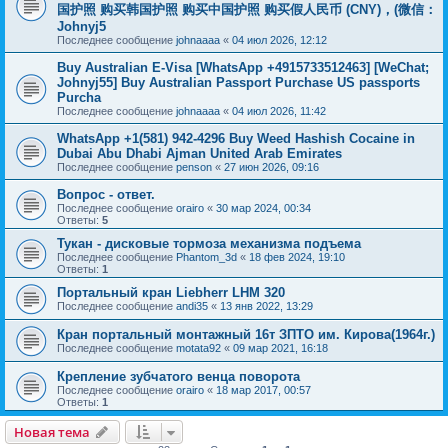
国护照 购买韩国护照 购买中国护照 购买假人民币 (CNY)，(微信：
Johnyj5
Последнее сообщение
johnaaaa
«
04 июл 2026, 12:12
Buy Australian E-Visa [WhatsApp +4915733512463] [WeChat;
Johnyj55] Buy Australian Passport Purchase US passports
Purcha
Последнее сообщение
johnaaaa
«
04 июл 2026, 11:42
WhatsApp +1(581) 942-4296 Buy Weed Hashish Cocaine in
Dubai Abu Dhabi Ajman United Arab Emirates
Последнее сообщение
penson
«
27 июн 2026, 09:16
Вопрос - ответ.
Последнее сообщение
orairo
«
30 мар 2024, 00:34
Ответы:
5
Тукан - дисковые тормоза механизма подъема
Последнее сообщение
Phantom_3d
«
18 фев 2024, 19:10
Ответы:
1
Портальный кран Liebherr LHM 320
Последнее сообщение
andi35
«
13 янв 2022, 13:29
Кран портальный монтажный 16т ЗПТО им. Кирова(1964г.)
Последнее сообщение
motata92
«
09 мар 2021, 16:18
Крепление зубчатого венца поворота
Последнее сообщение
orairo
«
18 мар 2017, 00:57
Ответы:
1
Новая тема