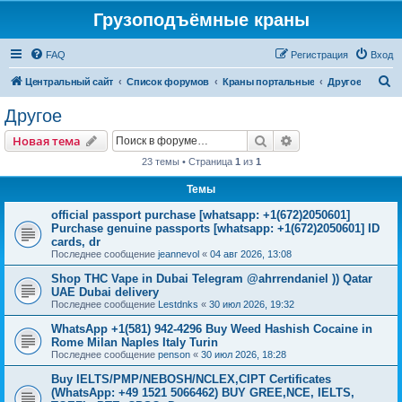
Грузоподъёмные краны
FAQ
Регистрация
Вход
П
Центральный сайт
Список форумов
Краны портальные
Другое
о
Другое
и
Поиск
Расширенный пои
Новая тема
с
23 темы • Страница
1
из
1
к
Темы
official passport purchase [whatsapp: +1(672)2050601]
Purchase genuine passports [whatsapp: +1(672)2050601] ID
cards, dr
Последнее сообщение
jeannevol
«
04 авг 2026, 13:08
Shop THC Vape in Dubai Telegram @ahrrendaniel )) Qatar
UAE Dubai delivery
Последнее сообщение
Lestdnks
«
30 июл 2026, 19:32
WhatsApp +1(581) 942-4296 Buy Weed Hashish Cocaine in
Rome Milan Naples Italy Turin
Последнее сообщение
penson
«
30 июл 2026, 18:28
Buy IELTS/PMP/NEBOSH/NCLEX,CIPT Certificates
(WhatsApp: +49 1521 5066462) BUY GREE,NCE, IELTS,