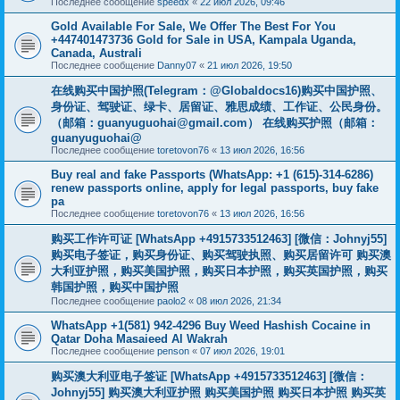
Последнее сообщение
speedx
«
22 июл 2026, 09:46
Gold Available For Sale, We Offer The Best For You
+447401473736 Gold for Sale in USA, Kampala Uganda,
Canada, Australi
Последнее сообщение
Danny07
«
21 июл 2026, 19:50
在线购买中国护照(Telegram：@Globaldocs16)购买中国护照、
身份证、驾驶证、绿卡、居留证、雅思成绩、工作证、公民身份。
（邮箱：
guanyuguohai@gmail.com
） 在线购买护照（邮箱：
guanyuguohai@
Последнее сообщение
toretovon76
«
13 июл 2026, 16:56
Buy real and fake Passports (WhatsApp: +1 (615)-314-6286)
renew passports online, apply for legal passports, buy fake
pa
Последнее сообщение
toretovon76
«
13 июл 2026, 16:56
购买工作许可证 [WhatsApp +4915733512463] [微信：Johnyj55]
购买电子签证，购买身份证、购买驾驶执照、购买居留许可 购买澳
大利亚护照，购买美国护照，购买日本护照，购买英国护照，购买
韩国护照，购买中国护照
Последнее сообщение
paolo2
«
08 июл 2026, 21:34
WhatsApp +1(581) 942-4296 Buy Weed Hashish Cocaine in
Qatar Doha Masaieed Al Wakrah
Последнее сообщение
penson
«
07 июл 2026, 19:01
购买澳大利亚电子签证 [WhatsApp +4915733512463] [微信：
Johnyj55] 购买澳大利亚护照 购买美国护照 购买日本护照 购买英