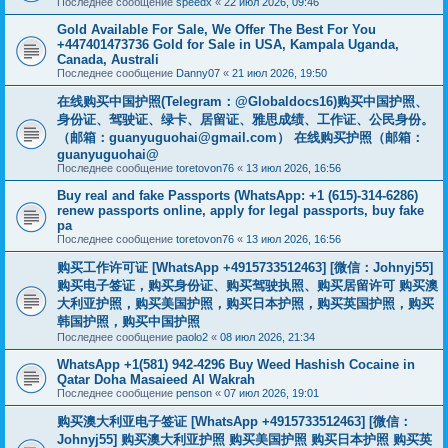
Последнее сообщение
speedx
«
22 июл 2026, 09:46
Gold Available For Sale, We Offer The Best For You
+447401473736 Gold for Sale in USA, Kampala Uganda,
Canada, Australi
Последнее сообщение
Danny07
«
21 июл 2026, 19:50
在线购买中国护照(Telegram：@Globaldocs16)购买中国护照、
身份证、驾驶证、绿卡、居留证、雅思成绩、工作证、公民身份。
（邮箱：
guanyuguohai@gmail.com
） 在线购买护照（邮箱：
guanyuguohai@
Последнее сообщение
toretovon76
«
13 июл 2026, 16:56
Buy real and fake Passports (WhatsApp: +1 (615)-314-6286)
renew passports online, apply for legal passports, buy fake
pa
Последнее сообщение
toretovon76
«
13 июл 2026, 16:56
购买工作许可证 [WhatsApp +4915733512463] [微信：Johnyj55]
购买电子签证，购买身份证、购买驾驶执照、购买居留许可 购买澳
大利亚护照，购买美国护照，购买日本护照，购买英国护照，购买
韩国护照，购买中国护照
Последнее сообщение
paolo2
«
08 июл 2026, 21:34
WhatsApp +1(581) 942-4296 Buy Weed Hashish Cocaine in
Qatar Doha Masaieed Al Wakrah
Последнее сообщение
penson
«
07 июл 2026, 19:01
购买澳大利亚电子签证 [WhatsApp +4915733512463] [微信：
Johnyj55] 购买澳大利亚护照 购买美国护照 购买日本护照 购买英