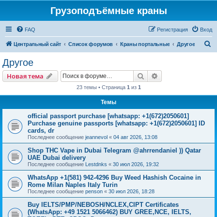
Грузоподъёмные краны
FAQ
Регистрация
Вход
П
Центральный сайт
Список форумов
Краны портальные
Другое
о
Другое
и
Поиск
Расширенный пои
Новая тема
с
23 темы • Страница
1
из
1
к
Темы
official passport purchase [whatsapp: +1(672)2050601]
Purchase genuine passports [whatsapp: +1(672)2050601] ID
cards, dr
Последнее сообщение
jeannevol
«
04 авг 2026, 13:08
Shop THC Vape in Dubai Telegram @ahrrendaniel )) Qatar
UAE Dubai delivery
Последнее сообщение
Lestdnks
«
30 июл 2026, 19:32
WhatsApp +1(581) 942-4296 Buy Weed Hashish Cocaine in
Rome Milan Naples Italy Turin
Последнее сообщение
penson
«
30 июл 2026, 18:28
Buy IELTS/PMP/NEBOSH/NCLEX,CIPT Certificates
(WhatsApp: +49 1521 5066462) BUY GREE,NCE, IELTS,