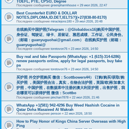
TOEFL, PTE, CPSO, Degree
Последнее сообщение
greenpharmhouse
«
29 июл 2026, 22:47
Best Counterfeit EURO & DOLLAR
NOTES,DIPLOMA,ID.DET,IELTS?](+27(838-80-8170)
Последнее сообщение
miraclejons180
«
29 июл 2026, 20:48
在线购买中国护照(Telegram：@Globaldocs16)购买中国护照、
身份证、驾驶证、绿卡、居留证、雅思成绩、工作证、公民身份。
（邮箱：
guanyuguohai@gmail.com
） 在线购买护照（邮箱：
guanyuguohai@
Последнее сообщение
toretovon76
«
23 июл 2026, 14:50
Buy real and fake Passports (WhatsApp: +1 (615)-314-6286)
renew passports online, apply for legal passports, buy fake
pa
Последнее сообщение
toretovon76
«
23 июл 2026, 14:50
买护照 外交护照购买 微信：Scottbowers44） 订购/购买/获取/购
买护照 ，美国护照合法，真实，生物合法护照，英国/欧洲/加拿大
护照，中国护照，在数据库中注册的澳大利亚护照，出售护照，我
在哪里可以获得护照 微信：Scottbo
Последнее сообщение
pinchan7878
«
22 июл 2026, 21:46
WhatsApp +1(581) 942-4296 Buy Weed Hashish Cocaine in
Qatar Doha Masaieed Al Wakrah
Последнее сообщение
penson
«
22 июл 2026, 18:50
How to Play Honor of Kings China Server Overseas with High
Ping