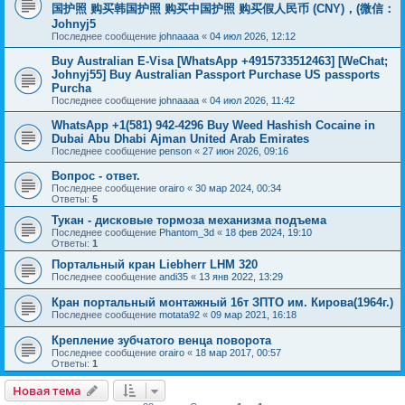
国护照 购买韩国护照 购买中国护照 购买假人民币 (CNY)，(微信：
Johnyj5
Последнее сообщение
johnaaaa
«
04 июл 2026, 12:12
Buy Australian E-Visa [WhatsApp +4915733512463] [WeChat;
Johnyj55] Buy Australian Passport Purchase US passports
Purcha
Последнее сообщение
johnaaaa
«
04 июл 2026, 11:42
WhatsApp +1(581) 942-4296 Buy Weed Hashish Cocaine in
Dubai Abu Dhabi Ajman United Arab Emirates
Последнее сообщение
penson
«
27 июн 2026, 09:16
Вопрос - ответ.
Последнее сообщение
orairo
«
30 мар 2024, 00:34
Ответы:
5
Тукан - дисковые тормоза механизма подъема
Последнее сообщение
Phantom_3d
«
18 фев 2024, 19:10
Ответы:
1
Портальный кран Liebherr LHM 320
Последнее сообщение
andi35
«
13 янв 2022, 13:29
Кран портальный монтажный 16т ЗПТО им. Кирова(1964г.)
Последнее сообщение
motata92
«
09 мар 2021, 16:18
Крепление зубчатого венца поворота
Последнее сообщение
orairo
«
18 мар 2017, 00:57
Ответы:
1
Новая тема