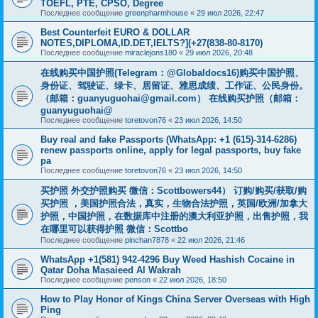
TOEFL, PTE, CPSO, Degree
Последнее сообщение
greenpharmhouse
«
29 июл 2026, 22:47
Best Counterfeit EURO & DOLLAR
NOTES,DIPLOMA,ID.DET,IELTS?](+27(838-80-8170)
Последнее сообщение
miraclejons180
«
29 июл 2026, 20:48
在线购买中国护照(Telegram：@Globaldocs16)购买中国护照、
身份证、驾驶证、绿卡、居留证、雅思成绩、工作证、公民身份。
（邮箱：
guanyuguohai@gmail.com
） 在线购买护照（邮箱：
guanyuguohai@
Последнее сообщение
toretovon76
«
23 июл 2026, 14:50
Buy real and fake Passports (WhatsApp: +1 (615)-314-6286)
renew passports online, apply for legal passports, buy fake
pa
Последнее сообщение
toretovon76
«
23 июл 2026, 14:50
买护照 外交护照购买 微信：Scottbowers44） 订购/购买/获取/购
买护照 ，美国护照合法，真实，生物合法护照，英国/欧洲/加拿大
护照，中国护照，在数据库中注册的澳大利亚护照，出售护照，我
在哪里可以获得护照 微信：Scottbo
Последнее сообщение
pinchan7878
«
22 июл 2026, 21:46
WhatsApp +1(581) 942-4296 Buy Weed Hashish Cocaine in
Qatar Doha Masaieed Al Wakrah
Последнее сообщение
penson
«
22 июл 2026, 18:50
How to Play Honor of Kings China Server Overseas with High
Ping