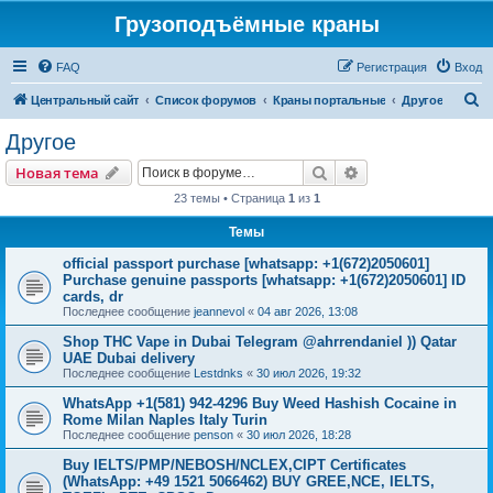
Грузоподъёмные краны
FAQ
Регистрация
Вход
П
Центральный сайт
Список форумов
Краны портальные
Другое
о
Другое
и
Поиск
Расширенный пои
Новая тема
с
23 темы • Страница
1
из
1
к
Темы
official passport purchase [whatsapp: +1(672)2050601]
Purchase genuine passports [whatsapp: +1(672)2050601] ID
cards, dr
Последнее сообщение
jeannevol
«
04 авг 2026, 13:08
Shop THC Vape in Dubai Telegram @ahrrendaniel )) Qatar
UAE Dubai delivery
Последнее сообщение
Lestdnks
«
30 июл 2026, 19:32
WhatsApp +1(581) 942-4296 Buy Weed Hashish Cocaine in
Rome Milan Naples Italy Turin
Последнее сообщение
penson
«
30 июл 2026, 18:28
Buy IELTS/PMP/NEBOSH/NCLEX,CIPT Certificates
(WhatsApp: +49 1521 5066462) BUY GREE,NCE, IELTS,