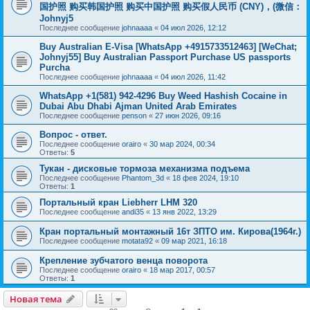
国护照 购买韩国护照 购买中国护照 购买假人民币 (CNY)，(微信：
Johnyj5
Последнее сообщение
johnaaaa
«
04 июл 2026, 12:12
Buy Australian E-Visa [WhatsApp +4915733512463] [WeChat;
Johnyj55] Buy Australian Passport Purchase US passports
Purcha
Последнее сообщение
johnaaaa
«
04 июл 2026, 11:42
WhatsApp +1(581) 942-4296 Buy Weed Hashish Cocaine in
Dubai Abu Dhabi Ajman United Arab Emirates
Последнее сообщение
penson
«
27 июн 2026, 09:16
Вопрос - ответ.
Последнее сообщение
orairo
«
30 мар 2024, 00:34
Ответы:
5
Тукан - дисковые тормоза механизма подъема
Последнее сообщение
Phantom_3d
«
18 фев 2024, 19:10
Ответы:
1
Портальный кран Liebherr LHM 320
Последнее сообщение
andi35
«
13 янв 2022, 13:29
Кран портальный монтажный 16т ЗПТО им. Кирова(1964г.)
Последнее сообщение
motata92
«
09 мар 2021, 16:18
Крепление зубчатого венца поворота
Последнее сообщение
orairo
«
18 мар 2017, 00:57
Ответы:
1
Новая тема