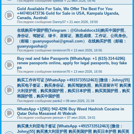
Последнее сообщение
speedx
«
22 июл 2026, 09:46
Gold Available For Sale, We Offer The Best For You
+447401473736 Gold for Sale in USA, Kampala Uganda,
Canada, Australi
Последнее сообщение
Danny07
«
21 июл 2026, 19:50
在线购买中国护照(Telegram：@Globaldocs16)购买中国护照、
身份证、驾驶证、绿卡、居留证、雅思成绩、工作证、公民身份。
（邮箱：
guanyuguohai@gmail.com
） 在线购买护照（邮箱：
guanyuguohai@
Последнее сообщение
toretovon76
«
13 июл 2026, 16:56
Buy real and fake Passports (WhatsApp: +1 (615)-314-6286)
renew passports online, apply for legal passports, buy fake
pa
Последнее сообщение
toretovon76
«
13 июл 2026, 16:56
购买工作许可证 [WhatsApp +4915733512463] [微信：Johnyj55]
购买电子签证，购买身份证、购买驾驶执照、购买居留许可 购买澳
大利亚护照，购买美国护照，购买日本护照，购买英国护照，购买
韩国护照，购买中国护照
Последнее сообщение
paolo2
«
08 июл 2026, 21:34
WhatsApp +1(581) 942-4296 Buy Weed Hashish Cocaine in
Qatar Doha Masaieed Al Wakrah
Последнее сообщение
penson
«
07 июл 2026, 19:01
购买澳大利亚电子签证 [WhatsApp +4915733512463] [微信：
Johnyj55] 购买澳大利亚护照 购买美国护照 购买日本护照 购买英