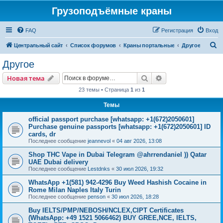
Грузоподъёмные краны
FAQ
Регистрация
Вход
П
Центральный сайт
Список форумов
Краны портальные
Другое
о
Другое
и
Поиск
Расширенный пои
Новая тема
с
23 темы • Страница
1
из
1
к
Темы
official passport purchase [whatsapp: +1(672)2050601]
Purchase genuine passports [whatsapp: +1(672)2050601] ID
cards, dr
Последнее сообщение
jeannevol
«
04 авг 2026, 13:08
Shop THC Vape in Dubai Telegram @ahrrendaniel )) Qatar
UAE Dubai delivery
Последнее сообщение
Lestdnks
«
30 июл 2026, 19:32
WhatsApp +1(581) 942-4296 Buy Weed Hashish Cocaine in
Rome Milan Naples Italy Turin
Последнее сообщение
penson
«
30 июл 2026, 18:28
Buy IELTS/PMP/NEBOSH/NCLEX,CIPT Certificates
(WhatsApp: +49 1521 5066462) BUY GREE,NCE, IELTS,