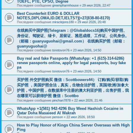
TOEFL, PTE, CPSO, Degree
Последнее сообщение
greenpharmhouse
«
29 июл 2026, 22:47
Best Counterfeit EURO & DOLLAR
NOTES,DIPLOMA,ID.DET,IELTS?](+27(838-80-8170)
Последнее сообщение
miraclejons180
«
29 июл 2026, 20:48
在线购买中国护照(Telegram：@Globaldocs16)购买中国护照、
身份证、驾驶证、绿卡、居留证、雅思成绩、工作证、公民身份。
（邮箱：
guanyuguohai@gmail.com
） 在线购买护照（邮箱：
guanyuguohai@
Последнее сообщение
toretovon76
«
23 июл 2026, 14:50
Buy real and fake Passports (WhatsApp: +1 (615)-314-6286)
renew passports online, apply for legal passports, buy fake
pa
Последнее сообщение
toretovon76
«
23 июл 2026, 14:50
买护照 外交护照购买 微信：Scottbowers44） 订购/购买/获取/购
买护照 ，美国护照合法，真实，生物合法护照，英国/欧洲/加拿大
护照，中国护照，在数据库中注册的澳大利亚护照，出售护照，我
在哪里可以获得护照 微信：Scottbo
Последнее сообщение
pinchan7878
«
22 июл 2026, 21:46
WhatsApp +1(581) 942-4296 Buy Weed Hashish Cocaine in
Qatar Doha Masaieed Al Wakrah
Последнее сообщение
penson
«
22 июл 2026, 18:50
How to Play Honor of Kings China Server Overseas with High
Ping