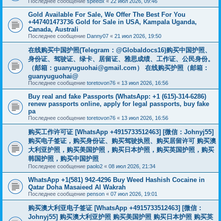
Последнее сообщение
speedx
«
22 июл 2026, 09:46
Gold Available For Sale, We Offer The Best For You
+447401473736 Gold for Sale in USA, Kampala Uganda,
Canada, Australi
Последнее сообщение
Danny07
«
21 июл 2026, 19:50
在线购买中国护照(Telegram：@Globaldocs16)购买中国护照、
身份证、驾驶证、绿卡、居留证、雅思成绩、工作证、公民身份。
（邮箱：
guanyuguohai@gmail.com
） 在线购买护照（邮箱：
guanyuguohai@
Последнее сообщение
toretovon76
«
13 июл 2026, 16:56
Buy real and fake Passports (WhatsApp: +1 (615)-314-6286)
renew passports online, apply for legal passports, buy fake
pa
Последнее сообщение
toretovon76
«
13 июл 2026, 16:56
购买工作许可证 [WhatsApp +4915733512463] [微信：Johnyj55]
购买电子签证，购买身份证、购买驾驶执照、购买居留许可 购买澳
大利亚护照，购买美国护照，购买日本护照，购买英国护照，购买
韩国护照，购买中国护照
Последнее сообщение
paolo2
«
08 июл 2026, 21:34
WhatsApp +1(581) 942-4296 Buy Weed Hashish Cocaine in
Qatar Doha Masaieed Al Wakrah
Последнее сообщение
penson
«
07 июл 2026, 19:01
购买澳大利亚电子签证 [WhatsApp +4915733512463] [微信：
Johnyj55] 购买澳大利亚护照 购买美国护照 购买日本护照 购买英