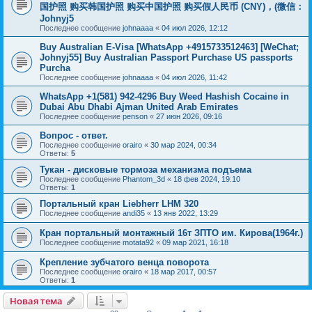
国护照 购买韩国护照 购买中国护照 购买假人民币 (CNY)，(微信：
Johnyj5
Последнее сообщение
johnaaaa
«
04 июл 2026, 12:12
Buy Australian E-Visa [WhatsApp +4915733512463] [WeChat;
Johnyj55] Buy Australian Passport Purchase US passports
Purcha
Последнее сообщение
johnaaaa
«
04 июл 2026, 11:42
WhatsApp +1(581) 942-4296 Buy Weed Hashish Cocaine in
Dubai Abu Dhabi Ajman United Arab Emirates
Последнее сообщение
penson
«
27 июн 2026, 09:16
Вопрос - ответ.
Последнее сообщение
orairo
«
30 мар 2024, 00:34
Ответы:
5
Тукан - дисковые тормоза механизма подъема
Последнее сообщение
Phantom_3d
«
18 фев 2024, 19:10
Ответы:
1
Портальный кран Liebherr LHM 320
Последнее сообщение
andi35
«
13 янв 2022, 13:29
Кран портальный монтажный 16т ЗПТО им. Кирова(1964г.)
Последнее сообщение
motata92
«
09 мар 2021, 16:18
Крепление зубчатого венца поворота
Последнее сообщение
orairo
«
18 мар 2017, 00:57
Ответы:
1
Новая тема