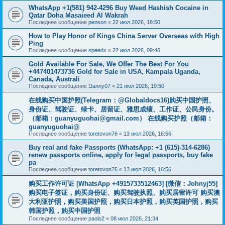
WhatsApp +1(581) 942-4296 Buy Weed Hashish Cocaine in
Qatar Doha Masaieed Al Wakrah
Последнее сообщение
penson
«
22 июл 2026, 18:50
How to Play Honor of Kings China Server Overseas with High
Ping
Последнее сообщение
speedx
«
22 июл 2026, 09:46
Gold Available For Sale, We Offer The Best For You
+447401473736 Gold for Sale in USA, Kampala Uganda,
Canada, Australi
Последнее сообщение
Danny07
«
21 июл 2026, 19:50
在线购买中国护照(Telegram：@Globaldocs16)购买中国护照、
身份证、驾驶证、绿卡、居留证、雅思成绩、工作证、公民身份。
（邮箱：
guanyuguohai@gmail.com
） 在线购买护照（邮箱：
guanyuguohai@
Последнее сообщение
toretovon76
«
13 июл 2026, 16:56
Buy real and fake Passports (WhatsApp: +1 (615)-314-6286)
renew passports online, apply for legal passports, buy fake
pa
Последнее сообщение
toretovon76
«
13 июл 2026, 16:56
购买工作许可证 [WhatsApp +4915733512463] [微信：Johnyj55]
购买电子签证，购买身份证、购买驾驶执照、购买居留许可 购买澳
大利亚护照，购买美国护照，购买日本护照，购买英国护照，购买
韩国护照，购买中国护照
Последнее сообщение
paolo2
«
08 июл 2026, 21:34