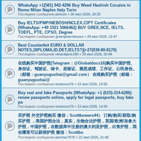
WhatsApp +1(581) 942-4296 Buy Weed Hashish Cocaine in
Rome Milan Naples Italy Turin
Последнее сообщение
penson
«
30 июл 2026, 18:28
Buy IELTS/PMP/NEBOSH/NCLEX,CIPT Certificates
(WhatsApp: +49 1521 5066462) BUY GREE,NCE, IELTS,
TOEFL, PTE, CPSO, Degree
Последнее сообщение
greenpharmhouse
«
29 июл 2026, 22:47
Best Counterfeit EURO & DOLLAR
NOTES,DIPLOMA,ID.DET,IELTS?](+27(838-80-8170)
Последнее сообщение
miraclejons180
«
29 июл 2026, 20:48
在线购买中国护照(Telegram：@Globaldocs16)购买中国护照、
身份证、驾驶证、绿卡、居留证、雅思成绩、工作证、公民身份。
（邮箱：
guanyuguohai@gmail.com
） 在线购买护照（邮箱：
guanyuguohai@
Последнее сообщение
toretovon76
«
23 июл 2026, 14:50
Buy real and fake Passports (WhatsApp: +1 (615)-314-6286)
renew passports online, apply for legal passports, buy fake
pa
Последнее сообщение
toretovon76
«
23 июл 2026, 14:50
买护照 外交护照购买 微信：Scottbowers44） 订购/购买/获取/购
买护照 ，美国护照合法，真实，生物合法护照，英国/欧洲/加拿大
护照，中国护照，在数据库中注册的澳大利亚护照，出售护照，我
在哪里可以获得护照 微信：Scottbo
Последнее сообщение
pinchan7878
«
22 июл 2026, 21:46