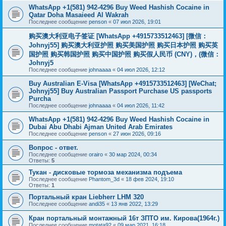
WhatsApp +1(581) 942-4296 Buy Weed Hashish Cocaine in
Qatar Doha Masaieed Al Wakrah
Последнее сообщение
penson
«
07 июл 2026, 19:01
购买澳大利亚电子签证 [WhatsApp +4915733512463] [微信：
Johnyj55] 购买澳大利亚护照 购买美国护照 购买日本护照 购买英
国护照 购买韩国护照 购买中国护照 购买假人民币 (CNY)，(微信：
Johnyj5
Последнее сообщение
johnaaaa
«
04 июл 2026, 12:12
Buy Australian E-Visa [WhatsApp +4915733512463] [WeChat;
Johnyj55] Buy Australian Passport Purchase US passports
Purcha
Последнее сообщение
johnaaaa
«
04 июл 2026, 11:42
WhatsApp +1(581) 942-4296 Buy Weed Hashish Cocaine in
Dubai Abu Dhabi Ajman United Arab Emirates
Последнее сообщение
penson
«
27 июн 2026, 09:16
Вопрос - ответ.
Последнее сообщение
orairo
«
30 мар 2024, 00:34
Ответы:
5
Тукан - дисковые тормоза механизма подъема
Последнее сообщение
Phantom_3d
«
18 фев 2024, 19:10
Ответы:
1
Портальный кран Liebherr LHM 320
Последнее сообщение
andi35
«
13 янв 2022, 13:29
Кран портальный монтажный 16т ЗПТО им. Кирова(1964г.)
Последнее сообщение
motata92
«
09 мар 2021, 16:18