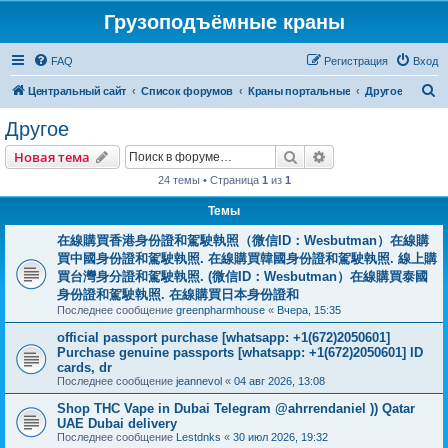
Грузоподъёмные краны
FAQ
Регистрация
Вход
П
Центральный сайт
Список форумов
Краны портальные
Другое
о
Другое
и
Поиск
Расширенный пои
Новая тема
с
24 темы • Страница
1
из
1
к
Темы
在線購買香港身份證和駕駛執照（微信ID：Wesbutman）在線購
買中國身份證和駕駛執照. 在線購買韓國身份證和駕駛執照. 線上購
買台灣身分證和駕駛執照. (微信ID：Wesbutman）在線購買泰國
身份證和駕駛執照. 在線購買日本身份證和
Последнее сообщение
greenpharmhouse
«
Вчера, 15:35
official passport purchase [whatsapp: +1(672)2050601]
Purchase genuine passports [whatsapp: +1(672)2050601] ID
cards, dr
Последнее сообщение
jeannevol
«
04 авг 2026, 13:08
Shop THC Vape in Dubai Telegram @ahrrendaniel )) Qatar
UAE Dubai delivery
Последнее сообщение
Lestdnks
«
30 июл 2026, 19:32