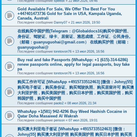
Последнее сообщение
speedx
«
22 июл 2026, 09:46
Gold Available For Sale, We Offer The Best For You
+447401473736 Gold for Sale in USA, Kampala Uganda,
Canada, Australi
Последнее сообщение
Danny07
«
21 июл 2026, 19:50
在线购买中国护照(Telegram：@Globaldocs16)购买中国护照、
身份证、驾驶证、绿卡、居留证、雅思成绩、工作证、公民身份。
（邮箱：
guanyuguohai@gmail.com
） 在线购买护照（邮箱：
guanyuguohai@
Последнее сообщение
toretovon76
«
13 июл 2026, 16:56
Buy real and fake Passports (WhatsApp: +1 (615)-314-6286)
renew passports online, apply for legal passports, buy fake
pa
Последнее сообщение
toretovon76
«
13 июл 2026, 16:56
购买工作许可证 [WhatsApp +4915733512463] [微信：Johnyj55]
购买电子签证，购买身份证、购买驾驶执照、购买居留许可 购买澳
大利亚护照，购买美国护照，购买日本护照，购买英国护照，购买
韩国护照，购买中国护照
Последнее сообщение
paolo2
«
08 июл 2026, 21:34
WhatsApp +1(581) 942-4296 Buy Weed Hashish Cocaine in
Qatar Doha Masaieed Al Wakrah
Последнее сообщение
penson
«
07 июл 2026, 19:01
购买澳大利亚电子签证 [WhatsApp +4915733512463] [微信：
Johnyj55] 购买澳大利亚护照 购买美国护照 购买日本护照 购买英