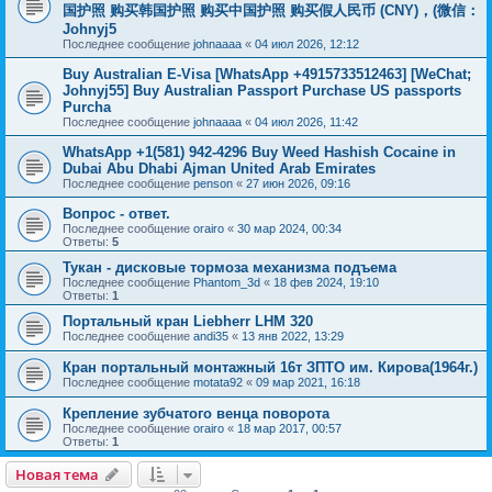
国护照 购买韩国护照 购买中国护照 购买假人民币 (CNY)，(微信：
Johnyj5
Последнее сообщение
johnaaaa
«
04 июл 2026, 12:12
Buy Australian E-Visa [WhatsApp +4915733512463] [WeChat;
Johnyj55] Buy Australian Passport Purchase US passports
Purcha
Последнее сообщение
johnaaaa
«
04 июл 2026, 11:42
WhatsApp +1(581) 942-4296 Buy Weed Hashish Cocaine in
Dubai Abu Dhabi Ajman United Arab Emirates
Последнее сообщение
penson
«
27 июн 2026, 09:16
Вопрос - ответ.
Последнее сообщение
orairo
«
30 мар 2024, 00:34
Ответы:
5
Тукан - дисковые тормоза механизма подъема
Последнее сообщение
Phantom_3d
«
18 фев 2024, 19:10
Ответы:
1
Портальный кран Liebherr LHM 320
Последнее сообщение
andi35
«
13 янв 2022, 13:29
Кран портальный монтажный 16т ЗПТО им. Кирова(1964г.)
Последнее сообщение
motata92
«
09 мар 2021, 16:18
Крепление зубчатого венца поворота
Последнее сообщение
orairo
«
18 мар 2017, 00:57
Ответы:
1
Новая тема