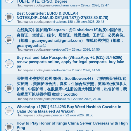
TOEFL, PTE, CPSO, Degree
Последнее сообщение
greenpharmhouse
«
29 июл 2026, 22:47
Best Counterfeit EURO & DOLLAR
NOTES,DIPLOMA,ID.DET,IELTS?](+27(838-80-8170)
Последнее сообщение
miraclejons180
«
29 июл 2026, 20:48
在线购买中国护照(Telegram：@Globaldocs16)购买中国护照、
身份证、驾驶证、绿卡、居留证、雅思成绩、工作证、公民身份。
（邮箱：
guanyuguohai@gmail.com
） 在线购买护照（邮箱：
guanyuguohai@
Последнее сообщение
toretovon76
«
23 июл 2026, 14:50
Buy real and fake Passports (WhatsApp: +1 (615)-314-6286)
renew passports online, apply for legal passports, buy fake
pa
Последнее сообщение
toretovon76
«
23 июл 2026, 14:50
买护照 外交护照购买 微信：Scottbowers44） 订购/购买/获取/购
买护照 ，美国护照合法，真实，生物合法护照，英国/欧洲/加拿大
护照，中国护照，在数据库中注册的澳大利亚护照，出售护照，我
在哪里可以获得护照 微信：Scottbo
Последнее сообщение
pinchan7878
«
22 июл 2026, 21:46
WhatsApp +1(581) 942-4296 Buy Weed Hashish Cocaine in
Qatar Doha Masaieed Al Wakrah
Последнее сообщение
penson
«
22 июл 2026, 18:50
How to Play Honor of Kings China Server Overseas with High
Ping