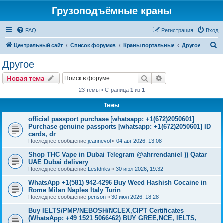
Грузоподъёмные краны
FAQ
Регистрация
Вход
П
Центральный сайт
Список форумов
Краны портальные
Другое
о
Другое
и
Поиск
Расширенный пои
Новая тема
с
23 темы • Страница
1
из
1
к
Темы
official passport purchase [whatsapp: +1(672)2050601]
Purchase genuine passports [whatsapp: +1(672)2050601] ID
cards, dr
Последнее сообщение
jeannevol
«
04 авг 2026, 13:08
Shop THC Vape in Dubai Telegram @ahrrendaniel )) Qatar
UAE Dubai delivery
Последнее сообщение
Lestdnks
«
30 июл 2026, 19:32
WhatsApp +1(581) 942-4296 Buy Weed Hashish Cocaine in
Rome Milan Naples Italy Turin
Последнее сообщение
penson
«
30 июл 2026, 18:28
Buy IELTS/PMP/NEBOSH/NCLEX,CIPT Certificates
(WhatsApp: +49 1521 5066462) BUY GREE,NCE, IELTS,