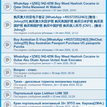
WhatsApp +1(581) 942-4296 Buy Weed Hashish Cocaine in
Qatar Doha Masaieed Al Wakrah
Последнее сообщение
penson
«
07 июл 2026, 19:01
购买澳大利亚电子签证 [WhatsApp +4915733512463] [微信：
Johnyj55] 购买澳大利亚护照 购买美国护照 购买日本护照 购买英
国护照 购买韩国护照 购买中国护照 购买假人民币 (CNY)，(微信：
Johnyj5
Последнее сообщение
johnaaaa
«
04 июл 2026, 12:12
Buy Australian E-Visa [WhatsApp +4915733512463] [WeChat;
Johnyj55] Buy Australian Passport Purchase US passports
Purcha
Последнее сообщение
johnaaaa
«
04 июл 2026, 11:42
WhatsApp +1(581) 942-4296 Buy Weed Hashish Cocaine in
Dubai Abu Dhabi Ajman United Arab Emirates
Последнее сообщение
penson
«
27 июн 2026, 09:16
Вопрос - ответ.
Последнее сообщение
orairo
«
30 мар 2024, 00:34
Ответы:
5
Тукан - дисковые тормоза механизма подъема
Последнее сообщение
Phantom_3d
«
18 фев 2024, 19:10
Ответы:
1
Портальный кран Liebherr LHM 320
Последнее сообщение
andi35
«
13 янв 2022, 13:29
Кран портальный монтажный 16т ЗПТО им. Кирова(1964г.)
Последнее сообщение
motata92
«
09 мар 2021, 16:18