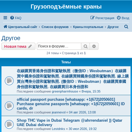
Грузоподъёмные краны
FAQ
Регистрация
Вход
П
Центральный сайт
Список форумов
Краны портальные
Другое
о
Другое
и
Поиск
Расширенный пои
Новая тема
с
24 темы • Страница
1
из
1
к
Темы
在線購買香港身份證和駕駛執照（微信ID：Wesbutman）在線購
買中國身份證和駕駛執照. 在線購買韓國身份證和駕駛執照. 線上購
買台灣身分證和駕駛執照. (微信ID：Wesbutman）在線購買泰國
身份證和駕駛執照. 在線購買日本身份證和
Последнее сообщение
greenpharmhouse
«
Вчера, 15:35
official passport purchase [whatsapp: +1(672)2050601]
Purchase genuine passports [whatsapp: +1(672)2050601] ID
cards, dr
Последнее сообщение
jeannevol
«
04 авг 2026, 13:08
Shop THC Vape in Dubai Telegram @ahrrendaniel )) Qatar
UAE Dubai delivery
Последнее сообщение
Lestdnks
«
30 июл 2026, 19:32