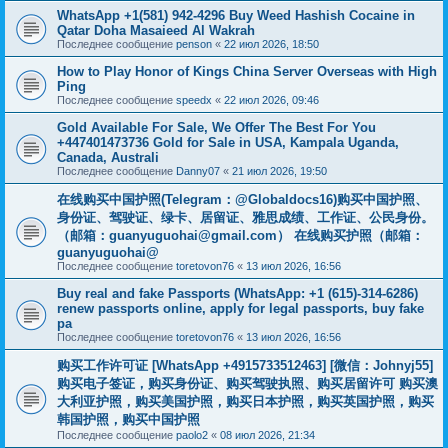
WhatsApp +1(581) 942-4296 Buy Weed Hashish Cocaine in
Qatar Doha Masaieed Al Wakrah
Последнее сообщение
penson
«
22 июл 2026, 18:50
How to Play Honor of Kings China Server Overseas with High
Ping
Последнее сообщение
speedx
«
22 июл 2026, 09:46
Gold Available For Sale, We Offer The Best For You
+447401473736 Gold for Sale in USA, Kampala Uganda,
Canada, Australi
Последнее сообщение
Danny07
«
21 июл 2026, 19:50
在线购买中国护照(Telegram：@Globaldocs16)购买中国护照、
身份证、驾驶证、绿卡、居留证、雅思成绩、工作证、公民身份。
（邮箱：
guanyuguohai@gmail.com
） 在线购买护照（邮箱：
guanyuguohai@
Последнее сообщение
toretovon76
«
13 июл 2026, 16:56
Buy real and fake Passports (WhatsApp: +1 (615)-314-6286)
renew passports online, apply for legal passports, buy fake
pa
Последнее сообщение
toretovon76
«
13 июл 2026, 16:56
购买工作许可证 [WhatsApp +4915733512463] [微信：Johnyj55]
购买电子签证，购买身份证、购买驾驶执照、购买居留许可 购买澳
大利亚护照，购买美国护照，购买日本护照，购买英国护照，购买
韩国护照，购买中国护照
Последнее сообщение
paolo2
«
08 июл 2026, 21:34