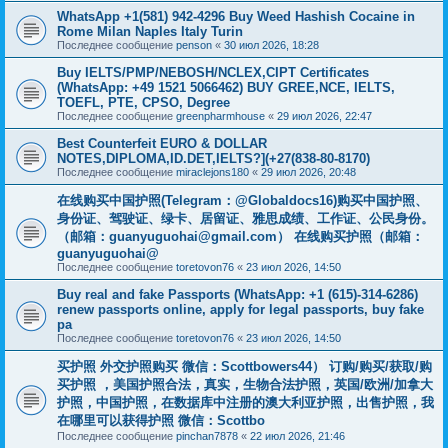
WhatsApp +1(581) 942-4296 Buy Weed Hashish Cocaine in
Rome Milan Naples Italy Turin
Последнее сообщение
penson
«
30 июл 2026, 18:28
Buy IELTS/PMP/NEBOSH/NCLEX,CIPT Certificates
(WhatsApp: +49 1521 5066462) BUY GREE,NCE, IELTS,
TOEFL, PTE, CPSO, Degree
Последнее сообщение
greenpharmhouse
«
29 июл 2026, 22:47
Best Counterfeit EURO & DOLLAR
NOTES,DIPLOMA,ID.DET,IELTS?](+27(838-80-8170)
Последнее сообщение
miraclejons180
«
29 июл 2026, 20:48
在线购买中国护照(Telegram：@Globaldocs16)购买中国护照、
身份证、驾驶证、绿卡、居留证、雅思成绩、工作证、公民身份。
（邮箱：
guanyuguohai@gmail.com
） 在线购买护照（邮箱：
guanyuguohai@
Последнее сообщение
toretovon76
«
23 июл 2026, 14:50
Buy real and fake Passports (WhatsApp: +1 (615)-314-6286)
renew passports online, apply for legal passports, buy fake
pa
Последнее сообщение
toretovon76
«
23 июл 2026, 14:50
买护照 外交护照购买 微信：Scottbowers44） 订购/购买/获取/购
买护照 ，美国护照合法，真实，生物合法护照，英国/欧洲/加拿大
护照，中国护照，在数据库中注册的澳大利亚护照，出售护照，我
在哪里可以获得护照 微信：Scottbo
Последнее сообщение
pinchan7878
«
22 июл 2026, 21:46