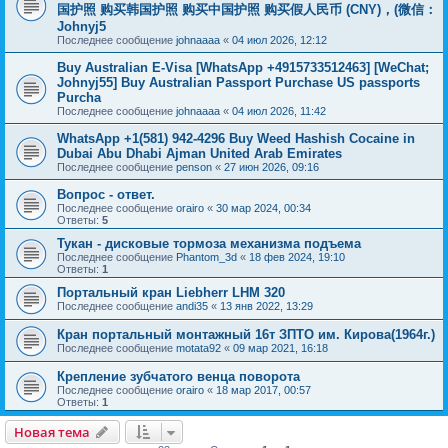
国护照 购买韩国护照 购买中国护照 购买假人民币 (CNY)，(微信：
Johnyj5
Последнее сообщение
johnaaaa
«
04 июл 2026, 12:12
Buy Australian E-Visa [WhatsApp +4915733512463] [WeChat;
Johnyj55] Buy Australian Passport Purchase US passports
Purcha
Последнее сообщение
johnaaaa
«
04 июл 2026, 11:42
WhatsApp +1(581) 942-4296 Buy Weed Hashish Cocaine in
Dubai Abu Dhabi Ajman United Arab Emirates
Последнее сообщение
penson
«
27 июн 2026, 09:16
Вопрос - ответ.
Последнее сообщение
orairo
«
30 мар 2024, 00:34
Ответы:
5
Тукан - дисковые тормоза механизма подъема
Последнее сообщение
Phantom_3d
«
18 фев 2024, 19:10
Ответы:
1
Портальный кран Liebherr LHM 320
Последнее сообщение
andi35
«
13 янв 2022, 13:29
Кран портальный монтажный 16т ЗПТО им. Кирова(1964г.)
Последнее сообщение
motata92
«
09 мар 2021, 16:18
Крепление зубчатого венца поворота
Последнее сообщение
orairo
«
18 мар 2017, 00:57
Ответы:
1
Новая тема