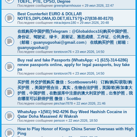
TOEFL, PTE, CPSO, Degree
Последнее сообщение
greenpharmhouse
«
29 июл 2026, 22:47
Best Counterfeit EURO & DOLLAR
NOTES,DIPLOMA,ID.DET,IELTS?](+27(838-80-8170)
Последнее сообщение
miraclejons180
«
29 июл 2026, 20:48
在线购买中国护照(Telegram：@Globaldocs16)购买中国护照、
身份证、驾驶证、绿卡、居留证、雅思成绩、工作证、公民身份。
（邮箱：
guanyuguohai@gmail.com
） 在线购买护照（邮箱：
guanyuguohai@
Последнее сообщение
toretovon76
«
23 июл 2026, 14:50
Buy real and fake Passports (WhatsApp: +1 (615)-314-6286)
renew passports online, apply for legal passports, buy fake
pa
Последнее сообщение
toretovon76
«
23 июл 2026, 14:50
买护照 外交护照购买 微信：Scottbowers44） 订购/购买/获取/购
买护照 ，美国护照合法，真实，生物合法护照，英国/欧洲/加拿大
护照，中国护照，在数据库中注册的澳大利亚护照，出售护照，我
在哪里可以获得护照 微信：Scottbo
Последнее сообщение
pinchan7878
«
22 июл 2026, 21:46
WhatsApp +1(581) 942-4296 Buy Weed Hashish Cocaine in
Qatar Doha Masaieed Al Wakrah
Последнее сообщение
penson
«
22 июл 2026, 18:50
How to Play Honor of Kings China Server Overseas with High
Ping