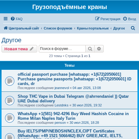
Грузоподъёмные краны
FAQ
Регистрация
Вход
П
Центральный сайт
Список форумов
Краны портальные
Другое
о
Другое
и
Поиск
Расширенный пои
Новая тема
с
23 темы • Страница
1
из
1
к
Темы
official passport purchase [whatsapp: +1(672)2050601]
Purchase genuine passports [whatsapp: +1(672)2050601] ID
cards, dr
Последнее сообщение
jeannevol
«
04 авг 2026, 13:08
Shop THC Vape in Dubai Telegram @ahrrendaniel )) Qatar
UAE Dubai delivery
Последнее сообщение
Lestdnks
«
30 июл 2026, 19:32
WhatsApp +1(581) 942-4296 Buy Weed Hashish Cocaine in
Rome Milan Naples Italy Turin
Последнее сообщение
penson
«
30 июл 2026, 18:28
Buy IELTS/PMP/NEBOSH/NCLEX,CIPT Certificates
(WhatsApp: +49 1521 5066462) BUY GREE,NCE, IELTS,