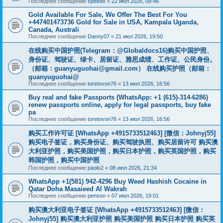
Последнее сообщение
speedx
«
22 июл 2026, 09:46
Gold Available For Sale, We Offer The Best For You
+447401473736 Gold for Sale in USA, Kampala Uganda,
Canada, Australi
Последнее сообщение
Danny07
«
21 июл 2026, 19:50
在线购买中国护照(Telegram：@Globaldocs16)购买中国护照、
身份证、驾驶证、绿卡、居留证、雅思成绩、工作证、公民身份。
（邮箱：
guanyuguohai@gmail.com
） 在线购买护照（邮箱：
guanyuguohai@
Последнее сообщение
toretovon76
«
13 июл 2026, 16:56
Buy real and fake Passports (WhatsApp: +1 (615)-314-6286)
renew passports online, apply for legal passports, buy fake
pa
Последнее сообщение
toretovon76
«
13 июл 2026, 16:56
购买工作许可证 [WhatsApp +4915733512463] [微信：Johnyj55]
购买电子签证，购买身份证、购买驾驶执照、购买居留许可 购买澳
大利亚护照，购买美国护照，购买日本护照，购买英国护照，购买
韩国护照，购买中国护照
Последнее сообщение
paolo2
«
08 июл 2026, 21:34
WhatsApp +1(581) 942-4296 Buy Weed Hashish Cocaine in
Qatar Doha Masaieed Al Wakrah
Последнее сообщение
penson
«
07 июл 2026, 19:01
购买澳大利亚电子签证 [WhatsApp +4915733512463] [微信：
Johnyj55] 购买澳大利亚护照 购买美国护照 购买日本护照 购买英