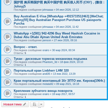
国护照 购买韩国护照 购买中国护照 购买假人民币 (CNY)，(微信：
Johnyj5
Последнее сообщение
johnaaaa
«
04 июл 2026, 12:12
Buy Australian E-Visa [WhatsApp +4915733512463] [WeChat;
Johnyj55] Buy Australian Passport Purchase US passports
Purcha
Последнее сообщение
johnaaaa
«
04 июл 2026, 11:42
WhatsApp +1(581) 942-4296 Buy Weed Hashish Cocaine in
Dubai Abu Dhabi Ajman United Arab Emirates
Последнее сообщение
penson
«
27 июн 2026, 09:16
Вопрос - ответ.
Последнее сообщение
orairo
«
30 мар 2024, 00:34
Ответы:
5
Тукан - дисковые тормоза механизма подъема
Последнее сообщение
Phantom_3d
«
18 фев 2024, 19:10
Ответы:
1
Портальный кран Liebherr LHM 320
Последнее сообщение
andi35
«
13 янв 2022, 13:29
Кран портальный монтажный 16т ЗПТО им. Кирова(1964г.)
Последнее сообщение
motata92
«
09 мар 2021, 16:18
Крепление зубчатого венца поворота
Последнее сообщение
orairo
«
18 мар 2017, 00:57
Ответы:
1
Новая тема