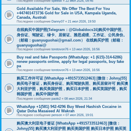
Последнее сообщение
speedx
«
22 июл 2026, 09:46
Gold Available For Sale, We Offer The Best For You
+447401473736 Gold for Sale in USA, Kampala Uganda,
Canada, Australi
Последнее сообщение
Danny07
«
21 июл 2026, 19:50
在线购买中国护照(Telegram：@Globaldocs16)购买中国护照、
身份证、驾驶证、绿卡、居留证、雅思成绩、工作证、公民身份。
（邮箱：
guanyuguohai@gmail.com
） 在线购买护照（邮箱：
guanyuguohai@
Последнее сообщение
toretovon76
«
13 июл 2026, 16:56
Buy real and fake Passports (WhatsApp: +1 (615)-314-6286)
renew passports online, apply for legal passports, buy fake
pa
Последнее сообщение
toretovon76
«
13 июл 2026, 16:56
购买工作许可证 [WhatsApp +4915733512463] [微信：Johnyj55]
购买电子签证，购买身份证、购买驾驶执照、购买居留许可 购买澳
大利亚护照，购买美国护照，购买日本护照，购买英国护照，购买
韩国护照，购买中国护照
Последнее сообщение
paolo2
«
08 июл 2026, 21:34
WhatsApp +1(581) 942-4296 Buy Weed Hashish Cocaine in
Qatar Doha Masaieed Al Wakrah
Последнее сообщение
penson
«
07 июл 2026, 19:01
购买澳大利亚电子签证 [WhatsApp +4915733512463] [微信：
Johnyj55] 购买澳大利亚护照 购买美国护照 购买日本护照 购买英