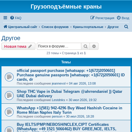
Грузоподъёмные краны
FAQ
Регистрация
Вход
П
Центральный сайт
Список форумов
Краны портальные
Другое
о
Другое
и
Поиск
Расширенный пои
Новая тема
с
23 темы • Страница
1
из
1
к
Темы
official passport purchase [whatsapp: +1(672)2050601]
Purchase genuine passports [whatsapp: +1(672)2050601] ID
cards, dr
Последнее сообщение
jeannevol
«
04 авг 2026, 13:08
Shop THC Vape in Dubai Telegram @ahrrendaniel )) Qatar
UAE Dubai delivery
Последнее сообщение
Lestdnks
«
30 июл 2026, 19:32
WhatsApp +1(581) 942-4296 Buy Weed Hashish Cocaine in
Rome Milan Naples Italy Turin
Последнее сообщение
penson
«
30 июл 2026, 18:28
Buy IELTS/PMP/NEBOSH/NCLEX,CIPT Certificates
(WhatsApp: +49 1521 5066462) BUY GREE,NCE, IELTS,