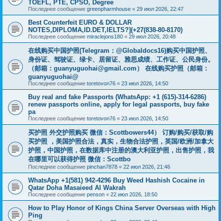
TOEFL, PTE, CPSO, Degree
Последнее сообщение
greenpharmhouse
«
29 июл 2026, 22:47
Best Counterfeit EURO & DOLLAR
NOTES,DIPLOMA,ID.DET,IELTS?](+27(838-80-8170)
Последнее сообщение
miraclejons180
«
29 июл 2026, 20:48
在线购买中国护照(Telegram：@Globaldocs16)购买中国护照、
身份证、驾驶证、绿卡、居留证、雅思成绩、工作证、公民身份。
（邮箱：
guanyuguohai@gmail.com
） 在线购买护照（邮箱：
guanyuguohai@
Последнее сообщение
toretovon76
«
23 июл 2026, 14:50
Buy real and fake Passports (WhatsApp: +1 (615)-314-6286)
renew passports online, apply for legal passports, buy fake
pa
Последнее сообщение
toretovon76
«
23 июл 2026, 14:50
买护照 外交护照购买 微信：Scottbowers44） 订购/购买/获取/购
买护照 ，美国护照合法，真实，生物合法护照，英国/欧洲/加拿大
护照，中国护照，在数据库中注册的澳大利亚护照，出售护照，我
在哪里可以获得护照 微信：Scottbo
Последнее сообщение
pinchan7878
«
22 июл 2026, 21:46
WhatsApp +1(581) 942-4296 Buy Weed Hashish Cocaine in
Qatar Doha Masaieed Al Wakrah
Последнее сообщение
penson
«
22 июл 2026, 18:50
How to Play Honor of Kings China Server Overseas with High
Ping