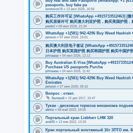
Buy real and fake Passports (WhatsApp: +1 (615)
passports, buy fake pa
toretovon76
»
13 июл 2026, 16:56
购买工作许可证 [WhatsApp +491573351246
购买居留许可 购买澳大利亚护照，购买美国护照，
paolo2
»
08 июл 2026, 21:34
WhatsApp +1(581) 942-4296 Buy Weed Hashish 
penson
»
07 июл 2026, 19:01
购买澳大利亚电子签证 [WhatsApp +4915733512
日本护照 购买英国护照 购买韩国护照 购买中国护照 购买
johnaaaa
»
04 июл 2026, 12:12
Buy Australian E-Visa [WhatsApp +491573351246
Purchase US passports Purcha
johnaaaa
»
04 июл 2026, 11:42
WhatsApp +1(581) 942-4296 Buy Weed Hashish 
Emirates
penson
»
27 июн 2026, 09:16
Вопрос - ответ.
Валерий
»
15 дек 2017, 15:47
Тукан - дисковые тормоза механизма подъе
alekto
»
09 май 2023, 19:59
Портальный кран Liebherr LHM 320
andi35
»
13 янв 2022, 13:29
Кран портальный монтажный 16т ЗПТО им. Ки