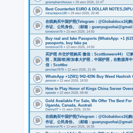
greenpharmhouse
»
29 июл 2026, 22:47
Best Counterfeit EURO & DOLLAR NOTES,DIPLO
miraclejons180
»
29 июл 2026, 20:48
在线购买中国护照(Telegram：@Globaldo
作证、公民身份。（邮箱：
guanyuguohai@gmail
toretovon76
»
23 июл 2026, 14:50
Buy real and fake Passports (WhatsApp: +1 (615)
passports, buy fake pa
toretovon76
»
23 июл 2026, 14:50
买护照 外交护照购买 微信：Scottbowers44
照，英国/欧洲/加拿大护照，中国护照，在数据库
信：Scottbo
pinchan7878
»
22 июл 2026, 21:46
WhatsApp +1(581) 942-4296 Buy Weed Hashish 
penson
»
22 июл 2026, 18:50
How to Play Honor of Kings China Server Overs
speedx
»
22 июл 2026, 09:46
Gold Available For Sale, We Offer The Best Fo
Uganda, Canada, Australi
Danny07
»
21 июл 2026, 19:50
在线购买中国护照(Telegram：@Globaldo
作证、公民身份。（邮箱：
guanyuguohai@gmail
toretovon76
»
13 июл 2026, 16:56