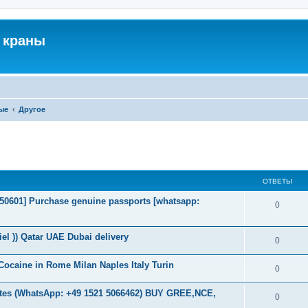
 краны
ые
Другое
ширенный поиск
ОТВЕТЫ
2050601] Purchase genuine passports [whatsapp:
0
l )) Qatar UAE Dubai delivery
0
ocaine in Rome Milan Naples Italy Turin
0
es (WhatsApp: +49 1521 5066462) BUY GREE,NCE,
0