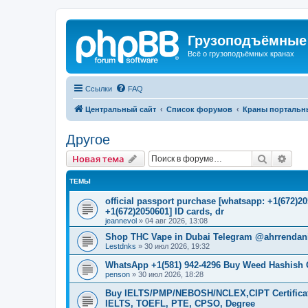
Грузоподъёмные
Всё о грузоподъёмных кранах
Ссылки
FAQ
Центральный сайт
Список форумов
Краны портальн
Другое
Поиск
Рас
Новая тема
ТЕМЫ
official passport purchase [whatsapp: +1(672)
+1(672)2050601] ID cards, dr
jeannevol
»
04 авг 2026, 13:08
Shop THC Vape in Dubai Telegram @ahrrendanie
Lestdnks
»
30 июл 2026, 19:32
WhatsApp +1(581) 942-4296 Buy Weed Hashish C
penson
»
30 июл 2026, 18:28
Buy IELTS/PMP/NEBOSH/NCLEX,CIPT Certificat
IELTS, TOEFL, PTE, CPSO, Degree