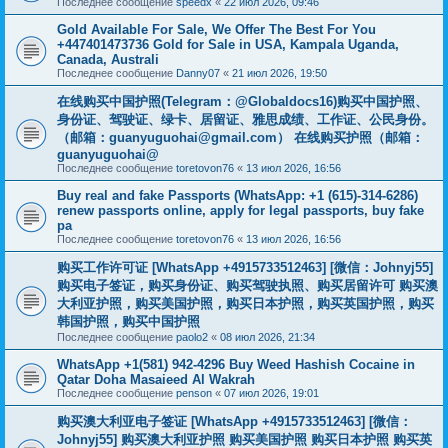
Последнее сообщение
speedx
«
22 июл 2026, 09:46
Gold Available For Sale, We Offer The Best For You
+447401473736 Gold for Sale in USA, Kampala Uganda,
Canada, Australi
Последнее сообщение
Danny07
«
21 июл 2026, 19:50
在线购买中国护照(Telegram：@Globaldocs16)购买中国护照、
身份证、驾驶证、绿卡、居留证、雅思成绩、工作证、公民身份。
（邮箱：
guanyuguohai@gmail.com
） 在线购买护照（邮箱：
guanyuguohai@
Последнее сообщение
toretovon76
«
13 июл 2026, 16:56
Buy real and fake Passports (WhatsApp: +1 (615)-314-6286)
renew passports online, apply for legal passports, buy fake
pa
Последнее сообщение
toretovon76
«
13 июл 2026, 16:56
购买工作许可证 [WhatsApp +4915733512463] [微信：Johnyj55]
购买电子签证，购买身份证、购买驾驶执照、购买居留许可 购买澳
大利亚护照，购买美国护照，购买日本护照，购买英国护照，购买
韩国护照，购买中国护照
Последнее сообщение
paolo2
«
08 июл 2026, 21:34
WhatsApp +1(581) 942-4296 Buy Weed Hashish Cocaine in
Qatar Doha Masaieed Al Wakrah
Последнее сообщение
penson
«
07 июл 2026, 19:01
购买澳大利亚电子签证 [WhatsApp +4915733512463] [微信：
Johnyj55] 购买澳大利亚护照 购买美国护照 购买日本护照 购买英