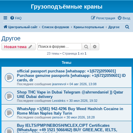
Грузоподъёмные краны
FAQ
Регистрация
Вход
П
Центральный сайт
Список форумов
Краны портальные
Другое
о
Другое
и
Поиск
Расширенный пои
Новая тема
с
23 темы • Страница
1
из
1
к
Темы
official passport purchase [whatsapp: +1(672)2050601]
Purchase genuine passports [whatsapp: +1(672)2050601] ID
cards, dr
Последнее сообщение
jeannevol
«
04 авг 2026, 13:08
Shop THC Vape in Dubai Telegram @ahrrendaniel )) Qatar
UAE Dubai delivery
Последнее сообщение
Lestdnks
«
30 июл 2026, 19:32
WhatsApp +1(581) 942-4296 Buy Weed Hashish Cocaine in
Rome Milan Naples Italy Turin
Последнее сообщение
penson
«
30 июл 2026, 18:28
Buy IELTS/PMP/NEBOSH/NCLEX,CIPT Certificates
(WhatsApp: +49 1521 5066462) BUY GREE,NCE, IELTS,