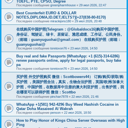
TOEFL, PTE, CPSO, Degree
Последнее сообщение
greenpharmhouse
«
29 июл 2026, 22:47
Best Counterfeit EURO & DOLLAR
NOTES,DIPLOMA,ID.DET,IELTS?](+27(838-80-8170)
Последнее сообщение
miraclejons180
«
29 июл 2026, 20:48
在线购买中国护照(Telegram：@Globaldocs16)购买中国护照、
身份证、驾驶证、绿卡、居留证、雅思成绩、工作证、公民身份。
（邮箱：
guanyuguohai@gmail.com
） 在线购买护照（邮箱：
guanyuguohai@
Последнее сообщение
toretovon76
«
23 июл 2026, 14:50
Buy real and fake Passports (WhatsApp: +1 (615)-314-6286)
renew passports online, apply for legal passports, buy fake
pa
Последнее сообщение
toretovon76
«
23 июл 2026, 14:50
买护照 外交护照购买 微信：Scottbowers44） 订购/购买/获取/购
买护照 ，美国护照合法，真实，生物合法护照，英国/欧洲/加拿大
护照，中国护照，在数据库中注册的澳大利亚护照，出售护照，我
在哪里可以获得护照 微信：Scottbo
Последнее сообщение
pinchan7878
«
22 июл 2026, 21:46
WhatsApp +1(581) 942-4296 Buy Weed Hashish Cocaine in
Qatar Doha Masaieed Al Wakrah
Последнее сообщение
penson
«
22 июл 2026, 18:50
How to Play Honor of Kings China Server Overseas with High
Ping