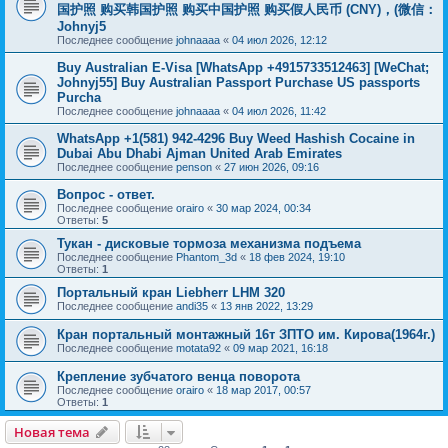
国护照 购买韩国护照 购买中国护照 购买假人民币 (CNY)，(微信：
Johnyj5
Последнее сообщение
johnaaaa
«
04 июл 2026, 12:12
Buy Australian E-Visa [WhatsApp +4915733512463] [WeChat;
Johnyj55] Buy Australian Passport Purchase US passports
Purcha
Последнее сообщение
johnaaaa
«
04 июл 2026, 11:42
WhatsApp +1(581) 942-4296 Buy Weed Hashish Cocaine in
Dubai Abu Dhabi Ajman United Arab Emirates
Последнее сообщение
penson
«
27 июн 2026, 09:16
Вопрос - ответ.
Последнее сообщение
orairo
«
30 мар 2024, 00:34
Ответы:
5
Тукан - дисковые тормоза механизма подъема
Последнее сообщение
Phantom_3d
«
18 фев 2024, 19:10
Ответы:
1
Портальный кран Liebherr LHM 320
Последнее сообщение
andi35
«
13 янв 2022, 13:29
Кран портальный монтажный 16т ЗПТО им. Кирова(1964г.)
Последнее сообщение
motata92
«
09 мар 2021, 16:18
Крепление зубчатого венца поворота
Последнее сообщение
orairo
«
18 мар 2017, 00:57
Ответы:
1
Новая тема