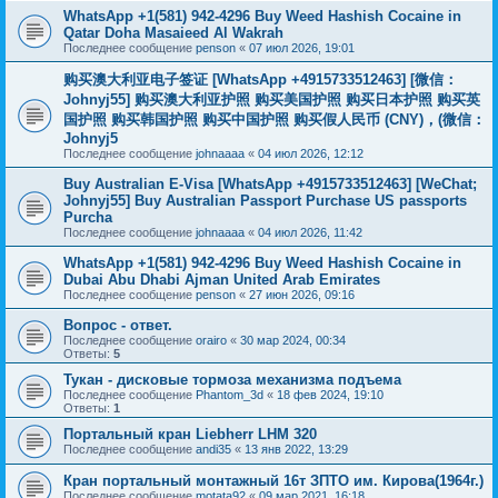
WhatsApp +1(581) 942-4296 Buy Weed Hashish Cocaine in
Qatar Doha Masaieed Al Wakrah
Последнее сообщение
penson
«
07 июл 2026, 19:01
购买澳大利亚电子签证 [WhatsApp +4915733512463] [微信：
Johnyj55] 购买澳大利亚护照 购买美国护照 购买日本护照 购买英
国护照 购买韩国护照 购买中国护照 购买假人民币 (CNY)，(微信：
Johnyj5
Последнее сообщение
johnaaaa
«
04 июл 2026, 12:12
Buy Australian E-Visa [WhatsApp +4915733512463] [WeChat;
Johnyj55] Buy Australian Passport Purchase US passports
Purcha
Последнее сообщение
johnaaaa
«
04 июл 2026, 11:42
WhatsApp +1(581) 942-4296 Buy Weed Hashish Cocaine in
Dubai Abu Dhabi Ajman United Arab Emirates
Последнее сообщение
penson
«
27 июн 2026, 09:16
Вопрос - ответ.
Последнее сообщение
orairo
«
30 мар 2024, 00:34
Ответы:
5
Тукан - дисковые тормоза механизма подъема
Последнее сообщение
Phantom_3d
«
18 фев 2024, 19:10
Ответы:
1
Портальный кран Liebherr LHM 320
Последнее сообщение
andi35
«
13 янв 2022, 13:29
Кран портальный монтажный 16т ЗПТО им. Кирова(1964г.)
Последнее сообщение
motata92
«
09 мар 2021, 16:18