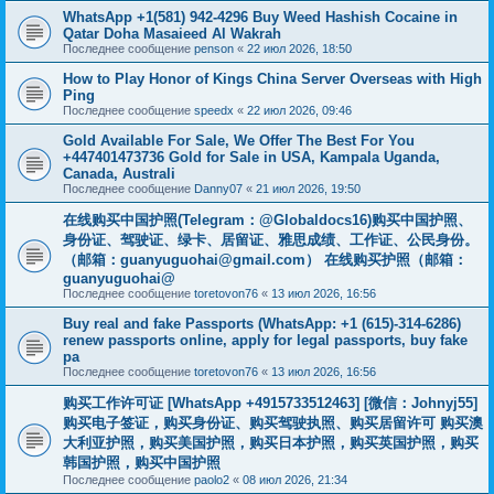
WhatsApp +1(581) 942-4296 Buy Weed Hashish Cocaine in
Qatar Doha Masaieed Al Wakrah
Последнее сообщение
penson
«
22 июл 2026, 18:50
How to Play Honor of Kings China Server Overseas with High
Ping
Последнее сообщение
speedx
«
22 июл 2026, 09:46
Gold Available For Sale, We Offer The Best For You
+447401473736 Gold for Sale in USA, Kampala Uganda,
Canada, Australi
Последнее сообщение
Danny07
«
21 июл 2026, 19:50
在线购买中国护照(Telegram：@Globaldocs16)购买中国护照、
身份证、驾驶证、绿卡、居留证、雅思成绩、工作证、公民身份。
（邮箱：
guanyuguohai@gmail.com
） 在线购买护照（邮箱：
guanyuguohai@
Последнее сообщение
toretovon76
«
13 июл 2026, 16:56
Buy real and fake Passports (WhatsApp: +1 (615)-314-6286)
renew passports online, apply for legal passports, buy fake
pa
Последнее сообщение
toretovon76
«
13 июл 2026, 16:56
购买工作许可证 [WhatsApp +4915733512463] [微信：Johnyj55]
购买电子签证，购买身份证、购买驾驶执照、购买居留许可 购买澳
大利亚护照，购买美国护照，购买日本护照，购买英国护照，购买
韩国护照，购买中国护照
Последнее сообщение
paolo2
«
08 июл 2026, 21:34