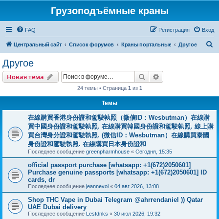
Грузоподъёмные краны
FAQ
Регистрация
Вход
П
Центральный сайт
Список форумов
Краны портальные
Другое
о
Другое
и
Поиск
Расширенный пои
Новая тема
с
24 темы • Страница
1
из
1
к
Темы
在線購買香港身份證和駕駛執照（微信ID：Wesbutman）在線購
買中國身份證和駕駛執照. 在線購買韓國身份證和駕駛執照. 線上購
買台灣身分證和駕駛執照. (微信ID：Wesbutman）在線購買泰國
身份證和駕駛執照. 在線購買日本身份證和
Последнее сообщение
greenpharmhouse
«
Сегодня, 15:35
official passport purchase [whatsapp: +1(672)2050601]
Purchase genuine passports [whatsapp: +1(672)2050601] ID
cards, dr
Последнее сообщение
jeannevol
«
04 авг 2026, 13:08
Shop THC Vape in Dubai Telegram @ahrrendaniel )) Qatar
UAE Dubai delivery
Последнее сообщение
Lestdnks
«
30 июл 2026, 19:32