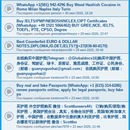
WhatsApp +1(581) 942-4296 Buy Weed Hashish Cocaine in
Rome Milan Naples Italy Turin
Последнее сообщение
penson
«
30 июл 2026, 18:28
Buy IELTS/PMP/NEBOSH/NCLEX,CIPT Certificates
(WhatsApp: +49 1521 5066462) BUY GREE,NCE, IELTS,
TOEFL, PTE, CPSO, Degree
Последнее сообщение
greenpharmhouse
«
29 июл 2026, 22:47
Best Counterfeit EURO & DOLLAR
NOTES,DIPLOMA,ID.DET,IELTS?](+27(838-80-8170)
Последнее сообщение
miraclejons180
«
29 июл 2026, 20:48
在线购买中国护照(Telegram：@Globaldocs16)购买中国护照、
身份证、驾驶证、绿卡、居留证、雅思成绩、工作证、公民身份。
（邮箱：
guanyuguohai@gmail.com
） 在线购买护照（邮箱：
guanyuguohai@
Последнее сообщение
toretovon76
«
23 июл 2026, 14:50
Buy real and fake Passports (WhatsApp: +1 (615)-314-6286)
renew passports online, apply for legal passports, buy fake
pa
Последнее сообщение
toretovon76
«
23 июл 2026, 14:50
买护照 外交护照购买 微信：Scottbowers44） 订购/购买/获取/购
买护照 ，美国护照合法，真实，生物合法护照，英国/欧洲/加拿大
护照，中国护照，在数据库中注册的澳大利亚护照，出售护照，我
在哪里可以获得护照 微信：Scottbo
Последнее сообщение
pinchan7878
«
22 июл 2026, 21:46