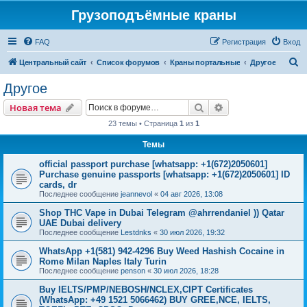
Грузоподъёмные краны
FAQ
Регистрация
Вход
П
Центральный сайт
Список форумов
Краны портальные
Другое
о
Другое
и
Поиск
Расширенный пои
Новая тема
с
23 темы • Страница
1
из
1
к
Темы
official passport purchase [whatsapp: +1(672)2050601]
Purchase genuine passports [whatsapp: +1(672)2050601] ID
cards, dr
Последнее сообщение
jeannevol
«
04 авг 2026, 13:08
Shop THC Vape in Dubai Telegram @ahrrendaniel )) Qatar
UAE Dubai delivery
Последнее сообщение
Lestdnks
«
30 июл 2026, 19:32
WhatsApp +1(581) 942-4296 Buy Weed Hashish Cocaine in
Rome Milan Naples Italy Turin
Последнее сообщение
penson
«
30 июл 2026, 18:28
Buy IELTS/PMP/NEBOSH/NCLEX,CIPT Certificates
(WhatsApp: +49 1521 5066462) BUY GREE,NCE, IELTS,