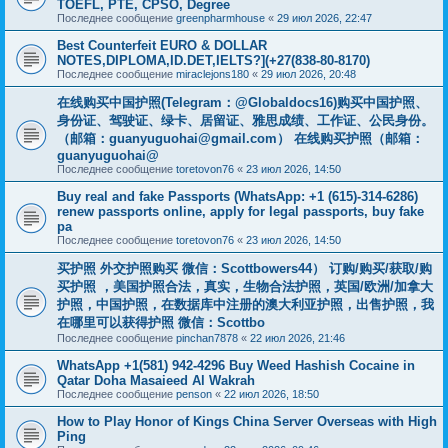
TOEFL, PTE, CPSO, Degree
Последнее сообщение
greenpharmhouse
«
29 июл 2026, 22:47
Best Counterfeit EURO & DOLLAR
NOTES,DIPLOMA,ID.DET,IELTS?](+27(838-80-8170)
Последнее сообщение
miraclejons180
«
29 июл 2026, 20:48
在线购买中国护照(Telegram：@Globaldocs16)购买中国护照、
身份证、驾驶证、绿卡、居留证、雅思成绩、工作证、公民身份。
（邮箱：
guanyuguohai@gmail.com
） 在线购买护照（邮箱：
guanyuguohai@
Последнее сообщение
toretovon76
«
23 июл 2026, 14:50
Buy real and fake Passports (WhatsApp: +1 (615)-314-6286)
renew passports online, apply for legal passports, buy fake
pa
Последнее сообщение
toretovon76
«
23 июл 2026, 14:50
买护照 外交护照购买 微信：Scottbowers44） 订购/购买/获取/购
买护照 ，美国护照合法，真实，生物合法护照，英国/欧洲/加拿大
护照，中国护照，在数据库中注册的澳大利亚护照，出售护照，我
在哪里可以获得护照 微信：Scottbo
Последнее сообщение
pinchan7878
«
22 июл 2026, 21:46
WhatsApp +1(581) 942-4296 Buy Weed Hashish Cocaine in
Qatar Doha Masaieed Al Wakrah
Последнее сообщение
penson
«
22 июл 2026, 18:50
How to Play Honor of Kings China Server Overseas with High
Ping