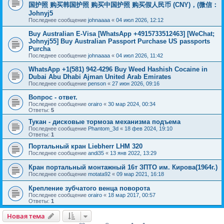
国护照 购买韩国护照 购买中国护照 购买假人民币 (CNY)，(微信：
Johnyj5
Последнее сообщение
johnaaaa
«
04 июл 2026, 12:12
Buy Australian E-Visa [WhatsApp +4915733512463] [WeChat;
Johnyj55] Buy Australian Passport Purchase US passports
Purcha
Последнее сообщение
johnaaaa
«
04 июл 2026, 11:42
WhatsApp +1(581) 942-4296 Buy Weed Hashish Cocaine in
Dubai Abu Dhabi Ajman United Arab Emirates
Последнее сообщение
penson
«
27 июн 2026, 09:16
Вопрос - ответ.
Последнее сообщение
orairo
«
30 мар 2024, 00:34
Ответы:
5
Тукан - дисковые тормоза механизма подъема
Последнее сообщение
Phantom_3d
«
18 фев 2024, 19:10
Ответы:
1
Портальный кран Liebherr LHM 320
Последнее сообщение
andi35
«
13 янв 2022, 13:29
Кран портальный монтажный 16т ЗПТО им. Кирова(1964г.)
Последнее сообщение
motata92
«
09 мар 2021, 16:18
Крепление зубчатого венца поворота
Последнее сообщение
orairo
«
18 мар 2017, 00:57
Ответы:
1
Новая тема