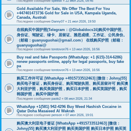
Последнее сообщение
speedx
«
22 июл 2026, 09:46
Gold Available For Sale, We Offer The Best For You
+447401473736 Gold for Sale in USA, Kampala Uganda,
Canada, Australi
Последнее сообщение
Danny07
«
21 июл 2026, 19:50
在线购买中国护照(Telegram：@Globaldocs16)购买中国护照、
身份证、驾驶证、绿卡、居留证、雅思成绩、工作证、公民身份。
（邮箱：
guanyuguohai@gmail.com
） 在线购买护照（邮箱：
guanyuguohai@
Последнее сообщение
toretovon76
«
13 июл 2026, 16:56
Buy real and fake Passports (WhatsApp: +1 (615)-314-6286)
renew passports online, apply for legal passports, buy fake
pa
Последнее сообщение
toretovon76
«
13 июл 2026, 16:56
购买工作许可证 [WhatsApp +4915733512463] [微信：Johnyj55]
购买电子签证，购买身份证、购买驾驶执照、购买居留许可 购买澳
大利亚护照，购买美国护照，购买日本护照，购买英国护照，购买
韩国护照，购买中国护照
Последнее сообщение
paolo2
«
08 июл 2026, 21:34
WhatsApp +1(581) 942-4296 Buy Weed Hashish Cocaine in
Qatar Doha Masaieed Al Wakrah
Последнее сообщение
penson
«
07 июл 2026, 19:01
购买澳大利亚电子签证 [WhatsApp +4915733512463] [微信：
Johnyj55] 购买澳大利亚护照 购买美国护照 购买日本护照 购买英