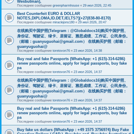
Wesbutman),
Последнее сообщение
greenpharmhouse
«
29 июл 2026, 22:45
Best Counterfeit EURO & DOLLAR
NOTES,DIPLOMA,ID.DET,IELTS?](+27(838-80-8170)
Последнее сообщение
miraclejons180
«
29 июл 2026, 20:47
在线购买中国护照(Telegram：@Globaldocs16)购买中国护照、
身份证、驾驶证、绿卡、居留证、雅思成绩、工作证、公民身份。
（邮箱：
guanyuguohai@gmail.com
） 在线购买护照（邮箱：
guanyuguohai@
Последнее сообщение
toretovon76
«
23 июл 2026, 14:38
Buy real and fake Passports (WhatsApp: +1 (615)-314-6286)
renew passports online, apply for legal passports, buy fake
pa
Последнее сообщение
toretovon76
«
23 июл 2026, 14:37
在线购买中国护照(Telegram：@Globaldocs16)购买中国护照、
身份证、驾驶证、绿卡、居留证、雅思成绩、工作证、公民身份。
（邮箱：
guanyuguohai@gmail.com
） 在线购买护照（邮箱：
guanyuguohai@
Последнее сообщение
toretovon76
«
23 июл 2026, 14:37
Buy real and fake Passports (WhatsApp: +1 (615)-314-6286)
renew passports online, apply for legal passports, buy fake
pa
Последнее сообщение
toretovon76
«
23 июл 2026, 14:37
Buy fake us dollars (WhatsApp : +49 1575 3756974) Buy Fake