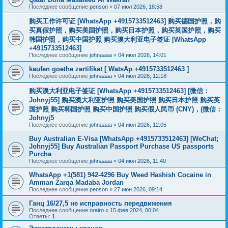
Последнее сообщение
penson
«
07 июл 2026, 18:58
购买工作许可证 [WhatsApp +4915733512463] 购买德国护照，购
买真假护照，购买美国护照，购买日本护照，购买英国护照，购买
韩国护照，购买中国护照 购买澳大利亚电子签证 [WhatsApp
+4915733512463]
Последнее сообщение
johnaaaa
«
04 июл 2026, 14:01
kaufen goethe zertifikat [ WatsAp +4915733512463 ]
Последнее сообщение
johnaaaa
«
04 июл 2026, 12:18
购买澳大利亚电子签证 [WhatsApp +4915733512463] [微信：
Johnyj55] 购买澳大利亚护照 购买美国护照 购买日本护照 购买英
国护照 购买韩国护照 购买中国护照 购买假人民币 (CNY)，(微信：
Johnyj5
Последнее сообщение
johnaaaa
«
04 июл 2026, 12:05
Buy Australian E-Visa [WhatsApp +4915733512463] [WeChat;
Johnyj55] Buy Australian Passport Purchase US passports
Purcha
Последнее сообщение
johnaaaa
«
04 июл 2026, 11:40
WhatsApp +1(581) 942-4296 Buy Weed Hashish Cocaine in
Amman Zarqa Madaba Jordan
Последнее сообщение
penson
«
27 июн 2026, 09:14
Ганц 16/27,5 не исправность передвижения
Последнее сообщение
orairo
«
15 фев 2024, 00:04
Ответы:
1