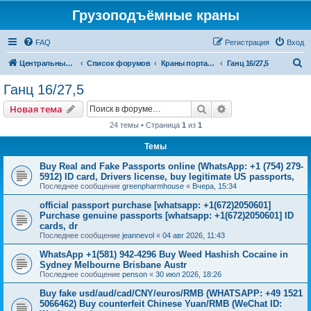
Грузоподъёмные краны
FAQ
Регистрация
Вход
П
Центральный сайт
Список форумов
Краны портальные
Ганц 16/27,5
о
Ганц 16/27,5
и
Поиск
Расширенный пои
Новая тема
с
24 темы • Страница
1
из
1
к
Темы
Buy Real and Fake Passports online (WhatsApp: +1 (754) 279-
5912) ID card, Drivers license, buy legitimate US passports,
Последнее сообщение
greenpharmhouse
«
Вчера, 15:34
official passport purchase [whatsapp: +1(672)2050601]
Purchase genuine passports [whatsapp: +1(672)2050601] ID
cards, dr
Последнее сообщение
jeannevol
«
04 авг 2026, 11:43
WhatsApp +1(581) 942-4296 Buy Weed Hashish Cocaine in
Sydney Melbourne Brisbane Austr
Последнее сообщение
penson
«
30 июл 2026, 18:26
Buy fake usd/aud/cad/CNY/euros/RMB (WHATSAPP: +49 1521
5066462) Buy counterfeit Chinese Yuan/RMB (WeChat ID: