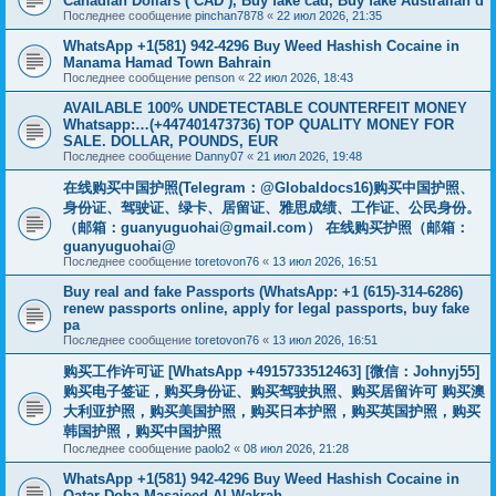
Canadian Dollars ( CAD ), Buy fake cad, Buy fake Australian d
Последнее сообщение
pinchan7878
«
22 июл 2026, 21:35
WhatsApp +1(581) 942-4296 Buy Weed Hashish Cocaine in
Manama Hamad Town Bahrain
Последнее сообщение
penson
«
22 июл 2026, 18:43
AVAILABLE 100% UNDETECTABLE COUNTERFEIT MONEY
Whatsapp:…(+447401473736) TOP QUALITY MONEY FOR
SALE. DOLLAR, POUNDS, EUR
Последнее сообщение
Danny07
«
21 июл 2026, 19:48
在线购买中国护照(Telegram：@Globaldocs16)购买中国护照、
身份证、驾驶证、绿卡、居留证、雅思成绩、工作证、公民身份。
（邮箱：
guanyuguohai@gmail.com
） 在线购买护照（邮箱：
guanyuguohai@
Последнее сообщение
toretovon76
«
13 июл 2026, 16:51
Buy real and fake Passports (WhatsApp: +1 (615)-314-6286)
renew passports online, apply for legal passports, buy fake
pa
Последнее сообщение
toretovon76
«
13 июл 2026, 16:51
购买工作许可证 [WhatsApp +4915733512463] [微信：Johnyj55]
购买电子签证，购买身份证、购买驾驶执照、购买居留许可 购买澳
大利亚护照，购买美国护照，购买日本护照，购买英国护照，购买
韩国护照，购买中国护照
Последнее сообщение
paolo2
«
08 июл 2026, 21:28
WhatsApp +1(581) 942-4296 Buy Weed Hashish Cocaine in
Qatar Doha Masaieed Al Wakrah