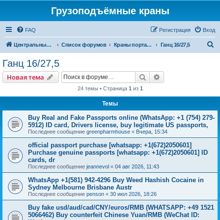
Грузоподъёмные краны
FAQ
Регистрация
Вход
П
Центральный сайт
Список форумов
Краны портальные
Ганц 16/27,5
о
Ганц 16/27,5
и
Поиск
Расширенный пои
Новая тема
с
24 темы • Страница
1
из
1
к
Темы
Buy Real and Fake Passports online (WhatsApp: +1 (754) 279-
5912) ID card, Drivers license, buy legitimate US passports,
Последнее сообщение
greenpharmhouse
«
Вчера, 15:34
official passport purchase [whatsapp: +1(672)2050601]
Purchase genuine passports [whatsapp: +1(672)2050601] ID
cards, dr
Последнее сообщение
jeannevol
«
04 авг 2026, 11:43
WhatsApp +1(581) 942-4296 Buy Weed Hashish Cocaine in
Sydney Melbourne Brisbane Austr
Последнее сообщение
penson
«
30 июл 2026, 18:26
Buy fake usd/aud/cad/CNY/euros/RMB (WHATSAPP: +49 1521
5066462) Buy counterfeit Chinese Yuan/RMB (WeChat ID: