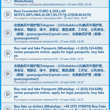
Wesbutman),
Последнее сообщение
greenpharmhouse
«
29 июл 2026, 22:45
Best Counterfeit EURO & DOLLAR
NOTES,DIPLOMA,ID.DET,IELTS?](+27(838-80-8170)
Последнее сообщение
miraclejons180
«
29 июл 2026, 20:47
在线购买中国护照(Telegram：@Globaldocs16)购买中国护照、
身份证、驾驶证、绿卡、居留证、雅思成绩、工作证、公民身份。
（邮箱：
guanyuguohai@gmail.com
） 在线购买护照（邮箱：
guanyuguohai@
Последнее сообщение
toretovon76
«
23 июл 2026, 14:38
Buy real and fake Passports (WhatsApp: +1 (615)-314-6286)
renew passports online, apply for legal passports, buy fake
pa
Последнее сообщение
toretovon76
«
23 июл 2026, 14:37
在线购买中国护照(Telegram：@Globaldocs16)购买中国护照、
身份证、驾驶证、绿卡、居留证、雅思成绩、工作证、公民身份。
（邮箱：
guanyuguohai@gmail.com
） 在线购买护照（邮箱：
guanyuguohai@
Последнее сообщение
toretovon76
«
23 июл 2026, 14:37
Buy real and fake Passports (WhatsApp: +1 (615)-314-6286)
renew passports online, apply for legal passports, buy fake
pa
Последнее сообщение
toretovon76
«
23 июл 2026, 14:37
Buy fake us dollars (WhatsApp : +49 1575 3756974) Buy Fake