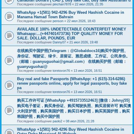
Canadian Dollars ( CAD ), Buy fake cad, Buy fake Australian d
Последнее сообщение
pinchan7878
«
22 июл 2026, 21:35
WhatsApp +1(581) 942-4296 Buy Weed Hashish Cocaine in
Manama Hamad Town Bahrain
Последнее сообщение
penson
«
22 июл 2026, 18:43
AVAILABLE 100% UNDETECTABLE COUNTERFEIT MONEY
Whatsapp:…(+447401473736) TOP QUALITY MONEY FOR
SALE. DOLLAR, POUNDS, EUR
Последнее сообщение
Danny07
«
21 июл 2026, 19:48
在线购买中国护照(Telegram：@Globaldocs16)购买中国护照、
身份证、驾驶证、绿卡、居留证、雅思成绩、工作证、公民身份。
（邮箱：
guanyuguohai@gmail.com
） 在线购买护照（邮箱：
guanyuguohai@
Последнее сообщение
toretovon76
«
13 июл 2026, 16:51
Buy real and fake Passports (WhatsApp: +1 (615)-314-6286)
renew passports online, apply for legal passports, buy fake
pa
Последнее сообщение
toretovon76
«
13 июл 2026, 16:51
购买工作许可证 [WhatsApp +4915733512463] [微信：Johnyj55]
购买电子签证，购买身份证、购买驾驶执照、购买居留许可 购买澳
大利亚护照，购买美国护照，购买日本护照，购买英国护照，购买
韩国护照，购买中国护照
Последнее сообщение
paolo2
«
08 июл 2026, 21:28
WhatsApp +1(581) 942-4296 Buy Weed Hashish Cocaine in
Qatar Doha Masaieed Al Wakrah