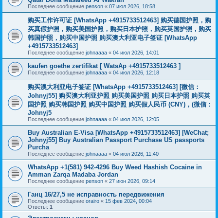
Последнее сообщение
penson
«
07 июл 2026, 18:58
购买工作许可证 [WhatsApp +4915733512463] 购买德国护照，购
买真假护照，购买美国护照，购买日本护照，购买英国护照，购买
韩国护照，购买中国护照 购买澳大利亚电子签证 [WhatsApp
+4915733512463]
Последнее сообщение
johnaaaa
«
04 июл 2026, 14:01
kaufen goethe zertifikat [ WatsAp +4915733512463 ]
Последнее сообщение
johnaaaa
«
04 июл 2026, 12:18
购买澳大利亚电子签证 [WhatsApp +4915733512463] [微信：
Johnyj55] 购买澳大利亚护照 购买美国护照 购买日本护照 购买英
国护照 购买韩国护照 购买中国护照 购买假人民币 (CNY)，(微信：
Johnyj5
Последнее сообщение
johnaaaa
«
04 июл 2026, 12:05
Buy Australian E-Visa [WhatsApp +4915733512463] [WeChat;
Johnyj55] Buy Australian Passport Purchase US passports
Purcha
Последнее сообщение
johnaaaa
«
04 июл 2026, 11:40
WhatsApp +1(581) 942-4296 Buy Weed Hashish Cocaine in
Amman Zarqa Madaba Jordan
Последнее сообщение
penson
«
27 июн 2026, 09:14
Ганц 16/27,5 не исправность передвижения
Последнее сообщение
orairo
«
15 фев 2024, 00:04
Ответы:
1