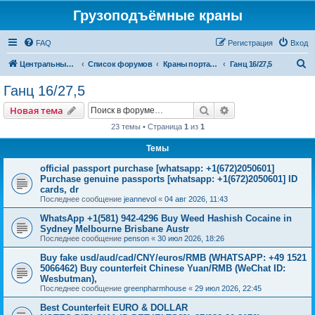
Грузоподъёмные краны
FAQ
Регистрация
Вход
П
Центральный сайт
Список форумов
Краны портальные
Ганц 16/27,5
о
Ганц 16/27,5
и
Поиск
Расширенный пои
Новая тема
с
23 темы • Страница
1
из
1
к
Темы
official passport purchase [whatsapp: +1(672)2050601]
Purchase genuine passports [whatsapp: +1(672)2050601] ID
cards, dr
Последнее сообщение
jeannevol
«
04 авг 2026, 11:43
WhatsApp +1(581) 942-4296 Buy Weed Hashish Cocaine in
Sydney Melbourne Brisbane Austr
Последнее сообщение
penson
«
30 июл 2026, 18:26
Buy fake usd/aud/cad/CNY/euros/RMB (WHATSAPP: +49 1521
5066462) Buy counterfeit Chinese Yuan/RMB (WeChat ID:
Wesbutman),
Последнее сообщение
greenpharmhouse
«
29 июл 2026, 22:45
Best Counterfeit EURO & DOLLAR