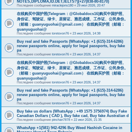
NOTES,DIPLOMA,ID.DET,IELTS?](+27(838-80-8170)
Последнее сообщение
miraclejons180
«
29 июл 2026, 20:47
在线购买中国护照(Telegram：@Globaldocs16)购买中国护照、
身份证、驾驶证、绿卡、居留证、雅思成绩、工作证、公民身份。
（邮箱：
guanyuguohai@gmail.com
） 在线购买护照（邮箱：
guanyuguohai@
Последнее сообщение
toretovon76
«
23 июл 2026, 14:38
Buy real and fake Passports (WhatsApp: +1 (615)-314-6286)
renew passports online, apply for legal passports, buy fake
pa
Последнее сообщение
toretovon76
«
23 июл 2026, 14:37
在线购买中国护照(Telegram：@Globaldocs16)购买中国护照、
身份证、驾驶证、绿卡、居留证、雅思成绩、工作证、公民身份。
（邮箱：
guanyuguohai@gmail.com
） 在线购买护照（邮箱：
guanyuguohai@
Последнее сообщение
toretovon76
«
23 июл 2026, 14:37
Buy real and fake Passports (WhatsApp: +1 (615)-314-6286)
renew passports online, apply for legal passports, buy fake
pa
Последнее сообщение
toretovon76
«
23 июл 2026, 14:37
Buy fake us dollars (WhatsApp : +49 1575 3756974) Buy Fake
Canadian Dollars ( CAD ), Buy fake cad, Buy fake Australian d
Последнее сообщение
pinchan7878
«
22 июл 2026, 21:35
WhatsApp +1(581) 942-4296 Buy Weed Hashish Cocaine in