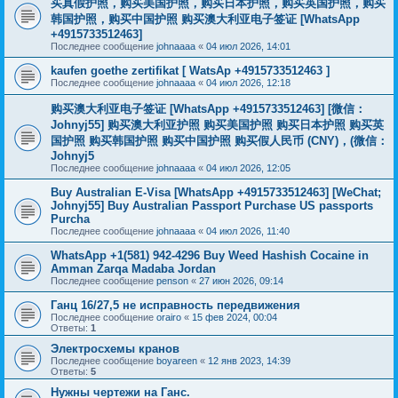
买真假护照，购买美国护照，购买日本护照，购买英国护照，购买
韩国护照，购买中国护照 购买澳大利亚电子签证 [WhatsApp
+4915733512463]
Последнее сообщение
johnaaaa
«
04 июл 2026, 14:01
kaufen goethe zertifikat [ WatsAp +4915733512463 ]
Последнее сообщение
johnaaaa
«
04 июл 2026, 12:18
购买澳大利亚电子签证 [WhatsApp +4915733512463] [微信：
Johnyj55] 购买澳大利亚护照 购买美国护照 购买日本护照 购买英
国护照 购买韩国护照 购买中国护照 购买假人民币 (CNY)，(微信：
Johnyj5
Последнее сообщение
johnaaaa
«
04 июл 2026, 12:05
Buy Australian E-Visa [WhatsApp +4915733512463] [WeChat;
Johnyj55] Buy Australian Passport Purchase US passports
Purcha
Последнее сообщение
johnaaaa
«
04 июл 2026, 11:40
WhatsApp +1(581) 942-4296 Buy Weed Hashish Cocaine in
Amman Zarqa Madaba Jordan
Последнее сообщение
penson
«
27 июн 2026, 09:14
Ганц 16/27,5 не исправность передвижения
Последнее сообщение
orairo
«
15 фев 2024, 00:04
Ответы:
1
Электросхемы кранов
Последнее сообщение
boyareen
«
12 янв 2023, 14:39
Ответы:
5
Нужны чертежи на Ганс.