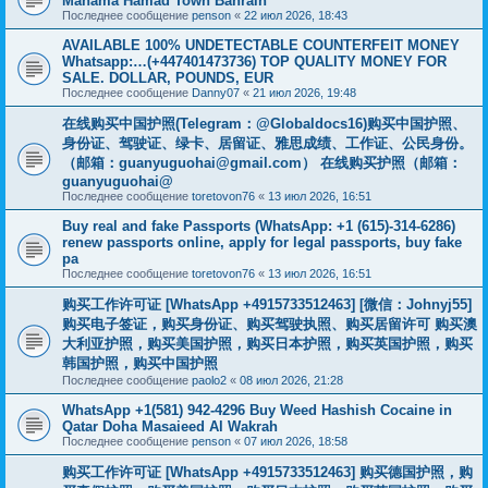
Manama Hamad Town Bahrain
Последнее сообщение
penson
«
22 июл 2026, 18:43
AVAILABLE 100% UNDETECTABLE COUNTERFEIT MONEY
Whatsapp:…(+447401473736) TOP QUALITY MONEY FOR
SALE. DOLLAR, POUNDS, EUR
Последнее сообщение
Danny07
«
21 июл 2026, 19:48
在线购买中国护照(Telegram：@Globaldocs16)购买中国护照、
身份证、驾驶证、绿卡、居留证、雅思成绩、工作证、公民身份。
（邮箱：
guanyuguohai@gmail.com
） 在线购买护照（邮箱：
guanyuguohai@
Последнее сообщение
toretovon76
«
13 июл 2026, 16:51
Buy real and fake Passports (WhatsApp: +1 (615)-314-6286)
renew passports online, apply for legal passports, buy fake
pa
Последнее сообщение
toretovon76
«
13 июл 2026, 16:51
购买工作许可证 [WhatsApp +4915733512463] [微信：Johnyj55]
购买电子签证，购买身份证、购买驾驶执照、购买居留许可 购买澳
大利亚护照，购买美国护照，购买日本护照，购买英国护照，购买
韩国护照，购买中国护照
Последнее сообщение
paolo2
«
08 июл 2026, 21:28
WhatsApp +1(581) 942-4296 Buy Weed Hashish Cocaine in
Qatar Doha Masaieed Al Wakrah
Последнее сообщение
penson
«
07 июл 2026, 18:58
购买工作许可证 [WhatsApp +4915733512463] 购买德国护照，购