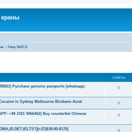
 краны
ые
Ганц 16/27,5
ширенный поиск
ОТВЕТЫ
2050601] Purchase genuine passports [whatsapp:
0
Cocaine in Sydney Melbourne Brisbane Austr
0
P: +49 1521 5066462) Buy counterfeit Chinese
0
MA,ID.DET,IELTS?](+27(838-80-8170)
0