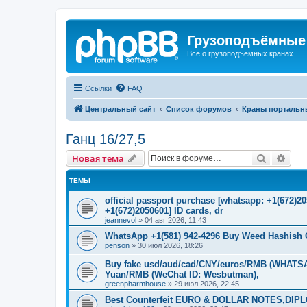
Грузоподъёмные
Всё о грузоподъёмных кранах
Ссылки
FAQ
Центральный сайт
Список форумов
Краны портальн
Ганц 16/27,5
Поиск
Рас
Новая тема
ТЕМЫ
official passport purchase [whatsapp: +1(672)
+1(672)2050601] ID cards, dr
jeannevol
»
04 авг 2026, 11:43
WhatsApp +1(581) 942-4296 Buy Weed Hashish 
penson
»
30 июл 2026, 18:26
Buy fake usd/aud/cad/CNY/euros/RMB (WHATSAP
Yuan/RMB (WeChat ID: Wesbutman),
greenpharmhouse
»
29 июл 2026, 22:45
Best Counterfeit EURO & DOLLAR NOTES,DIPLO