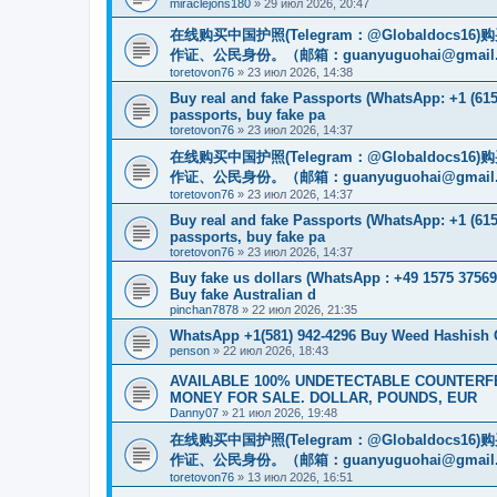
miraclejons180
»
29 июл 2026, 20:47
在线购买中国护照(Telegram：@Globaldo
作证、公民身份。（邮箱：
guanyuguohai@gmail
toretovon76
»
23 июл 2026, 14:38
Buy real and fake Passports (WhatsApp: +1 (615)
passports, buy fake pa
toretovon76
»
23 июл 2026, 14:37
在线购买中国护照(Telegram：@Globaldo
作证、公民身份。（邮箱：
guanyuguohai@gmail
toretovon76
»
23 июл 2026, 14:37
Buy real and fake Passports (WhatsApp: +1 (615)
passports, buy fake pa
toretovon76
»
23 июл 2026, 14:37
Buy fake us dollars (WhatsApp : +49 1575 37569
Buy fake Australian d
pinchan7878
»
22 июл 2026, 21:35
WhatsApp +1(581) 942-4296 Buy Weed Hashish
penson
»
22 июл 2026, 18:43
AVAILABLE 100% UNDETECTABLE COUNTERFEI
MONEY FOR SALE. DOLLAR, POUNDS, EUR
Danny07
»
21 июл 2026, 19:48
在线购买中国护照(Telegram：@Globaldo
作证、公民身份。（邮箱：
guanyuguohai@gmail
toretovon76
»
13 июл 2026, 16:51