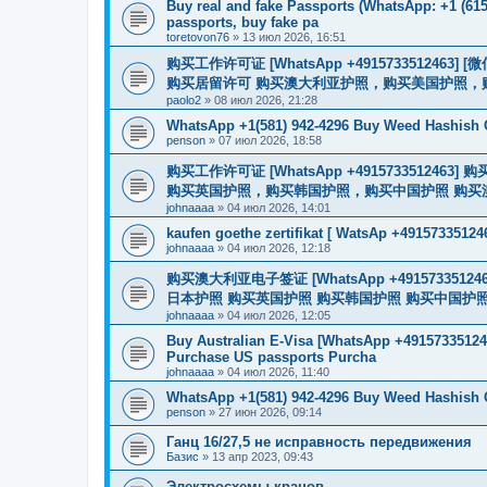
Buy real and fake Passports (WhatsApp: +1 (615)
passports, buy fake pa
toretovon76
»
13 июл 2026, 16:51
购买工作许可证 [WhatsApp +491573351246
购买居留许可 购买澳大利亚护照，购买美国护照，
paolo2
»
08 июл 2026, 21:28
WhatsApp +1(581) 942-4296 Buy Weed Hashish 
penson
»
07 июл 2026, 18:58
购买工作许可证 [WhatsApp +491573351
购买英国护照，购买韩国护照，购买中国护照 购买澳大利亚电子
johnaaaa
»
04 июл 2026, 14:01
kaufen goethe zertifikat [ WatsAp +49157335124
johnaaaa
»
04 июл 2026, 12:18
购买澳大利亚电子签证 [WhatsApp +4915733512
日本护照 购买英国护照 购买韩国护照 购买中国护照 购买
johnaaaa
»
04 июл 2026, 12:05
Buy Australian E-Visa [WhatsApp +491573351246
Purchase US passports Purcha
johnaaaa
»
04 июл 2026, 11:40
WhatsApp +1(581) 942-4296 Buy Weed Hashish
penson
»
27 июн 2026, 09:14
Ганц 16/27,5 не исправность передвижения
Базис
»
13 апр 2023, 09:43
Электросхемы кранов