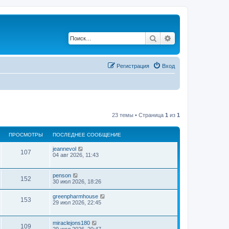
Поиск
Расширенный по
Регистрация
Вход
23 темы • Страница
1
из
1
ПРОСМОТРЫ
ПОСЛЕДНЕЕ СООБЩЕНИЕ
jeannevol
107
04 авг 2026, 11:43
penson
152
30 июл 2026, 18:26
greenpharmhouse
153
29 июл 2026, 22:45
miraclejons180
109
29 июл 2026, 20:47