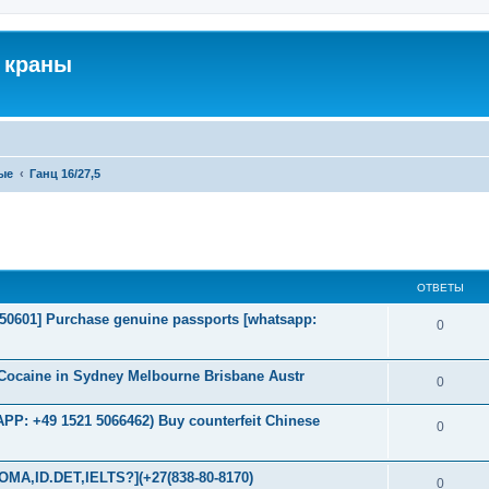
 краны
ые
Ганц 16/27,5
ширенный поиск
ОТВЕТЫ
2050601] Purchase genuine passports [whatsapp:
0
Cocaine in Sydney Melbourne Brisbane Austr
0
P: +49 1521 5066462) Buy counterfeit Chinese
0
MA,ID.DET,IELTS?](+27(838-80-8170)
0