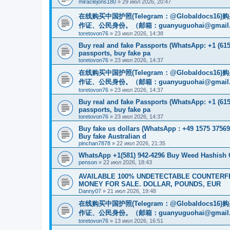
miraclejons180
»
29 июл 2026, 20:47
在线购买中国护照(Telegram：@Globaldo
作证、公民身份。（邮箱：
guanyuguohai@gmail
toretovon76
»
23 июл 2026, 14:38
Buy real and fake Passports (WhatsApp: +1 (615)
passports, buy fake pa
toretovon76
»
23 июл 2026, 14:37
在线购买中国护照(Telegram：@Globaldo
作证、公民身份。（邮箱：
guanyuguohai@gmail
toretovon76
»
23 июл 2026, 14:37
Buy real and fake Passports (WhatsApp: +1 (615)
passports, buy fake pa
toretovon76
»
23 июл 2026, 14:37
Buy fake us dollars (WhatsApp : +49 1575 37569
Buy fake Australian d
pinchan7878
»
22 июл 2026, 21:35
WhatsApp +1(581) 942-4296 Buy Weed Hashish
penson
»
22 июл 2026, 18:43
AVAILABLE 100% UNDETECTABLE COUNTERFEI
MONEY FOR SALE. DOLLAR, POUNDS, EUR
Danny07
»
21 июл 2026, 19:48
在线购买中国护照(Telegram：@Globaldo
作证、公民身份。（邮箱：
guanyuguohai@gmail
toretovon76
»
13 июл 2026, 16:51