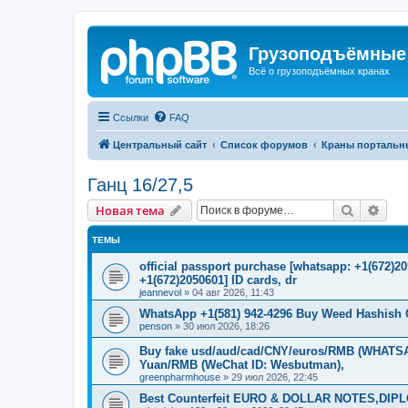
Грузоподъёмные
Всё о грузоподъёмных кранах
Ссылки
FAQ
Центральный сайт
Список форумов
Краны портальн
Ганц 16/27,5
Поиск
Рас
Новая тема
ТЕМЫ
official passport purchase [whatsapp: +1(672)
+1(672)2050601] ID cards, dr
jeannevol
»
04 авг 2026, 11:43
WhatsApp +1(581) 942-4296 Buy Weed Hashish 
penson
»
30 июл 2026, 18:26
Buy fake usd/aud/cad/CNY/euros/RMB (WHATSAP
Yuan/RMB (WeChat ID: Wesbutman),
greenpharmhouse
»
29 июл 2026, 22:45
Best Counterfeit EURO & DOLLAR NOTES,DIPLO