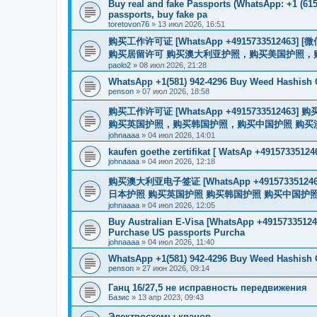
Buy real and fake Passports (WhatsApp: +1 (615)
passports, buy fake pa
toretovon76
»
13 июл 2026, 16:51
购买工作许可证 [WhatsApp +491573351246
购买居留许可 购买澳大利亚护照，购买美国护照，
paolo2
»
08 июл 2026, 21:28
WhatsApp +1(581) 942-4296 Buy Weed Hashish 
penson
»
07 июл 2026, 18:58
购买工作许可证 [WhatsApp +491573351
购买英国护照，购买韩国护照，购买中国护照 购买澳大利亚电子
johnaaaa
»
04 июл 2026, 14:01
kaufen goethe zertifikat [ WatsAp +49157335124
johnaaaa
»
04 июл 2026, 12:18
购买澳大利亚电子签证 [WhatsApp +4915733512
日本护照 购买英国护照 购买韩国护照 购买中国护照 购买
johnaaaa
»
04 июл 2026, 12:05
Buy Australian E-Visa [WhatsApp +491573351246
Purchase US passports Purcha
johnaaaa
»
04 июл 2026, 11:40
WhatsApp +1(581) 942-4296 Buy Weed Hashish
penson
»
27 июн 2026, 09:14
Ганц 16/27,5 не исправность передвижения
Базис
»
13 апр 2023, 09:43
Электросхемы кранов