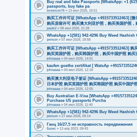
Buy real and fake Passports (WhatsApp: +1 (615)
passports, buy fake pa
toretovon76
»
13 июл 2026, 16:51
购买工作许可证 [WhatsApp +491573351246
购买居留许可 购买澳大利亚护照，购买美国护照，
paolo2
»
08 июл 2026, 21:28
WhatsApp +1(581) 942-4296 Buy Weed Hashish 
penson
»
07 июл 2026, 18:58
购买工作许可证 [WhatsApp +491573351
购买英国护照，购买韩国护照，购买中国护照 购买澳大利亚电子
johnaaaa
»
04 июл 2026, 14:01
kaufen goethe zertifikat [ WatsAp +49157335124
johnaaaa
»
04 июл 2026, 12:18
购买澳大利亚电子签证 [WhatsApp +4915733512
日本护照 购买英国护照 购买韩国护照 购买中国护照 购买
johnaaaa
»
04 июл 2026, 12:05
Buy Australian E-Visa [WhatsApp +491573351246
Purchase US passports Purcha
johnaaaa
»
04 июл 2026, 11:40
WhatsApp +1(581) 942-4296 Buy Weed Hashish
penson
»
27 июн 2026, 09:14
Ганц 16/27,5 не исправность передвижения
Базис
»
13 апр 2023, 09:43
Электросхемы кранов