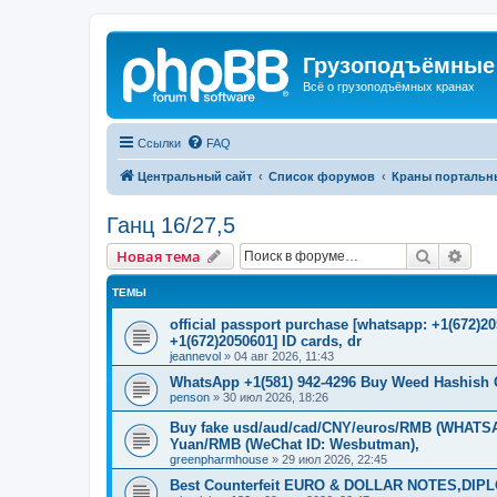
Грузоподъёмные
Всё о грузоподъёмных кранах
Ссылки
FAQ
Центральный сайт
Список форумов
Краны портальн
Ганц 16/27,5
Поиск
Рас
Новая тема
ТЕМЫ
official passport purchase [whatsapp: +1(672)
+1(672)2050601] ID cards, dr
jeannevol
»
04 авг 2026, 11:43
WhatsApp +1(581) 942-4296 Buy Weed Hashish 
penson
»
30 июл 2026, 18:26
Buy fake usd/aud/cad/CNY/euros/RMB (WHATSAP
Yuan/RMB (WeChat ID: Wesbutman),
greenpharmhouse
»
29 июл 2026, 22:45
Best Counterfeit EURO & DOLLAR NOTES,DIPLO