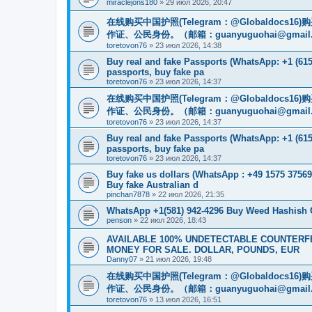
miraclejons180
»
29 июл 2026, 20:47
在线购买中国护照(Telegram：@Globaldo
作证、公民身份。（邮箱：
guanyuguohai@gmail
toretovon76
»
23 июл 2026, 14:38
Buy real and fake Passports (WhatsApp: +1 (615)
passports, buy fake pa
toretovon76
»
23 июл 2026, 14:37
在线购买中国护照(Telegram：@Globaldo
作证、公民身份。（邮箱：
guanyuguohai@gmail
toretovon76
»
23 июл 2026, 14:37
Buy real and fake Passports (WhatsApp: +1 (615)
passports, buy fake pa
toretovon76
»
23 июл 2026, 14:37
Buy fake us dollars (WhatsApp : +49 1575 37569
Buy fake Australian d
pinchan7878
»
22 июл 2026, 21:35
WhatsApp +1(581) 942-4296 Buy Weed Hashish
penson
»
22 июл 2026, 18:43
AVAILABLE 100% UNDETECTABLE COUNTERFEI
MONEY FOR SALE. DOLLAR, POUNDS, EUR
Danny07
»
21 июл 2026, 19:48
在线购买中国护照(Telegram：@Globaldo
作证、公民身份。（邮箱：
guanyuguohai@gmail
toretovon76
»
13 июл 2026, 16:51