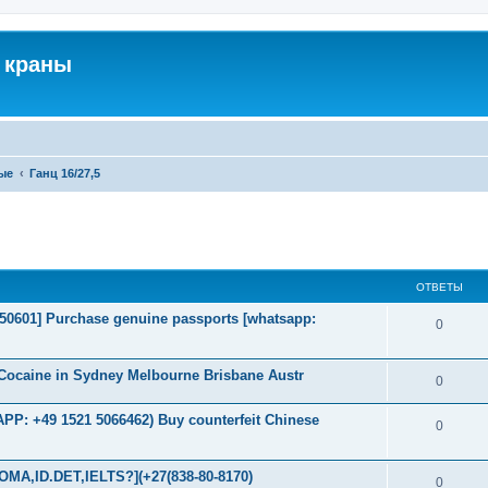
 краны
ые
Ганц 16/27,5
ширенный поиск
ОТВЕТЫ
2050601] Purchase genuine passports [whatsapp:
0
Cocaine in Sydney Melbourne Brisbane Austr
0
P: +49 1521 5066462) Buy counterfeit Chinese
0
MA,ID.DET,IELTS?](+27(838-80-8170)
0