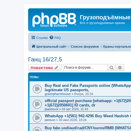
Грузоподъёмные
Всё о грузоподъёмных кранах
Ссылки
FAQ
Центральный сайт
Список форумов
Краны портальн
Ганц 16/27,5
Поиск
Рас
Новая тема
ТЕМЫ
Buy Real and Fake Passports online (WhatsApp: 
legitimate US passports,
greenpharmhouse
»
Вчера, 15:34
official passport purchase [whatsapp: +1(672)
+1(672)2050601] ID cards, dr
jeannevol
»
04 авг 2026, 11:43
WhatsApp +1(581) 942-4296 Buy Weed Hashish 
penson
»
30 июл 2026, 18:26
Buy fake usd/aud/cad/CNY/euros/RMB (WHATSAP