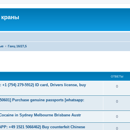
 краны
ые
Ганц 16/27,5
ширенный поиск
ОТВЕТЫ
+1 (754) 279-5912) ID card, Drivers license, buy
0
2050601] Purchase genuine passports [whatsapp:
0
Cocaine in Sydney Melbourne Brisbane Austr
0
P: +49 1521 5066462) Buy counterfeit Chinese
0