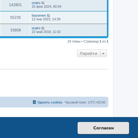
orairo
142801
15 фев 2024, 00:04
boyareen
55235
12 янв 2023, 14:39
orairo
33808
22 май 2018, 11:02
24 темы • Страница
1
из
1
Перейти
Удалить cookies
Часовой пояс:
UTC+03:00
Согласен