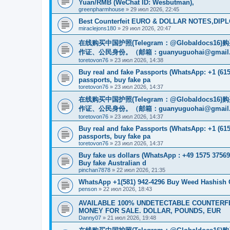
Yuan/RMB (WeChat ID: Wesbutman),
greenpharmhouse
»
29 июл 2026, 22:45
Best Counterfeit EURO & DOLLAR NOTES,DIPLO
miraclejons180
»
29 июл 2026, 20:47
在线购买中国护照(Telegram：@Globaldo
作证、公民身份。（邮箱：
guanyuguohai@gmail
toretovon76
»
23 июл 2026, 14:38
Buy real and fake Passports (WhatsApp: +1 (615)
passports, buy fake pa
toretovon76
»
23 июл 2026, 14:37
在线购买中国护照(Telegram：@Globaldo
作证、公民身份。（邮箱：
guanyuguohai@gmail
toretovon76
»
23 июл 2026, 14:37
Buy real and fake Passports (WhatsApp: +1 (615)
passports, buy fake pa
toretovon76
»
23 июл 2026, 14:37
Buy fake us dollars (WhatsApp : +49 1575 37569
Buy fake Australian d
pinchan7878
»
22 июл 2026, 21:35
WhatsApp +1(581) 942-4296 Buy Weed Hashish
penson
»
22 июл 2026, 18:43
AVAILABLE 100% UNDETECTABLE COUNTERFEI
MONEY FOR SALE. DOLLAR, POUNDS, EUR
Danny07
»
21 июл 2026, 19:48