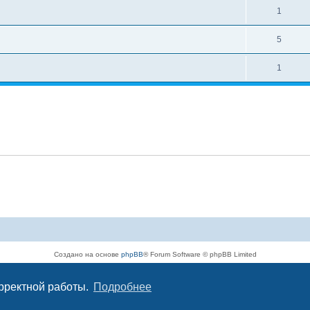
1
5
1
Создано на основе
phpBB
® Forum Software © phpBB Limited
Русская поддержка phpBB
Конфиденциальность
|
Правила
орректной работы.
Подробнее