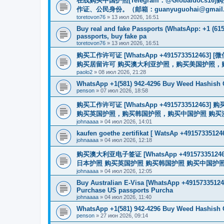
在线购买中国护照(Telegram：@Globaldo
作证、公民身份。（邮箱：
guanyuguohai@gmail
toretovon76
»
13 июл 2026, 16:51
Buy real and fake Passports (WhatsApp: +1 (615)
passports, buy fake pa
toretovon76
»
13 июл 2026, 16:51
购买工作许可证 [WhatsApp +491573351246
购买居留许可 购买澳大利亚护照，购买美国护照，
paolo2
»
08 июл 2026, 21:28
WhatsApp +1(581) 942-4296 Buy Weed Hashish 
penson
»
07 июл 2026, 18:58
购买工作许可证 [WhatsApp +491573351
购买英国护照，购买韩国护照，购买中国护照 购买澳大利亚电子
johnaaaa
»
04 июл 2026, 14:01
kaufen goethe zertifikat [ WatsAp +49157335124
johnaaaa
»
04 июл 2026, 12:18
购买澳大利亚电子签证 [WhatsApp +4915733512
日本护照 购买英国护照 购买韩国护照 购买中国护照 购买
johnaaaa
»
04 июл 2026, 12:05
Buy Australian E-Visa [WhatsApp +491573351246
Purchase US passports Purcha
johnaaaa
»
04 июл 2026, 11:40
WhatsApp +1(581) 942-4296 Buy Weed Hashish
penson
»
27 июн 2026, 09:14