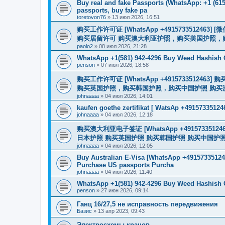
Buy real and fake Passports (WhatsApp: +1 (615)
passports, buy fake pa
toretovon76
»
13 июл 2026, 16:51
购买工作许可证 [WhatsApp +491573351246
购买居留许可 购买澳大利亚护照，购买美国护照，
paolo2
»
08 июл 2026, 21:28
WhatsApp +1(581) 942-4296 Buy Weed Hashish 
penson
»
07 июл 2026, 18:58
购买工作许可证 [WhatsApp +491573351
购买英国护照，购买韩国护照，购买中国护照 购买澳大利亚电子
johnaaaa
»
04 июл 2026, 14:01
kaufen goethe zertifikat [ WatsAp +49157335124
johnaaaa
»
04 июл 2026, 12:18
购买澳大利亚电子签证 [WhatsApp +4915733512
日本护照 购买英国护照 购买韩国护照 购买中国护照 购买
johnaaaa
»
04 июл 2026, 12:05
Buy Australian E-Visa [WhatsApp +491573351246
Purchase US passports Purcha
johnaaaa
»
04 июл 2026, 11:40
WhatsApp +1(581) 942-4296 Buy Weed Hashish
penson
»
27 июн 2026, 09:14
Ганц 16/27,5 не исправность передвижения
Базис
»
13 апр 2023, 09:43
Электросхемы кранов