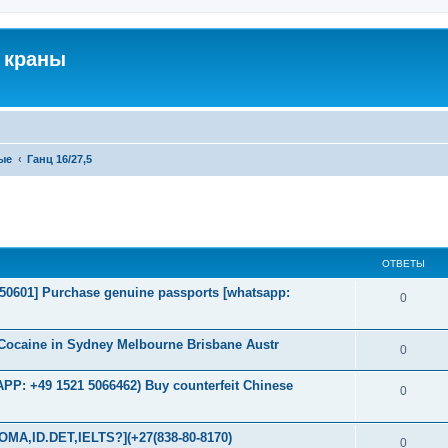
 краны
ые
Ганц 16/27,5
ширенный поиск
ОТВЕТЫ
2050601] Purchase genuine passports [whatsapp:
0
Cocaine in Sydney Melbourne Brisbane Austr
0
P: +49 1521 5066462) Buy counterfeit Chinese
0
MA,ID.DET,IELTS?](+27(838-80-8170)
0