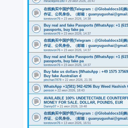
miraclejons180
»
29 июл 2026, 20:47
在线购买中国护照(Telegram：@Globaldo
作证、公民身份。（邮箱：
guanyuguohai@gmail
toretovon76
»
23 июл 2026, 14:38
Buy real and fake Passports (WhatsApp: +1 (615)
passports, buy fake pa
toretovon76
»
23 июл 2026, 14:37
在线购买中国护照(Telegram：@Globaldo
作证、公民身份。（邮箱：
guanyuguohai@gmail
toretovon76
»
23 июл 2026, 14:37
Buy real and fake Passports (WhatsApp: +1 (615)
passports, buy fake pa
toretovon76
»
23 июл 2026, 14:37
Buy fake us dollars (WhatsApp : +49 1575 37569
Buy fake Australian d
pinchan7878
»
22 июл 2026, 21:35
WhatsApp +1(581) 942-4296 Buy Weed Hashish
penson
»
22 июл 2026, 18:43
AVAILABLE 100% UNDETECTABLE COUNTERFEI
MONEY FOR SALE. DOLLAR, POUNDS, EUR
Danny07
»
21 июл 2026, 19:48
在线购买中国护照(Telegram：@Globaldo
作证、公民身份。（邮箱：
guanyuguohai@gmail
toretovon76
»
13 июл 2026, 16:51