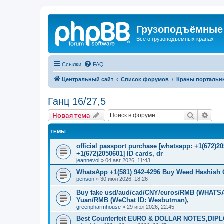
Грузоподъёмные
Всё о грузоподъёмных кранах
Ссылки
FAQ
Центральный сайт
Список форумов
Краны портальн
Ганц 16/27,5
Поиск
Рас
Новая тема
ТЕМЫ
official passport purchase [whatsapp: +1(672)
+1(672)2050601] ID cards, dr
jeannevol
»
04 авг 2026, 11:43
WhatsApp +1(581) 942-4296 Buy Weed Hashish 
penson
»
30 июл 2026, 18:26
Buy fake usd/aud/cad/CNY/euros/RMB (WHATSAP
Yuan/RMB (WeChat ID: Wesbutman),
greenpharmhouse
»
29 июл 2026, 22:45
Best Counterfeit EURO & DOLLAR NOTES,DIPLO