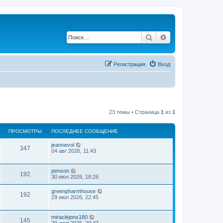
Поиск
Расширенный по
Регистрация
Вход
23 темы • Страница
1
из
1
ПРОСМОТРЫ
ПОСЛЕДНЕЕ СООБЩЕНИЕ
jeannevol
347
04 авг 2026, 11:43
penson
192
30 июл 2026, 18:26
greenpharmhouse
192
29 июл 2026, 22:45
miraclejons180
145
29 июл 2026, 20:47