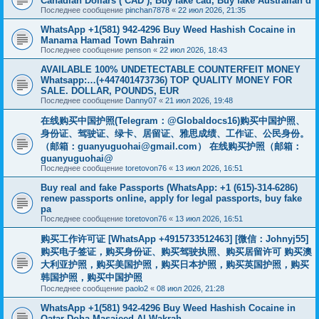
Canadian Dollars ( CAD ), Buy fake cad, Buy fake Australian d
Последнее сообщение
pinchan7878
«
22 июл 2026, 21:35
WhatsApp +1(581) 942-4296 Buy Weed Hashish Cocaine in
Manama Hamad Town Bahrain
Последнее сообщение
penson
«
22 июл 2026, 18:43
AVAILABLE 100% UNDETECTABLE COUNTERFEIT MONEY
Whatsapp:…(+447401473736) TOP QUALITY MONEY FOR
SALE. DOLLAR, POUNDS, EUR
Последнее сообщение
Danny07
«
21 июл 2026, 19:48
在线购买中国护照(Telegram：@Globaldocs16)购买中国护照、
身份证、驾驶证、绿卡、居留证、雅思成绩、工作证、公民身份。
（邮箱：
guanyuguohai@gmail.com
） 在线购买护照（邮箱：
guanyuguohai@
Последнее сообщение
toretovon76
«
13 июл 2026, 16:51
Buy real and fake Passports (WhatsApp: +1 (615)-314-6286)
renew passports online, apply for legal passports, buy fake
pa
Последнее сообщение
toretovon76
«
13 июл 2026, 16:51
购买工作许可证 [WhatsApp +4915733512463] [微信：Johnyj55]
购买电子签证，购买身份证、购买驾驶执照、购买居留许可 购买澳
大利亚护照，购买美国护照，购买日本护照，购买英国护照，购买
韩国护照，购买中国护照
Последнее сообщение
paolo2
«
08 июл 2026, 21:28
WhatsApp +1(581) 942-4296 Buy Weed Hashish Cocaine in
Qatar Doha Masaieed Al Wakrah