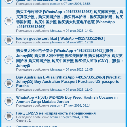
Последнее сообщение
penson
«
07 июл 2026, 18:58
购买工作许可证 [WhatsApp +4915733512463] 购买德国护照，购
买真假护照，购买美国护照，购买日本护照，购买英国护照，购买
韩国护照，购买中国护照 购买澳大利亚电子签证 [WhatsApp
+4915733512463]
Последнее сообщение
johnaaaa
«
04 июл 2026, 14:01
kaufen goethe zertifikat [ WatsAp +4915733512463 ]
Последнее сообщение
johnaaaa
«
04 июл 2026, 12:18
购买澳大利亚电子签证 [WhatsApp +4915733512463] [微信：
Johnyj55] 购买澳大利亚护照 购买美国护照 购买日本护照 购买英
国护照 购买韩国护照 购买中国护照 购买假人民币 (CNY)，(微信：
Johnyj5
Последнее сообщение
johnaaaa
«
04 июл 2026, 12:05
Buy Australian E-Visa [WhatsApp +4915733512463] [WeChat;
Johnyj55] Buy Australian Passport Purchase US passports
Purcha
Последнее сообщение
johnaaaa
«
04 июл 2026, 11:40
WhatsApp +1(581) 942-4296 Buy Weed Hashish Cocaine in
Amman Zarqa Madaba Jordan
Последнее сообщение
penson
«
27 июн 2026, 09:14
Ганц 16/27,5 не исправность передвижения
Последнее сообщение
orairo
«
15 фев 2024, 00:04
Ответы:
1