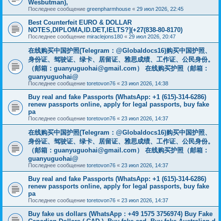
Wesbutman),
Последнее сообщение
greenpharmhouse
«
29 июл 2026, 22:45
Best Counterfeit EURO & DOLLAR
NOTES,DIPLOMA,ID.DET,IELTS?](+27(838-80-8170)
Последнее сообщение
miraclejons180
«
29 июл 2026, 20:47
在线购买中国护照(Telegram：@Globaldocs16)购买中国护照、
身份证、驾驶证、绿卡、居留证、雅思成绩、工作证、公民身份。
（邮箱：
guanyuguohai@gmail.com
） 在线购买护照（邮箱：
guanyuguohai@
Последнее сообщение
toretovon76
«
23 июл 2026, 14:38
Buy real and fake Passports (WhatsApp: +1 (615)-314-6286)
renew passports online, apply for legal passports, buy fake
pa
Последнее сообщение
toretovon76
«
23 июл 2026, 14:37
在线购买中国护照(Telegram：@Globaldocs16)购买中国护照、
身份证、驾驶证、绿卡、居留证、雅思成绩、工作证、公民身份。
（邮箱：
guanyuguohai@gmail.com
） 在线购买护照（邮箱：
guanyuguohai@
Последнее сообщение
toretovon76
«
23 июл 2026, 14:37
Buy real and fake Passports (WhatsApp: +1 (615)-314-6286)
renew passports online, apply for legal passports, buy fake
pa
Последнее сообщение
toretovon76
«
23 июл 2026, 14:37
Buy fake us dollars (WhatsApp : +49 1575 3756974) Buy Fake