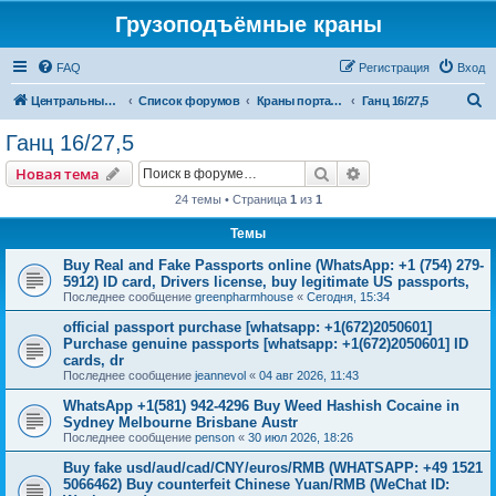
Грузоподъёмные краны
FAQ
Регистрация
Вход
П
Центральный сайт
Список форумов
Краны портальные
Ганц 16/27,5
о
Ганц 16/27,5
и
Поиск
Расширенный пои
Новая тема
с
24 темы • Страница
1
из
1
к
Темы
Buy Real and Fake Passports online (WhatsApp: +1 (754) 279-
5912) ID card, Drivers license, buy legitimate US passports,
Последнее сообщение
greenpharmhouse
«
Сегодня, 15:34
official passport purchase [whatsapp: +1(672)2050601]
Purchase genuine passports [whatsapp: +1(672)2050601] ID
cards, dr
Последнее сообщение
jeannevol
«
04 авг 2026, 11:43
WhatsApp +1(581) 942-4296 Buy Weed Hashish Cocaine in
Sydney Melbourne Brisbane Austr
Последнее сообщение
penson
«
30 июл 2026, 18:26
Buy fake usd/aud/cad/CNY/euros/RMB (WHATSAPP: +49 1521
5066462) Buy counterfeit Chinese Yuan/RMB (WeChat ID: