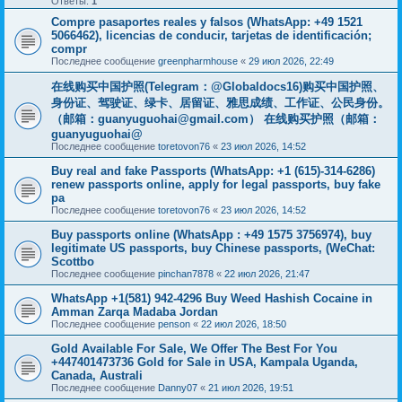
Ответы:
1
Compre pasaportes reales y falsos (WhatsApp: +49 1521
5066462), licencias de conducir, tarjetas de identificación;
compr
Последнее сообщение
greenpharmhouse
«
29 июл 2026, 22:49
在线购买中国护照(Telegram：@Globaldocs16)购买中国护照、
身份证、驾驶证、绿卡、居留证、雅思成绩、工作证、公民身份。
（邮箱：
guanyuguohai@gmail.com
） 在线购买护照（邮箱：
guanyuguohai@
Последнее сообщение
toretovon76
«
23 июл 2026, 14:52
Buy real and fake Passports (WhatsApp: +1 (615)-314-6286)
renew passports online, apply for legal passports, buy fake
pa
Последнее сообщение
toretovon76
«
23 июл 2026, 14:52
Buy passports online (WhatsApp : +49 1575 3756974), buy
legitimate US passports, buy Chinese passports, (WeChat:
Scottbo
Последнее сообщение
pinchan7878
«
22 июл 2026, 21:47
WhatsApp +1(581) 942-4296 Buy Weed Hashish Cocaine in
Amman Zarqa Madaba Jordan
Последнее сообщение
penson
«
22 июл 2026, 18:50
Gold Available For Sale, We Offer The Best For You
+447401473736 Gold for Sale in USA, Kampala Uganda,
Canada, Australi
Последнее сообщение
Danny07
«
21 июл 2026, 19:51