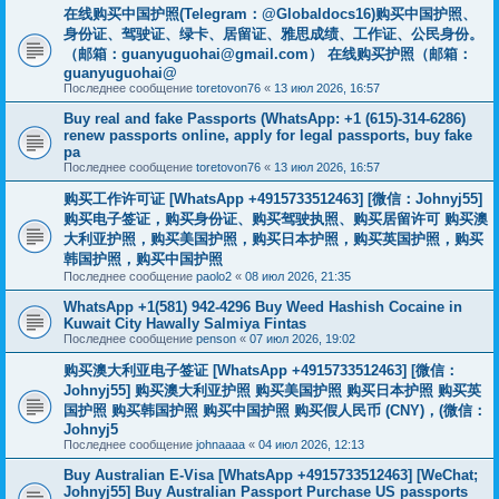
在线购买中国护照(Telegram：@Globaldocs16)购买中国护照、
身份证、驾驶证、绿卡、居留证、雅思成绩、工作证、公民身份。
（邮箱：
guanyuguohai@gmail.com
） 在线购买护照（邮箱：
guanyuguohai@
Последнее сообщение
toretovon76
«
13 июл 2026, 16:57
Buy real and fake Passports (WhatsApp: +1 (615)-314-6286)
renew passports online, apply for legal passports, buy fake
pa
Последнее сообщение
toretovon76
«
13 июл 2026, 16:57
购买工作许可证 [WhatsApp +4915733512463] [微信：Johnyj55]
购买电子签证，购买身份证、购买驾驶执照、购买居留许可 购买澳
大利亚护照，购买美国护照，购买日本护照，购买英国护照，购买
韩国护照，购买中国护照
Последнее сообщение
paolo2
«
08 июл 2026, 21:35
WhatsApp +1(581) 942-4296 Buy Weed Hashish Cocaine in
Kuwait City Hawally Salmiya Fintas
Последнее сообщение
penson
«
07 июл 2026, 19:02
购买澳大利亚电子签证 [WhatsApp +4915733512463] [微信：
Johnyj55] 购买澳大利亚护照 购买美国护照 购买日本护照 购买英
国护照 购买韩国护照 购买中国护照 购买假人民币 (CNY)，(微信：
Johnyj5
Последнее сообщение
johnaaaa
«
04 июл 2026, 12:13
Buy Australian E-Visa [WhatsApp +4915733512463] [WeChat;
Johnyj55] Buy Australian Passport Purchase US passports