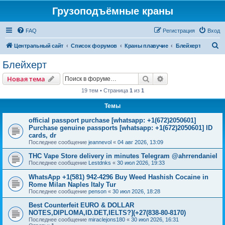
Грузоподъёмные краны
FAQ
Регистрация
Вход
П
Центральный сайт
Список форумов
Краны плавучие
Блейхерт
о
Блейхерт
и
Поиск
Расширенный пои
Новая тема
с
19 тем • Страница
1
из
1
к
Темы
official passport purchase [whatsapp: +1(672)2050601]
Purchase genuine passports [whatsapp: +1(672)2050601] ID
cards, dr
Последнее сообщение
jeannevol
«
04 авг 2026, 13:09
THC Vape Store delivery in minutes Telegram @ahrrendaniel
Последнее сообщение
Lestdnks
«
30 июл 2026, 19:33
WhatsApp +1(581) 942-4296 Buy Weed Hashish Cocaine in
Rome Milan Naples Italy Tur
Последнее сообщение
penson
«
30 июл 2026, 18:28
Best Counterfeit EURO & DOLLAR
NOTES,DIPLOMA,ID.DET,IELTS?](+27(838-80-8170)
Последнее сообщение
miraclejons180
«
30 июл 2026, 16:31