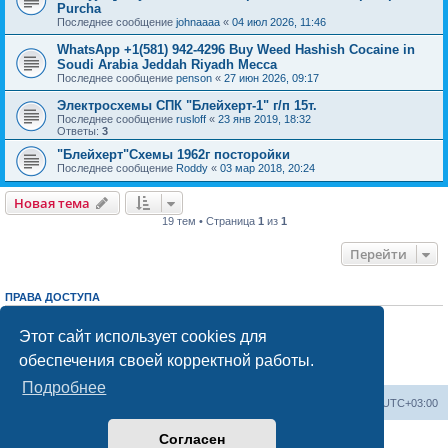
Purcha
Последнее сообщение
johnaaaa
«
04 июл 2026, 11:46
WhatsApp +1(581) 942-4296 Buy Weed Hashish Cocaine in
Soudi Arabia Jeddah Riyadh Mecca
Последнее сообщение
penson
«
27 июн 2026, 09:17
Электросхемы СПК "Блейхерт-1" г/п 15т.
Последнее сообщение
rusloff
«
23 янв 2019, 18:32
Ответы:
3
"Блейхерт"Схемы 1962г посторойки
Последнее сообщение
Roddy
«
03 мар 2018, 20:24
Новая тема
19 тем • Страница
1
из
1
Перейти
ПРАВА ДОСТУПА
Вы
не можете
начинать темы
Вы
не можете
отвечать на сообщения
Этот сайт использует cookies для
Вы
не можете
редактировать свои сообщения
обеспечения своей корректной работы.
Вы
не можете
удалять свои сообщения
Вы
не можете
добавлять вложения
Подробнее
Центральный сайт
Список форумов
Часовой пояс:
UTC+03:00
Согласен
Создано на основе
phpBB
® Forum Software © phpBB Limited