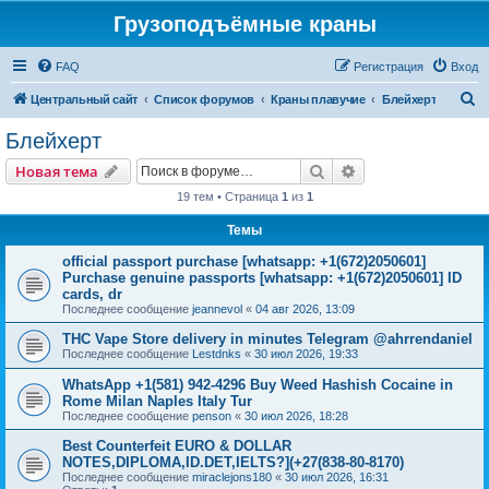
Грузоподъёмные краны
FAQ
Регистрация
Вход
П
Центральный сайт
Список форумов
Краны плавучие
Блейхерт
о
Блейхерт
и
Поиск
Расширенный пои
Новая тема
с
19 тем • Страница
1
из
1
к
Темы
official passport purchase [whatsapp: +1(672)2050601]
Purchase genuine passports [whatsapp: +1(672)2050601] ID
cards, dr
Последнее сообщение
jeannevol
«
04 авг 2026, 13:09
THC Vape Store delivery in minutes Telegram @ahrrendaniel
Последнее сообщение
Lestdnks
«
30 июл 2026, 19:33
WhatsApp +1(581) 942-4296 Buy Weed Hashish Cocaine in
Rome Milan Naples Italy Tur
Последнее сообщение
penson
«
30 июл 2026, 18:28
Best Counterfeit EURO & DOLLAR
NOTES,DIPLOMA,ID.DET,IELTS?](+27(838-80-8170)
Последнее сообщение
miraclejons180
«
30 июл 2026, 16:31