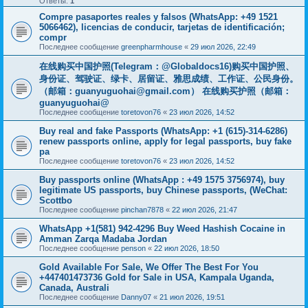
Ответы:
1
Compre pasaportes reales y falsos (WhatsApp: +49 1521
5066462), licencias de conducir, tarjetas de identificación;
compr
Последнее сообщение
greenpharmhouse
«
29 июл 2026, 22:49
在线购买中国护照(Telegram：@Globaldocs16)购买中国护照、
身份证、驾驶证、绿卡、居留证、雅思成绩、工作证、公民身份。
（邮箱：
guanyuguohai@gmail.com
） 在线购买护照（邮箱：
guanyuguohai@
Последнее сообщение
toretovon76
«
23 июл 2026, 14:52
Buy real and fake Passports (WhatsApp: +1 (615)-314-6286)
renew passports online, apply for legal passports, buy fake
pa
Последнее сообщение
toretovon76
«
23 июл 2026, 14:52
Buy passports online (WhatsApp : +49 1575 3756974), buy
legitimate US passports, buy Chinese passports, (WeChat:
Scottbo
Последнее сообщение
pinchan7878
«
22 июл 2026, 21:47
WhatsApp +1(581) 942-4296 Buy Weed Hashish Cocaine in
Amman Zarqa Madaba Jordan
Последнее сообщение
penson
«
22 июл 2026, 18:50
Gold Available For Sale, We Offer The Best For You
+447401473736 Gold for Sale in USA, Kampala Uganda,
Canada, Australi
Последнее сообщение
Danny07
«
21 июл 2026, 19:51