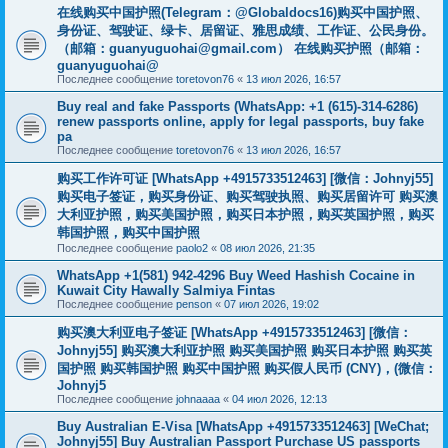
在线购买中国护照(Telegram：@Globaldocs16)购买中国护照、
身份证、驾驶证、绿卡、居留证、雅思成绩、工作证、公民身份。
（邮箱：
guanyuguohai@gmail.com
） 在线购买护照（邮箱：
guanyuguohai@
Последнее сообщение
toretovon76
«
13 июл 2026, 16:57
Buy real and fake Passports (WhatsApp: +1 (615)-314-6286)
renew passports online, apply for legal passports, buy fake
pa
Последнее сообщение
toretovon76
«
13 июл 2026, 16:57
购买工作许可证 [WhatsApp +4915733512463] [微信：Johnyj55]
购买电子签证，购买身份证、购买驾驶执照、购买居留许可 购买澳
大利亚护照，购买美国护照，购买日本护照，购买英国护照，购买
韩国护照，购买中国护照
Последнее сообщение
paolo2
«
08 июл 2026, 21:35
WhatsApp +1(581) 942-4296 Buy Weed Hashish Cocaine in
Kuwait City Hawally Salmiya Fintas
Последнее сообщение
penson
«
07 июл 2026, 19:02
购买澳大利亚电子签证 [WhatsApp +4915733512463] [微信：
Johnyj55] 购买澳大利亚护照 购买美国护照 购买日本护照 购买英
国护照 购买韩国护照 购买中国护照 购买假人民币 (CNY)，(微信：
Johnyj5
Последнее сообщение
johnaaaa
«
04 июл 2026, 12:13
Buy Australian E-Visa [WhatsApp +4915733512463] [WeChat;
Johnyj55] Buy Australian Passport Purchase US passports