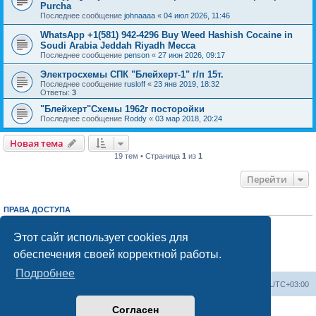
Purcha
Последнее сообщение
johnaaaa
«
04 июл 2026, 11:46
WhatsApp +1(581) 942-4296 Buy Weed Hashish Cocaine in
Soudi Arabia Jeddah Riyadh Mecca
Последнее сообщение
penson
«
27 июн 2026, 09:17
Электросхемы СПК "Блейхерт-1" г/п 15т.
Последнее сообщение
rusloff
«
23 янв 2019, 18:32
Ответы:
3
"Блейхерт"Схемы 1962г посторойки
Последнее сообщение
Roddy
«
03 мар 2018, 20:24
Новая тема
19 тем • Страница
1
из
1
Перейти
ПРАВА ДОСТУПА
Вы
не можете
начинать темы
Вы
не можете
отвечать на сообщения
Этот сайт использует cookies для
Вы
не можете
редактировать свои сообщения
обеспечения своей корректной работы.
Вы
не можете
удалять свои сообщения
Вы
не можете
добавлять вложения
Подробнее
Центральный сайт
Список форумов
Часовой пояс:
UTC+03:00
Согласен
Создано на основе
phpBB
® Forum Software © phpBB Limited