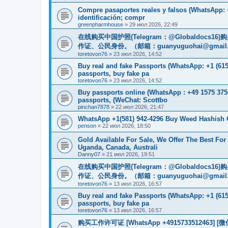
Compre pasaportes reales y falsos (WhatsApp: +
identificación; compr
greenpharmhouse
»
29 июл 2026, 22:49
在线购买中国护照(Telegram：@Globaldo
作证、公民身份。（邮箱：
guanyuguohai@gmail
toretovon76
»
23 июл 2026, 14:52
Buy real and fake Passports (WhatsApp: +1 (615)
passports, buy fake pa
toretovon76
»
23 июл 2026, 14:52
Buy passports online (WhatsApp : +49 1575 375
passports, (WeChat: Scottbo
pinchan7878
»
22 июл 2026, 21:47
WhatsApp +1(581) 942-4296 Buy Weed Hashish
penson
»
22 июл 2026, 18:50
Gold Available For Sale, We Offer The Best Fo
Uganda, Canada, Australi
Danny07
»
21 июл 2026, 19:51
在线购买中国护照(Telegram：@Globaldo
作证、公民身份。（邮箱：
guanyuguohai@gmail
toretovon76
»
13 июл 2026, 16:57
Buy real and fake Passports (WhatsApp: +1 (615)
passports, buy fake pa
toretovon76
»
13 июл 2026, 16:57
购买工作许可证 [WhatsApp +491573351246