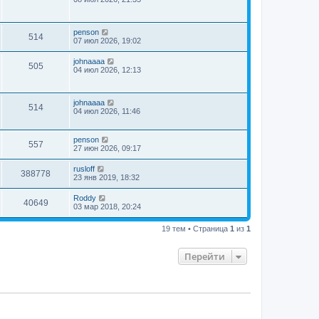
penson
514
07 июл 2026, 19:02
johnaaaa
505
04 июл 2026, 12:13
johnaaaa
514
04 июл 2026, 11:46
penson
557
27 июн 2026, 09:17
rusloff
388778
23 янв 2019, 18:32
Roddy
40649
03 мар 2018, 20:24
19 тем • Страница
1
из
1
Перейти