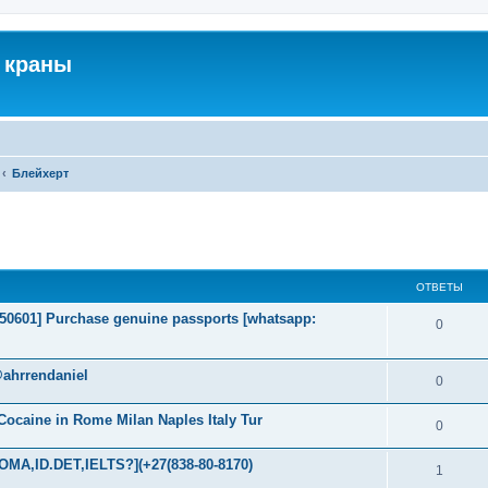
 краны
Блейхерт
ширенный поиск
ОТВЕТЫ
2050601] Purchase genuine passports [whatsapp:
0
@ahrrendaniel
0
ocaine in Rome Milan Naples Italy Tur
0
MA,ID.DET,IELTS?](+27(838-80-8170)
1