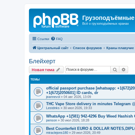
Грузоподъёмные
Всё о грузоподъёмных кранах
Ссылки
FAQ
Центральный сайт
Список форумов
Краны плавучие
Блейхерт
Поиск
Рас
Новая тема
ТЕМЫ
official passport purchase [whatsapp: +1(672)
+1(672)2050601] ID cards, dr
jeannevol
»
04 авг 2026, 13:09
THC Vape Store delivery in minutes Telegram 
Lestdnks
»
30 июл 2026, 19:33
WhatsApp +1(581) 942-4296 Buy Weed Hashish C
penson
»
30 июл 2026, 18:28
Best Counterfeit EURO & DOLLAR NOTES,DIPLO
miraclejons180
»
29 июл 2026, 20:49