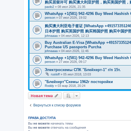
购买居留许可 购买澳大利亚护照，购买美国护照，
paolo2
»
08 июл 2026, 21:35
WhatsApp +1(581) 942-4296 Buy Weed Hashish C
penson
»
07 июл 2026, 19:02
购买澳大利亚电子签证 [WhatsApp +4915733512
日本护照 购买英国护照 购买韩国护照 购买中国护照 购买
johnaaaa
»
04 июл 2026, 12:13
Buy Australian E-Visa [WhatsApp +491573351246
Purchase US passports Purcha
johnaaaa
»
04 июл 2026, 11:46
WhatsApp +1(581) 942-4296 Buy Weed Hashish 
penson
»
27 июн 2026, 09:17
Электросхемы СПК "Блейхерт-1" г/п 15т.
rusloff
»
05 июл 2018, 13:03
"Блейхерт"Схемы 1962г посторойки
Roddy
»
03 мар 2018, 20:24
Новая тема
Вернуться к списку форумов
ПРАВА ДОСТУПА
Вы
не можете
начинать темы
Вы
не можете
отвечать на сообщения