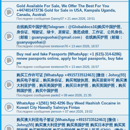
Gold Available For Sale, We Offer The Best For You
+447401473736 Gold for Sale in USA, Kampala Uganda,
Canada, Australi
Последнее сообщение
Danny07
«
21 июл 2026, 19:51
在线购买中国护照(Telegram：@Globaldocs16)购买中国护照、
身份证、驾驶证、绿卡、居留证、雅思成绩、工作证、公民身份。
（邮箱：
guanyuguohai@gmail.com
） 在线购买护照（邮箱：
guanyuguohai@
Последнее сообщение
toretovon76
«
13 июл 2026, 16:57
Buy real and fake Passports (WhatsApp: +1 (615)-314-6286)
renew passports online, apply for legal passports, buy fake
pa
Последнее сообщение
toretovon76
«
13 июл 2026, 16:57
购买工作许可证 [WhatsApp +4915733512463] [微信：Johnyj55]
购买电子签证，购买身份证、购买驾驶执照、购买居留许可 购买澳
大利亚护照，购买美国护照，购买日本护照，购买英国护照，购买
韩国护照，购买中国护照
Последнее сообщение
paolo2
«
08 июл 2026, 21:35
WhatsApp +1(581) 942-4296 Buy Weed Hashish Cocaine in
Kuwait City Hawally Salmiya Fintas
Последнее сообщение
penson
«
07 июл 2026, 19:02
购买澳大利亚电子签证 [WhatsApp +4915733512463] [微信：
Johnyj55] 购买澳大利亚护照 购买美国护照 购买日本护照 购买英