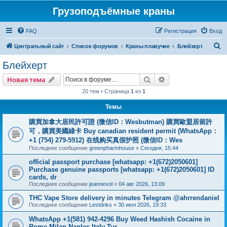
Грузоподъёмные краны
FAQ
Регистрация
Вход
П
Центральный сайт
Список форумов
Краны плавучие
Блейхерт
о
Блейхерт
и
Поиск
Расширенный пои
Новая тема
с
20 тем • Страница
1
из
1
к
Темы
購買加拿大居民許可證 (微信ID：Wesbutman) 購買歐盟居留許
可，購買美國綠卡 Buy canadian resident permit (WhatsApp：
+1 (754) 279-5912) 在线购买真假护照 (微信ID：Wes
Последнее сообщение
greenpharmhouse
«
Сегодня, 15:44
official passport purchase [whatsapp: +1(672)2050601]
Purchase genuine passports [whatsapp: +1(672)2050601] ID
cards, dr
Последнее сообщение
jeannevol
«
04 авг 2026, 13:09
THC Vape Store delivery in minutes Telegram @ahrrendaniel
Последнее сообщение
Lestdnks
«
30 июл 2026, 19:33
WhatsApp +1(581) 942-4296 Buy Weed Hashish Cocaine in
Rome Milan Naples Italy Tur