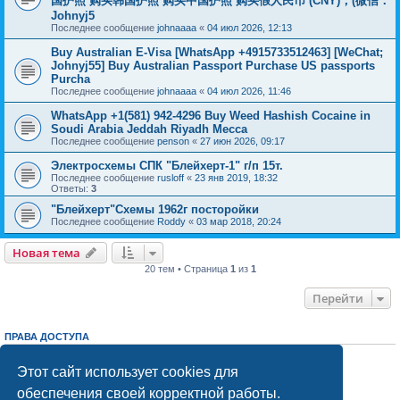
国护照 购买韩国护照 购买中国护照 购买假人民币 (CNY)，(微信：
Johnyj5
Последнее сообщение
johnaaaa
«
04 июл 2026, 12:13
Buy Australian E-Visa [WhatsApp +4915733512463] [WeChat;
Johnyj55] Buy Australian Passport Purchase US passports
Purcha
Последнее сообщение
johnaaaa
«
04 июл 2026, 11:46
WhatsApp +1(581) 942-4296 Buy Weed Hashish Cocaine in
Soudi Arabia Jeddah Riyadh Mecca
Последнее сообщение
penson
«
27 июн 2026, 09:17
Электросхемы СПК "Блейхерт-1" г/п 15т.
Последнее сообщение
rusloff
«
23 янв 2019, 18:32
Ответы:
3
"Блейхерт"Схемы 1962г посторойки
Последнее сообщение
Roddy
«
03 мар 2018, 20:24
Новая тема
20 тем • Страница
1
из
1
Перейти
ПРАВА ДОСТУПА
Вы
не можете
начинать темы
Вы
не можете
отвечать на сообщения
Этот сайт использует cookies для
Вы
не можете
редактировать свои сообщения
обеспечения своей корректной работы.
Вы
не можете
удалять свои сообщения