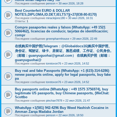
Последнее сообщение
penson
«
30 июл 2026, 18:28
Best Counterfeit EURO & DOLLAR
NOTES,DIPLOMA,ID.DET,IELTS?](+27(838-80-8170)
Последнее сообщение
miraclejons180
«
30 июл 2026, 16:31
Ответы:
1
Compre pasaportes reales y falsos (WhatsApp: +49 1521
5066462), licencias de conducir, tarjetas de identificación;
compr
Последнее сообщение
greenpharmhouse
«
29 июл 2026, 22:49
在线购买中国护照(Telegram：@Globaldocs16)购买中国护照、
身份证、驾驶证、绿卡、居留证、雅思成绩、工作证、公民身份。
（邮箱：
guanyuguohai@gmail.com
） 在线购买护照（邮箱：
guanyuguohai@
Последнее сообщение
toretovon76
«
23 июл 2026, 14:52
Buy real and fake Passports (WhatsApp: +1 (615)-314-6286)
renew passports online, apply for legal passports, buy fake
pa
Последнее сообщение
toretovon76
«
23 июл 2026, 14:52
Buy passports online (WhatsApp : +49 1575 3756974), buy
legitimate US passports, buy Chinese passports, (WeChat:
Scottbo
Последнее сообщение
pinchan7878
«
22 июл 2026, 21:47
WhatsApp +1(581) 942-4296 Buy Weed Hashish Cocaine in
Amman Zarqa Madaba Jordan
Последнее сообщение
penson
«
22 июл 2026, 18:50