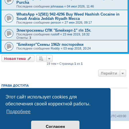
Purcha
Последнее сообщение
johnaaaa
«
04 июл 2026, 11:46
WhatsApp +1(581) 942-4296 Buy Weed Hashish Cocaine in
Soudi Arabia Jeddah Riyadh Mecca
Последнее сообщение
penson
«
27 июн 2026, 09:17
Электросхемы СПК "Блейхерт-1" г/п 15т.
Последнее сообщение
rusloff
«
23 янв 2019, 18:32
Ответы:
3
"Блейхерт"Схемы 1962г посторойки
Последнее сообщение
Roddy
«
03 мар 2018, 20:24
Новая тема
19 тем • Страница
1
из
1
Перейти
ПРАВА ДОСТУПА
Вы
не можете
начинать темы
Вы
не можете
отвечать на сообщения
Этот сайт использует cookies для
Вы
не можете
редактировать свои сообщения
обеспечения своей корректной работы.
Вы
не можете
удалять свои сообщения
Вы
не можете
добавлять вложения
Подробнее
Центральный сайт
Список форумов
Часовой пояс:
UTC+03:00
Согласен
Создано на основе
phpBB
® Forum Software © phpBB Limited