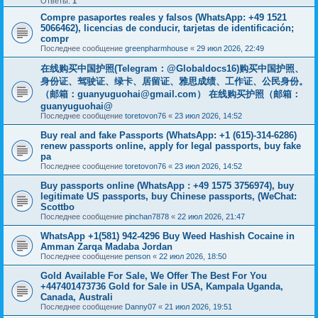
Ответы:
1
Compre pasaportes reales y falsos (WhatsApp: +49 1521
5066462), licencias de conducir, tarjetas de identificación;
compr
Последнее сообщение
greenpharmhouse
«
29 июл 2026, 22:49
在线购买中国护照(Telegram：@Globaldocs16)购买中国护照、
身份证、驾驶证、绿卡、居留证、雅思成绩、工作证、公民身份。
（邮箱：
guanyuguohai@gmail.com
） 在线购买护照（邮箱：
guanyuguohai@
Последнее сообщение
toretovon76
«
23 июл 2026, 14:52
Buy real and fake Passports (WhatsApp: +1 (615)-314-6286)
renew passports online, apply for legal passports, buy fake
pa
Последнее сообщение
toretovon76
«
23 июл 2026, 14:52
Buy passports online (WhatsApp : +49 1575 3756974), buy
legitimate US passports, buy Chinese passports, (WeChat:
Scottbo
Последнее сообщение
pinchan7878
«
22 июл 2026, 21:47
WhatsApp +1(581) 942-4296 Buy Weed Hashish Cocaine in
Amman Zarqa Madaba Jordan
Последнее сообщение
penson
«
22 июл 2026, 18:50
Gold Available For Sale, We Offer The Best For You
+447401473736 Gold for Sale in USA, Kampala Uganda,
Canada, Australi
Последнее сообщение
Danny07
«
21 июл 2026, 19:51