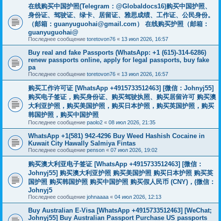
在线购买中国护照(Telegram：@Globaldocs16)购买中国护照、
身份证、驾驶证、绿卡、居留证、雅思成绩、工作证、公民身份。
（邮箱：
guanyuguohai@gmail.com
） 在线购买护照（邮箱：
guanyuguohai@
Последнее сообщение
toretovon76
«
13 июл 2026, 16:57
Buy real and fake Passports (WhatsApp: +1 (615)-314-6286)
renew passports online, apply for legal passports, buy fake
pa
Последнее сообщение
toretovon76
«
13 июл 2026, 16:57
购买工作许可证 [WhatsApp +4915733512463] [微信：Johnyj55]
购买电子签证，购买身份证、购买驾驶执照、购买居留许可 购买澳
大利亚护照，购买美国护照，购买日本护照，购买英国护照，购买
韩国护照，购买中国护照
Последнее сообщение
paolo2
«
08 июл 2026, 21:35
WhatsApp +1(581) 942-4296 Buy Weed Hashish Cocaine in
Kuwait City Hawally Salmiya Fintas
Последнее сообщение
penson
«
07 июл 2026, 19:02
购买澳大利亚电子签证 [WhatsApp +4915733512463] [微信：
Johnyj55] 购买澳大利亚护照 购买美国护照 购买日本护照 购买英
国护照 购买韩国护照 购买中国护照 购买假人民币 (CNY)，(微信：
Johnyj5
Последнее сообщение
johnaaaa
«
04 июл 2026, 12:13
Buy Australian E-Visa [WhatsApp +4915733512463] [WeChat;
Johnyj55] Buy Australian Passport Purchase US passports