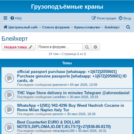
Грузоподъёмные краны
FAQ
Регистрация
Вход
П
Центральный сайт
Список форумов
Краны плавучие
Блейхерт
о
Блейхерт
и
Поиск
Расширенный пои
Новая тема
с
19 тем • Страница
1
из
1
к
Темы
official passport purchase [whatsapp: +1(672)2050601]
Purchase genuine passports [whatsapp: +1(672)2050601] ID
cards, dr
Последнее сообщение
jeannevol
«
04 авг 2026, 13:09
THC Vape Store delivery in minutes Telegram @ahrrendaniel
Последнее сообщение
Lestdnks
«
30 июл 2026, 19:33
WhatsApp +1(581) 942-4296 Buy Weed Hashish Cocaine in
Rome Milan Naples Italy Tur
Последнее сообщение
penson
«
30 июл 2026, 18:28
Best Counterfeit EURO & DOLLAR
NOTES,DIPLOMA,ID.DET,IELTS?](+27(838-80-8170)
Последнее сообщение
miraclejons180
«
30 июл 2026, 16:31