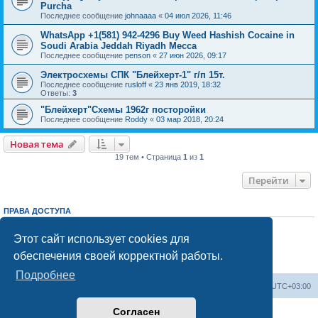
Purcha
Последнее сообщение
johnaaaa
«
04 июл 2026, 11:46
WhatsApp +1(581) 942-4296 Buy Weed Hashish Cocaine in
Soudi Arabia Jeddah Riyadh Mecca
Последнее сообщение
penson
«
27 июн 2026, 09:17
Электросхемы СПК "Блейхерт-1" г/п 15т.
Последнее сообщение
rusloff
«
23 янв 2019, 18:32
Ответы:
3
"Блейхерт"Схемы 1962г посторойки
Последнее сообщение
Roddy
«
03 мар 2018, 20:24
Новая тема
19 тем • Страница
1
из
1
Перейти
ПРАВА ДОСТУПА
Вы
не можете
начинать темы
Вы
не можете
отвечать на сообщения
Этот сайт использует cookies для
Вы
не можете
редактировать свои сообщения
обеспечения своей корректной работы.
Вы
не можете
удалять свои сообщения
Вы
не можете
добавлять вложения
Подробнее
Центральный сайт
Список форумов
Часовой пояс:
UTC+03:00
Согласен
Создано на основе
phpBB
® Forum Software © phpBB Limited