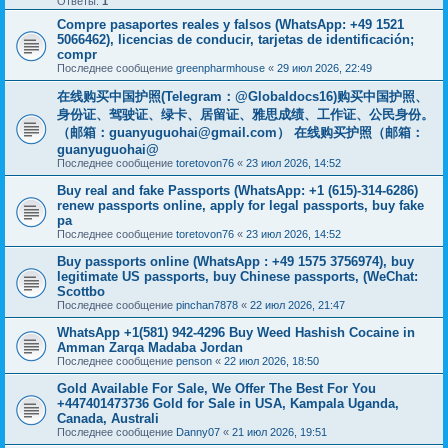
Ответы:
1
Compre pasaportes reales y falsos (WhatsApp: +49 1521
5066462), licencias de conducir, tarjetas de identificación;
compr
Последнее сообщение
greenpharmhouse
«
29 июл 2026, 22:49
在线购买中国护照(Telegram：@Globaldocs16)购买中国护照、
身份证、驾驶证、绿卡、居留证、雅思成绩、工作证、公民身份。
（邮箱：
guanyuguohai@gmail.com
） 在线购买护照（邮箱：
guanyuguohai@
Последнее сообщение
toretovon76
«
23 июл 2026, 14:52
Buy real and fake Passports (WhatsApp: +1 (615)-314-6286)
renew passports online, apply for legal passports, buy fake
pa
Последнее сообщение
toretovon76
«
23 июл 2026, 14:52
Buy passports online (WhatsApp : +49 1575 3756974), buy
legitimate US passports, buy Chinese passports, (WeChat:
Scottbo
Последнее сообщение
pinchan7878
«
22 июл 2026, 21:47
WhatsApp +1(581) 942-4296 Buy Weed Hashish Cocaine in
Amman Zarqa Madaba Jordan
Последнее сообщение
penson
«
22 июл 2026, 18:50
Gold Available For Sale, We Offer The Best For You
+447401473736 Gold for Sale in USA, Kampala Uganda,
Canada, Australi
Последнее сообщение
Danny07
«
21 июл 2026, 19:51