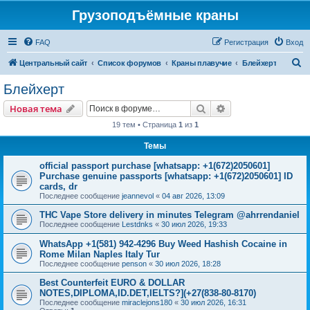
Грузоподъёмные краны
FAQ
Регистрация
Вход
П
Центральный сайт
Список форумов
Краны плавучие
Блейхерт
о
Блейхерт
и
Поиск
Расширенный пои
Новая тема
с
19 тем • Страница
1
из
1
к
Темы
official passport purchase [whatsapp: +1(672)2050601]
Purchase genuine passports [whatsapp: +1(672)2050601] ID
cards, dr
Последнее сообщение
jeannevol
«
04 авг 2026, 13:09
THC Vape Store delivery in minutes Telegram @ahrrendaniel
Последнее сообщение
Lestdnks
«
30 июл 2026, 19:33
WhatsApp +1(581) 942-4296 Buy Weed Hashish Cocaine in
Rome Milan Naples Italy Tur
Последнее сообщение
penson
«
30 июл 2026, 18:28
Best Counterfeit EURO & DOLLAR
NOTES,DIPLOMA,ID.DET,IELTS?](+27(838-80-8170)
Последнее сообщение
miraclejons180
«
30 июл 2026, 16:31