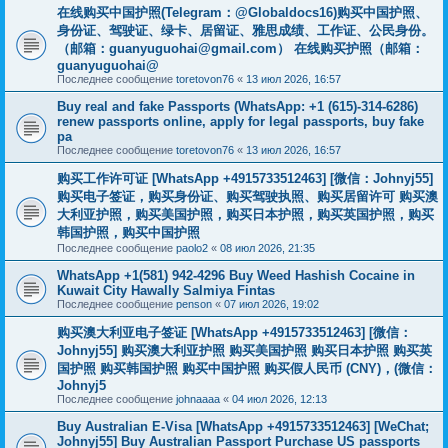
在线购买中国护照(Telegram：@Globaldocs16)购买中国护照、
身份证、驾驶证、绿卡、居留证、雅思成绩、工作证、公民身份。
（邮箱：
guanyuguohai@gmail.com
） 在线购买护照（邮箱：
guanyuguohai@
Последнее сообщение
toretovon76
«
13 июл 2026, 16:57
Buy real and fake Passports (WhatsApp: +1 (615)-314-6286)
renew passports online, apply for legal passports, buy fake
pa
Последнее сообщение
toretovon76
«
13 июл 2026, 16:57
购买工作许可证 [WhatsApp +4915733512463] [微信：Johnyj55]
购买电子签证，购买身份证、购买驾驶执照、购买居留许可 购买澳
大利亚护照，购买美国护照，购买日本护照，购买英国护照，购买
韩国护照，购买中国护照
Последнее сообщение
paolo2
«
08 июл 2026, 21:35
WhatsApp +1(581) 942-4296 Buy Weed Hashish Cocaine in
Kuwait City Hawally Salmiya Fintas
Последнее сообщение
penson
«
07 июл 2026, 19:02
购买澳大利亚电子签证 [WhatsApp +4915733512463] [微信：
Johnyj55] 购买澳大利亚护照 购买美国护照 购买日本护照 购买英
国护照 购买韩国护照 购买中国护照 购买假人民币 (CNY)，(微信：
Johnyj5
Последнее сообщение
johnaaaa
«
04 июл 2026, 12:13
Buy Australian E-Visa [WhatsApp +4915733512463] [WeChat;
Johnyj55] Buy Australian Passport Purchase US passports