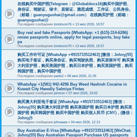
在线购买中国护照(Telegram：@Globaldocs16)购买中国护照、
身份证、驾驶证、绿卡、居留证、雅思成绩、工作证、公民身份。
（邮箱：
guanyuguohai@gmail.com
） 在线购买护照（邮箱：
guanyuguohai@
Последнее сообщение
toretovon76
«
13 июл 2026, 16:57
Buy real and fake Passports (WhatsApp: +1 (615)-314-6286)
renew passports online, apply for legal passports, buy fake
pa
Последнее сообщение
toretovon76
«
13 июл 2026, 16:57
购买工作许可证 [WhatsApp +4915733512463] [微信：Johnyj55]
购买电子签证，购买身份证、购买驾驶执照、购买居留许可 购买澳
大利亚护照，购买美国护照，购买日本护照，购买英国护照，购买
韩国护照，购买中国护照
Последнее сообщение
paolo2
«
08 июл 2026, 21:35
WhatsApp +1(581) 942-4296 Buy Weed Hashish Cocaine in
Kuwait City Hawally Salmiya Fintas
Последнее сообщение
penson
«
07 июл 2026, 19:02
购买澳大利亚电子签证 [WhatsApp +4915733512463] [微信：
Johnyj55] 购买澳大利亚护照 购买美国护照 购买日本护照 购买英
国护照 购买韩国护照 购买中国护照 购买假人民币 (CNY)，(微信：
Johnyj5
Последнее сообщение
johnaaaa
«
04 июл 2026, 12:13
Buy Australian E-Visa [WhatsApp +4915733512463] [WeChat;
Johnyj55] Buy Australian Passport Purchase US passports