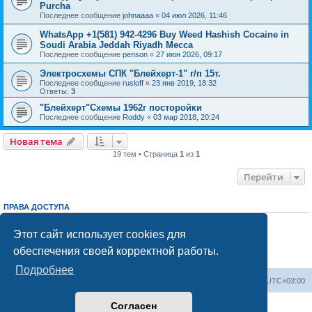
Purcha
Последнее сообщение
johnaaaa
«
04 июл 2026, 11:46
WhatsApp +1(581) 942-4296 Buy Weed Hashish Cocaine in
Soudi Arabia Jeddah Riyadh Mecca
Последнее сообщение
penson
«
27 июн 2026, 09:17
Электросхемы СПК "Блейхерт-1" г/п 15т.
Последнее сообщение
rusloff
«
23 янв 2019, 18:32
Ответы:
3
"Блейхерт"Схемы 1962г посторойки
Последнее сообщение
Roddy
«
03 мар 2018, 20:24
Новая тема
19 тем • Страница
1
из
1
Перейти
ПРАВА ДОСТУПА
Вы
не можете
начинать темы
Вы
не можете
отвечать на сообщения
Этот сайт использует cookies для
Вы
не можете
редактировать свои сообщения
обеспечения своей корректной работы.
Вы
не можете
удалять свои сообщения
Вы
не можете
добавлять вложения
Подробнее
Центральный сайт
Список форумов
Часовой пояс:
UTC+03:00
Согласен
Создано на основе
phpBB
® Forum Software © phpBB Limited