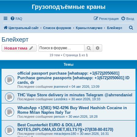
Грузоподъёмные краны
FAQ
Регистрация
Вход
П
Центральный сайт
Список форумов
Краны плавучие
Блейхерт
о
Блейхерт
и
Поиск
Расширенный пои
Новая тема
с
19 тем • Страница
1
из
1
к
Темы
official passport purchase [whatsapp: +1(672)2050601]
Purchase genuine passports [whatsapp: +1(672)2050601] ID
cards, dr
Последнее сообщение
jeannevol
«
04 авг 2026, 13:09
THC Vape Store delivery in minutes Telegram @ahrrendaniel
Последнее сообщение
Lestdnks
«
30 июл 2026, 19:33
WhatsApp +1(581) 942-4296 Buy Weed Hashish Cocaine in
Rome Milan Naples Italy Tur
Последнее сообщение
penson
«
30 июл 2026, 18:28
Best Counterfeit EURO & DOLLAR
NOTES,DIPLOMA,ID.DET,IELTS?](+27(838-80-8170)
Последнее сообщение
miraclejons180
«
30 июл 2026, 16:31