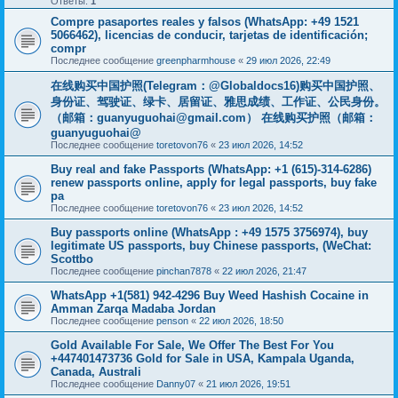
Ответы:
1
Compre pasaportes reales y falsos (WhatsApp: +49 1521
5066462), licencias de conducir, tarjetas de identificación;
compr
Последнее сообщение
greenpharmhouse
«
29 июл 2026, 22:49
在线购买中国护照(Telegram：@Globaldocs16)购买中国护照、
身份证、驾驶证、绿卡、居留证、雅思成绩、工作证、公民身份。
（邮箱：
guanyuguohai@gmail.com
） 在线购买护照（邮箱：
guanyuguohai@
Последнее сообщение
toretovon76
«
23 июл 2026, 14:52
Buy real and fake Passports (WhatsApp: +1 (615)-314-6286)
renew passports online, apply for legal passports, buy fake
pa
Последнее сообщение
toretovon76
«
23 июл 2026, 14:52
Buy passports online (WhatsApp : +49 1575 3756974), buy
legitimate US passports, buy Chinese passports, (WeChat:
Scottbo
Последнее сообщение
pinchan7878
«
22 июл 2026, 21:47
WhatsApp +1(581) 942-4296 Buy Weed Hashish Cocaine in
Amman Zarqa Madaba Jordan
Последнее сообщение
penson
«
22 июл 2026, 18:50
Gold Available For Sale, We Offer The Best For You
+447401473736 Gold for Sale in USA, Kampala Uganda,
Canada, Australi
Последнее сообщение
Danny07
«
21 июл 2026, 19:51