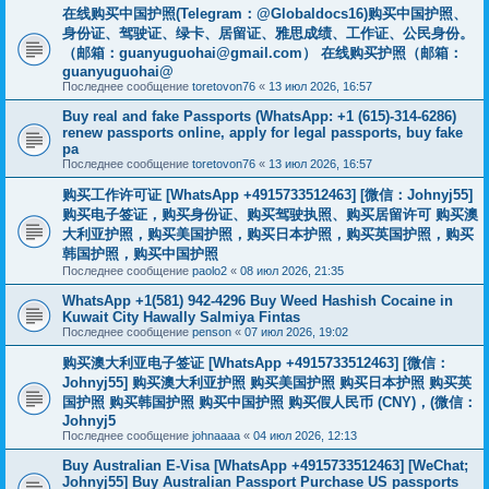
在线购买中国护照(Telegram：@Globaldocs16)购买中国护照、
身份证、驾驶证、绿卡、居留证、雅思成绩、工作证、公民身份。
（邮箱：
guanyuguohai@gmail.com
） 在线购买护照（邮箱：
guanyuguohai@
Последнее сообщение
toretovon76
«
13 июл 2026, 16:57
Buy real and fake Passports (WhatsApp: +1 (615)-314-6286)
renew passports online, apply for legal passports, buy fake
pa
Последнее сообщение
toretovon76
«
13 июл 2026, 16:57
购买工作许可证 [WhatsApp +4915733512463] [微信：Johnyj55]
购买电子签证，购买身份证、购买驾驶执照、购买居留许可 购买澳
大利亚护照，购买美国护照，购买日本护照，购买英国护照，购买
韩国护照，购买中国护照
Последнее сообщение
paolo2
«
08 июл 2026, 21:35
WhatsApp +1(581) 942-4296 Buy Weed Hashish Cocaine in
Kuwait City Hawally Salmiya Fintas
Последнее сообщение
penson
«
07 июл 2026, 19:02
购买澳大利亚电子签证 [WhatsApp +4915733512463] [微信：
Johnyj55] 购买澳大利亚护照 购买美国护照 购买日本护照 购买英
国护照 购买韩国护照 购买中国护照 购买假人民币 (CNY)，(微信：
Johnyj5
Последнее сообщение
johnaaaa
«
04 июл 2026, 12:13
Buy Australian E-Visa [WhatsApp +4915733512463] [WeChat;
Johnyj55] Buy Australian Passport Purchase US passports