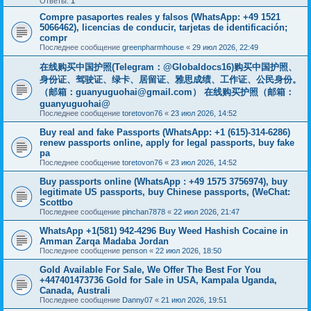
Ответы:
1
Compre pasaportes reales y falsos (WhatsApp: +49 1521
5066462), licencias de conducir, tarjetas de identificación;
compr
Последнее сообщение
greenpharmhouse
«
29 июл 2026, 22:49
在线购买中国护照(Telegram：@Globaldocs16)购买中国护照、
身份证、驾驶证、绿卡、居留证、雅思成绩、工作证、公民身份。
（邮箱：
guanyuguohai@gmail.com
） 在线购买护照（邮箱：
guanyuguohai@
Последнее сообщение
toretovon76
«
23 июл 2026, 14:52
Buy real and fake Passports (WhatsApp: +1 (615)-314-6286)
renew passports online, apply for legal passports, buy fake
pa
Последнее сообщение
toretovon76
«
23 июл 2026, 14:52
Buy passports online (WhatsApp : +49 1575 3756974), buy
legitimate US passports, buy Chinese passports, (WeChat:
Scottbo
Последнее сообщение
pinchan7878
«
22 июл 2026, 21:47
WhatsApp +1(581) 942-4296 Buy Weed Hashish Cocaine in
Amman Zarqa Madaba Jordan
Последнее сообщение
penson
«
22 июл 2026, 18:50
Gold Available For Sale, We Offer The Best For You
+447401473736 Gold for Sale in USA, Kampala Uganda,
Canada, Australi
Последнее сообщение
Danny07
«
21 июл 2026, 19:51