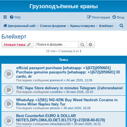
Грузоподъёмные краны
FAQ
Регистрация
Вход
П
Центральный сайт
Список форумов
Краны плавучие
Блейхерт
о
Блейхерт
и
Поиск
Расширенный пои
Новая тема
с
19 тем • Страница
1
из
1
к
Темы
official passport purchase [whatsapp: +1(672)2050601]
Purchase genuine passports [whatsapp: +1(672)2050601] ID
cards, dr
Последнее сообщение
jeannevol
«
04 авг 2026, 13:09
THC Vape Store delivery in minutes Telegram @ahrrendaniel
Последнее сообщение
Lestdnks
«
30 июл 2026, 19:33
WhatsApp +1(581) 942-4296 Buy Weed Hashish Cocaine in
Rome Milan Naples Italy Tur
Последнее сообщение
penson
«
30 июл 2026, 18:28
Best Counterfeit EURO & DOLLAR
NOTES,DIPLOMA,ID.DET,IELTS?](+27(838-80-8170)
Последнее сообщение
miraclejons180
«
30 июл 2026, 16:31