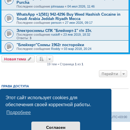
Purcha
Последнее сообщение
johnaaaa
«
04 июл 2026, 11:46
WhatsApp +1(581) 942-4296 Buy Weed Hashish Cocaine in
Soudi Arabia Jeddah Riyadh Mecca
Последнее сообщение
penson
«
27 июн 2026, 09:17
Электросхемы СПК "Блейхерт-1" г/п 15т.
Последнее сообщение
rusloff
«
23 янв 2019, 18:32
Ответы:
3
"Блейхерт"Схемы 1962г посторойки
Последнее сообщение
Roddy
«
03 мар 2018, 20:24
Новая тема
19 тем • Страница
1
из
1
Перейти
ПРАВА ДОСТУПА
Вы
не можете
начинать темы
Вы
не можете
отвечать на сообщения
Этот сайт использует cookies для
Вы
не можете
редактировать свои сообщения
обеспечения своей корректной работы.
Вы
не можете
удалять свои сообщения
Вы
не можете
добавлять вложения
Подробнее
Центральный сайт
Список форумов
Часовой пояс:
UTC+03:00
Согласен
Создано на основе
phpBB
® Forum Software © phpBB Limited