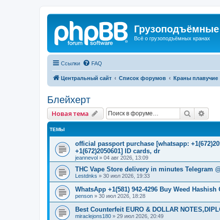
Грузоподъёмные
Всё о грузоподъёмных кранах
Ссылки
FAQ
Центральный сайт
Список форумов
Краны плавучие
Блейхерт
Поиск
Рас
Новая тема
ТЕМЫ
official passport purchase [whatsapp: +1(672)
+1(672)2050601] ID cards, dr
jeannevol
»
04 авг 2026, 13:09
THC Vape Store delivery in minutes Telegram 
Lestdnks
»
30 июл 2026, 19:33
WhatsApp +1(581) 942-4296 Buy Weed Hashish C
penson
»
30 июл 2026, 18:28
Best Counterfeit EURO & DOLLAR NOTES,DIPLO
miraclejons180
»
29 июл 2026, 20:49