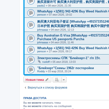
购买居留许可 购买澳大利亚护照，购买美国护照，
paolo2
»
08 июл 2026, 21:35
WhatsApp +1(581) 942-4296 Buy Weed Hashish C
penson
»
07 июл 2026, 19:02
购买澳大利亚电子签证 [WhatsApp +4915733512
日本护照 购买英国护照 购买韩国护照 购买中国护照 购买
johnaaaa
»
04 июл 2026, 12:13
Buy Australian E-Visa [WhatsApp +491573351246
Purchase US passports Purcha
johnaaaa
»
04 июл 2026, 11:46
WhatsApp +1(581) 942-4296 Buy Weed Hashish 
penson
»
27 июн 2026, 09:17
Электросхемы СПК "Блейхерт-1" г/п 15т.
rusloff
»
05 июл 2018, 13:03
"Блейхерт"Схемы 1962г посторойки
Roddy
»
03 мар 2018, 20:24
Новая тема
Вернуться к списку форумов
ПРАВА ДОСТУПА
Вы
не можете
начинать темы
Вы
не можете
отвечать на сообщения