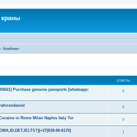
 краны
Блейхерт
ширенный поиск
ОТВЕТЫ
2050601] Purchase genuine passports [whatsapp:
0
@ahrrendaniel
0
ocaine in Rome Milan Naples Italy Tur
0
MA,ID.DET,IELTS?](+27(838-80-8170)
1