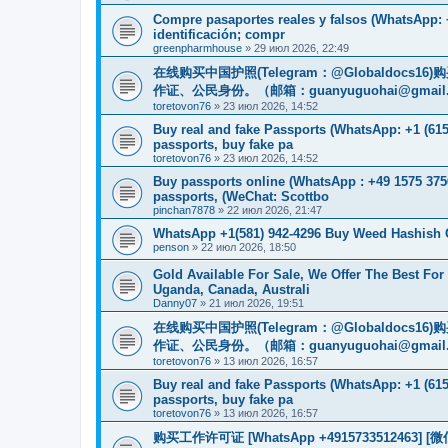
Compre pasaportes reales y falsos (WhatsApp: +
identificación; compr
greenpharmhouse
»
29 июл 2026, 22:49
在线购买中国护照(Telegram：@Globaldo
作证、公民身份。（邮箱：
guanyuguohai@gmail
toretovon76
»
23 июл 2026, 14:52
Buy real and fake Passports (WhatsApp: +1 (615)
passports, buy fake pa
toretovon76
»
23 июл 2026, 14:52
Buy passports online (WhatsApp : +49 1575 375
passports, (WeChat: Scottbo
pinchan7878
»
22 июл 2026, 21:47
WhatsApp +1(581) 942-4296 Buy Weed Hashish
penson
»
22 июл 2026, 18:50
Gold Available For Sale, We Offer The Best Fo
Uganda, Canada, Australi
Danny07
»
21 июл 2026, 19:51
在线购买中国护照(Telegram：@Globaldo
作证、公民身份。（邮箱：
guanyuguohai@gmail
toretovon76
»
13 июл 2026, 16:57
Buy real and fake Passports (WhatsApp: +1 (615)
passports, buy fake pa
toretovon76
»
13 июл 2026, 16:57
购买工作许可证 [WhatsApp +491573351246