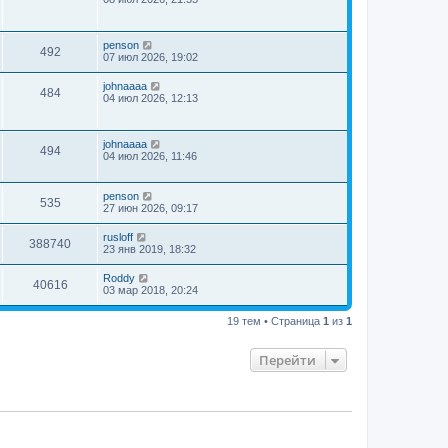
penson
492
07 июл 2026, 19:02
johnaaaa
484
04 июл 2026, 12:13
johnaaaa
494
04 июл 2026, 11:46
penson
535
27 июн 2026, 09:17
rusloff
388740
23 янв 2019, 18:32
Roddy
40616
03 мар 2018, 20:24
19 тем • Страница
1
из
1
Перейти