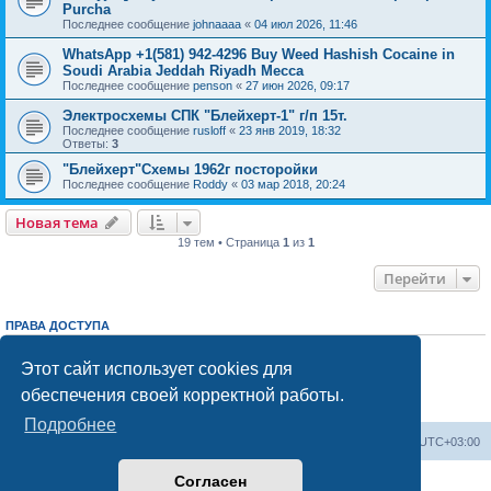
Purcha
Последнее сообщение
johnaaaa
«
04 июл 2026, 11:46
WhatsApp +1(581) 942-4296 Buy Weed Hashish Cocaine in
Soudi Arabia Jeddah Riyadh Mecca
Последнее сообщение
penson
«
27 июн 2026, 09:17
Электросхемы СПК "Блейхерт-1" г/п 15т.
Последнее сообщение
rusloff
«
23 янв 2019, 18:32
Ответы:
3
"Блейхерт"Схемы 1962г посторойки
Последнее сообщение
Roddy
«
03 мар 2018, 20:24
Новая тема
19 тем • Страница
1
из
1
Перейти
ПРАВА ДОСТУПА
Вы
не можете
начинать темы
Вы
не можете
отвечать на сообщения
Этот сайт использует cookies для
Вы
не можете
редактировать свои сообщения
обеспечения своей корректной работы.
Вы
не можете
удалять свои сообщения
Вы
не можете
добавлять вложения
Подробнее
Центральный сайт
Список форумов
Часовой пояс:
UTC+03:00
Согласен
Создано на основе
phpBB
® Forum Software © phpBB Limited