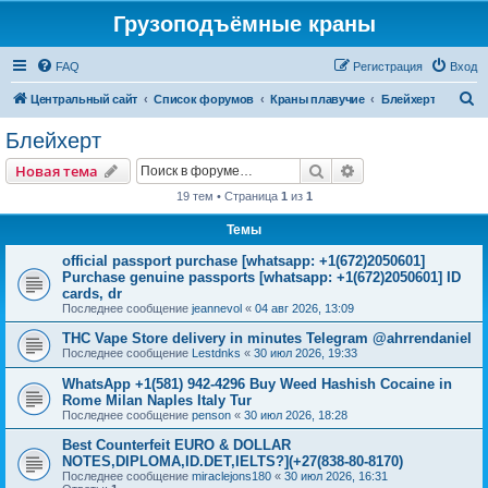
Грузоподъёмные краны
FAQ
Регистрация
Вход
П
Центральный сайт
Список форумов
Краны плавучие
Блейхерт
о
Блейхерт
и
Поиск
Расширенный пои
Новая тема
с
19 тем • Страница
1
из
1
к
Темы
official passport purchase [whatsapp: +1(672)2050601]
Purchase genuine passports [whatsapp: +1(672)2050601] ID
cards, dr
Последнее сообщение
jeannevol
«
04 авг 2026, 13:09
THC Vape Store delivery in minutes Telegram @ahrrendaniel
Последнее сообщение
Lestdnks
«
30 июл 2026, 19:33
WhatsApp +1(581) 942-4296 Buy Weed Hashish Cocaine in
Rome Milan Naples Italy Tur
Последнее сообщение
penson
«
30 июл 2026, 18:28
Best Counterfeit EURO & DOLLAR
NOTES,DIPLOMA,ID.DET,IELTS?](+27(838-80-8170)
Последнее сообщение
miraclejons180
«
30 июл 2026, 16:31