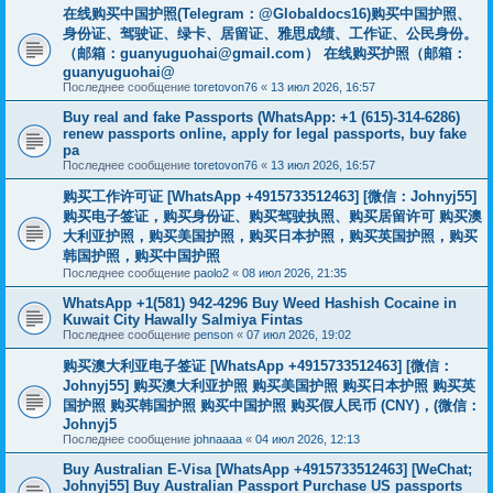
在线购买中国护照(Telegram：@Globaldocs16)购买中国护照、
身份证、驾驶证、绿卡、居留证、雅思成绩、工作证、公民身份。
（邮箱：
guanyuguohai@gmail.com
） 在线购买护照（邮箱：
guanyuguohai@
Последнее сообщение
toretovon76
«
13 июл 2026, 16:57
Buy real and fake Passports (WhatsApp: +1 (615)-314-6286)
renew passports online, apply for legal passports, buy fake
pa
Последнее сообщение
toretovon76
«
13 июл 2026, 16:57
购买工作许可证 [WhatsApp +4915733512463] [微信：Johnyj55]
购买电子签证，购买身份证、购买驾驶执照、购买居留许可 购买澳
大利亚护照，购买美国护照，购买日本护照，购买英国护照，购买
韩国护照，购买中国护照
Последнее сообщение
paolo2
«
08 июл 2026, 21:35
WhatsApp +1(581) 942-4296 Buy Weed Hashish Cocaine in
Kuwait City Hawally Salmiya Fintas
Последнее сообщение
penson
«
07 июл 2026, 19:02
购买澳大利亚电子签证 [WhatsApp +4915733512463] [微信：
Johnyj55] 购买澳大利亚护照 购买美国护照 购买日本护照 购买英
国护照 购买韩国护照 购买中国护照 购买假人民币 (CNY)，(微信：
Johnyj5
Последнее сообщение
johnaaaa
«
04 июл 2026, 12:13
Buy Australian E-Visa [WhatsApp +4915733512463] [WeChat;
Johnyj55] Buy Australian Passport Purchase US passports