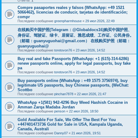
Ответы:
1
Compre pasaportes reales y falsos (WhatsApp: +49 1521
5066462), licencias de conducir, tarjetas de identificación;
compr
Последнее сообщение
greenpharmhouse
«
29 июл 2026, 22:49
在线购买中国护照(Telegram：@Globaldocs16)购买中国护照、
身份证、驾驶证、绿卡、居留证、雅思成绩、工作证、公民身份。
（邮箱：
guanyuguohai@gmail.com
） 在线购买护照（邮箱：
guanyuguohai@
Последнее сообщение
toretovon76
«
23 июл 2026, 14:52
Buy real and fake Passports (WhatsApp: +1 (615)-314-6286)
renew passports online, apply for legal passports, buy fake
pa
Последнее сообщение
toretovon76
«
23 июл 2026, 14:52
Buy passports online (WhatsApp : +49 1575 3756974), buy
legitimate US passports, buy Chinese passports, (WeChat:
Scottbo
Последнее сообщение
pinchan7878
«
22 июл 2026, 21:47
WhatsApp +1(581) 942-4296 Buy Weed Hashish Cocaine in
Amman Zarqa Madaba Jordan
Последнее сообщение
penson
«
22 июл 2026, 18:50
Gold Available For Sale, We Offer The Best For You
+447401473736 Gold for Sale in USA, Kampala Uganda,
Canada, Australi
Последнее сообщение
Danny07
«
21 июл 2026, 19:51