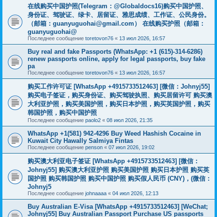
在线购买中国护照(Telegram：@Globaldocs16)购买中国护照、
身份证、驾驶证、绿卡、居留证、雅思成绩、工作证、公民身份。
（邮箱：
guanyuguohai@gmail.com
） 在线购买护照（邮箱：
guanyuguohai@
Последнее сообщение
toretovon76
«
13 июл 2026, 16:57
Buy real and fake Passports (WhatsApp: +1 (615)-314-6286)
renew passports online, apply for legal passports, buy fake
pa
Последнее сообщение
toretovon76
«
13 июл 2026, 16:57
购买工作许可证 [WhatsApp +4915733512463] [微信：Johnyj55]
购买电子签证，购买身份证、购买驾驶执照、购买居留许可 购买澳
大利亚护照，购买美国护照，购买日本护照，购买英国护照，购买
韩国护照，购买中国护照
Последнее сообщение
paolo2
«
08 июл 2026, 21:35
WhatsApp +1(581) 942-4296 Buy Weed Hashish Cocaine in
Kuwait City Hawally Salmiya Fintas
Последнее сообщение
penson
«
07 июл 2026, 19:02
购买澳大利亚电子签证 [WhatsApp +4915733512463] [微信：
Johnyj55] 购买澳大利亚护照 购买美国护照 购买日本护照 购买英
国护照 购买韩国护照 购买中国护照 购买假人民币 (CNY)，(微信：
Johnyj5
Последнее сообщение
johnaaaa
«
04 июл 2026, 12:13
Buy Australian E-Visa [WhatsApp +4915733512463] [WeChat;
Johnyj55] Buy Australian Passport Purchase US passports