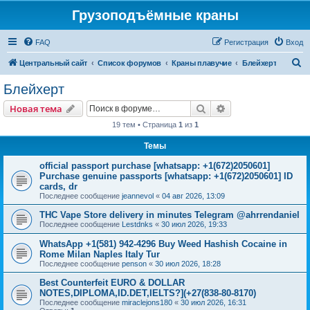
Грузоподъёмные краны
FAQ
Регистрация
Вход
П
Центральный сайт
Список форумов
Краны плавучие
Блейхерт
о
Блейхерт
и
Поиск
Расширенный пои
Новая тема
с
19 тем • Страница
1
из
1
к
Темы
official passport purchase [whatsapp: +1(672)2050601]
Purchase genuine passports [whatsapp: +1(672)2050601] ID
cards, dr
Последнее сообщение
jeannevol
«
04 авг 2026, 13:09
THC Vape Store delivery in minutes Telegram @ahrrendaniel
Последнее сообщение
Lestdnks
«
30 июл 2026, 19:33
WhatsApp +1(581) 942-4296 Buy Weed Hashish Cocaine in
Rome Milan Naples Italy Tur
Последнее сообщение
penson
«
30 июл 2026, 18:28
Best Counterfeit EURO & DOLLAR
NOTES,DIPLOMA,ID.DET,IELTS?](+27(838-80-8170)
Последнее сообщение
miraclejons180
«
30 июл 2026, 16:31