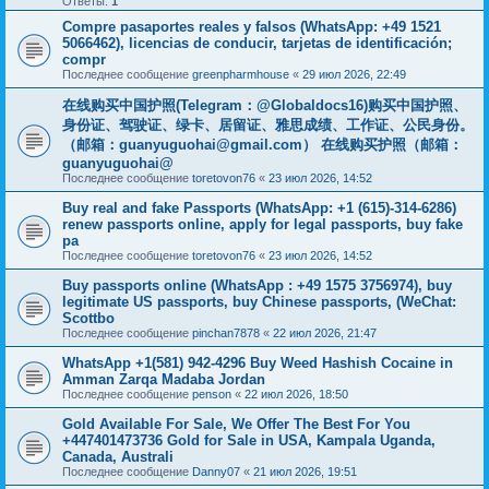
Ответы:
1
Compre pasaportes reales y falsos (WhatsApp: +49 1521
5066462), licencias de conducir, tarjetas de identificación;
compr
Последнее сообщение
greenpharmhouse
«
29 июл 2026, 22:49
在线购买中国护照(Telegram：@Globaldocs16)购买中国护照、
身份证、驾驶证、绿卡、居留证、雅思成绩、工作证、公民身份。
（邮箱：
guanyuguohai@gmail.com
） 在线购买护照（邮箱：
guanyuguohai@
Последнее сообщение
toretovon76
«
23 июл 2026, 14:52
Buy real and fake Passports (WhatsApp: +1 (615)-314-6286)
renew passports online, apply for legal passports, buy fake
pa
Последнее сообщение
toretovon76
«
23 июл 2026, 14:52
Buy passports online (WhatsApp : +49 1575 3756974), buy
legitimate US passports, buy Chinese passports, (WeChat:
Scottbo
Последнее сообщение
pinchan7878
«
22 июл 2026, 21:47
WhatsApp +1(581) 942-4296 Buy Weed Hashish Cocaine in
Amman Zarqa Madaba Jordan
Последнее сообщение
penson
«
22 июл 2026, 18:50
Gold Available For Sale, We Offer The Best For You
+447401473736 Gold for Sale in USA, Kampala Uganda,
Canada, Australi
Последнее сообщение
Danny07
«
21 июл 2026, 19:51