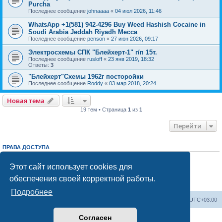
Purcha
Последнее сообщение
johnaaaa
«
04 июл 2026, 11:46
WhatsApp +1(581) 942-4296 Buy Weed Hashish Cocaine in
Soudi Arabia Jeddah Riyadh Mecca
Последнее сообщение
penson
«
27 июн 2026, 09:17
Электросхемы СПК "Блейхерт-1" г/п 15т.
Последнее сообщение
rusloff
«
23 янв 2019, 18:32
Ответы:
3
"Блейхерт"Схемы 1962г посторойки
Последнее сообщение
Roddy
«
03 мар 2018, 20:24
Новая тема
19 тем • Страница
1
из
1
Перейти
ПРАВА ДОСТУПА
Вы
не можете
начинать темы
Вы
не можете
отвечать на сообщения
Этот сайт использует cookies для
Вы
не можете
редактировать свои сообщения
обеспечения своей корректной работы.
Вы
не можете
удалять свои сообщения
Вы
не можете
добавлять вложения
Подробнее
Центральный сайт
Список форумов
Часовой пояс:
UTC+03:00
Согласен
Создано на основе
phpBB
® Forum Software © phpBB Limited