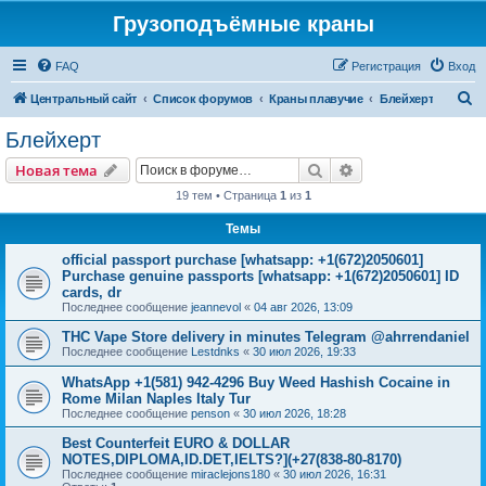
Грузоподъёмные краны
FAQ
Регистрация
Вход
П
Центральный сайт
Список форумов
Краны плавучие
Блейхерт
о
Блейхерт
и
Поиск
Расширенный пои
Новая тема
с
19 тем • Страница
1
из
1
к
Темы
official passport purchase [whatsapp: +1(672)2050601]
Purchase genuine passports [whatsapp: +1(672)2050601] ID
cards, dr
Последнее сообщение
jeannevol
«
04 авг 2026, 13:09
THC Vape Store delivery in minutes Telegram @ahrrendaniel
Последнее сообщение
Lestdnks
«
30 июл 2026, 19:33
WhatsApp +1(581) 942-4296 Buy Weed Hashish Cocaine in
Rome Milan Naples Italy Tur
Последнее сообщение
penson
«
30 июл 2026, 18:28
Best Counterfeit EURO & DOLLAR
NOTES,DIPLOMA,ID.DET,IELTS?](+27(838-80-8170)
Последнее сообщение
miraclejons180
«
30 июл 2026, 16:31