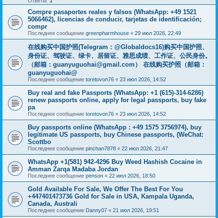
Ответы:
1
Compre pasaportes reales y falsos (WhatsApp: +49 1521
5066462), licencias de conducir, tarjetas de identificación;
compr
Последнее сообщение
greenpharmhouse
«
29 июл 2026, 22:49
在线购买中国护照(Telegram：@Globaldocs16)购买中国护照、
身份证、驾驶证、绿卡、居留证、雅思成绩、工作证、公民身份。
（邮箱：
guanyuguohai@gmail.com
） 在线购买护照（邮箱：
guanyuguohai@
Последнее сообщение
toretovon76
«
23 июл 2026, 14:52
Buy real and fake Passports (WhatsApp: +1 (615)-314-6286)
renew passports online, apply for legal passports, buy fake
pa
Последнее сообщение
toretovon76
«
23 июл 2026, 14:52
Buy passports online (WhatsApp : +49 1575 3756974), buy
legitimate US passports, buy Chinese passports, (WeChat:
Scottbo
Последнее сообщение
pinchan7878
«
22 июл 2026, 21:47
WhatsApp +1(581) 942-4296 Buy Weed Hashish Cocaine in
Amman Zarqa Madaba Jordan
Последнее сообщение
penson
«
22 июл 2026, 18:50
Gold Available For Sale, We Offer The Best For You
+447401473736 Gold for Sale in USA, Kampala Uganda,
Canada, Australi
Последнее сообщение
Danny07
«
21 июл 2026, 19:51