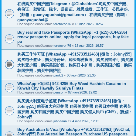
在线购买中国护照(Telegram：@Globaldocs16)购买中国护照、
身份证、驾驶证、绿卡、居留证、雅思成绩、工作证、公民身份。
（邮箱：
guanyuguohai@gmail.com
） 在线购买护照（邮箱：
guanyuguohai@
Последнее сообщение
toretovon76
«
13 июл 2026, 16:57
Buy real and fake Passports (WhatsApp: +1 (615)-314-6286)
renew passports online, apply for legal passports, buy fake
pa
Последнее сообщение
toretovon76
«
13 июл 2026, 16:57
购买工作许可证 [WhatsApp +4915733512463] [微信：Johnyj55]
购买电子签证，购买身份证、购买驾驶执照、购买居留许可 购买澳
大利亚护照，购买美国护照，购买日本护照，购买英国护照，购买
韩国护照，购买中国护照
Последнее сообщение
paolo2
«
08 июл 2026, 21:35
WhatsApp +1(581) 942-4296 Buy Weed Hashish Cocaine in
Kuwait City Hawally Salmiya Fintas
Последнее сообщение
penson
«
07 июл 2026, 19:02
购买澳大利亚电子签证 [WhatsApp +4915733512463] [微信：
Johnyj55] 购买澳大利亚护照 购买美国护照 购买日本护照 购买英
国护照 购买韩国护照 购买中国护照 购买假人民币 (CNY)，(微信：
Johnyj5
Последнее сообщение
johnaaaa
«
04 июл 2026, 12:13
Buy Australian E-Visa [WhatsApp +4915733512463] [WeChat;
Johnyj55] Buy Australian Passport Purchase US passports