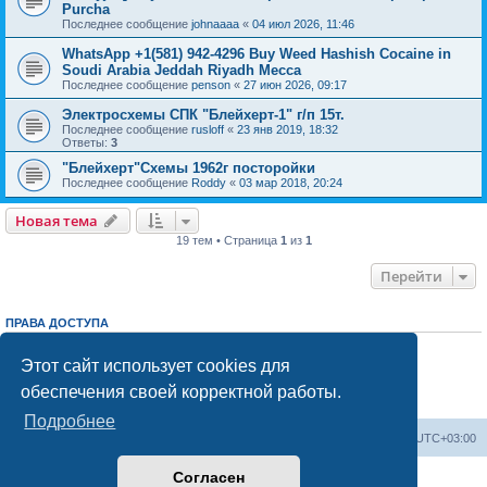
Purcha
Последнее сообщение
johnaaaa
«
04 июл 2026, 11:46
WhatsApp +1(581) 942-4296 Buy Weed Hashish Cocaine in
Soudi Arabia Jeddah Riyadh Mecca
Последнее сообщение
penson
«
27 июн 2026, 09:17
Электросхемы СПК "Блейхерт-1" г/п 15т.
Последнее сообщение
rusloff
«
23 янв 2019, 18:32
Ответы:
3
"Блейхерт"Схемы 1962г посторойки
Последнее сообщение
Roddy
«
03 мар 2018, 20:24
Новая тема
19 тем • Страница
1
из
1
Перейти
ПРАВА ДОСТУПА
Вы
не можете
начинать темы
Вы
не можете
отвечать на сообщения
Этот сайт использует cookies для
Вы
не можете
редактировать свои сообщения
обеспечения своей корректной работы.
Вы
не можете
удалять свои сообщения
Вы
не можете
добавлять вложения
Подробнее
Центральный сайт
Список форумов
Часовой пояс:
UTC+03:00
Согласен
Создано на основе
phpBB
® Forum Software © phpBB Limited