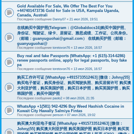
Gold Available For Sale, We Offer The Best For You
+447401473736 Gold for Sale in USA, Kampala Uganda,
Canada, Australi
Последнее сообщение
Danny07
«
21 июл 2026, 19:51
在线购买中国护照(Telegram：@Globaldocs16)购买中国护照、
身份证、驾驶证、绿卡、居留证、雅思成绩、工作证、公民身份。
（邮箱：
guanyuguohai@gmail.com
） 在线购买护照（邮箱：
guanyuguohai@
Последнее сообщение
toretovon76
«
13 июл 2026, 16:57
Buy real and fake Passports (WhatsApp: +1 (615)-314-6286)
renew passports online, apply for legal passports, buy fake
pa
Последнее сообщение
toretovon76
«
13 июл 2026, 16:57
购买工作许可证 [WhatsApp +4915733512463] [微信：Johnyj55]
购买电子签证，购买身份证、购买驾驶执照、购买居留许可 购买澳
大利亚护照，购买美国护照，购买日本护照，购买英国护照，购买
韩国护照，购买中国护照
Последнее сообщение
paolo2
«
08 июл 2026, 21:35
WhatsApp +1(581) 942-4296 Buy Weed Hashish Cocaine in
Kuwait City Hawally Salmiya Fintas
Последнее сообщение
penson
«
07 июл 2026, 19:02
购买澳大利亚电子签证 [WhatsApp +4915733512463] [微信：
Johnyj55] 购买澳大利亚护照 购买美国护照 购买日本护照 购买英