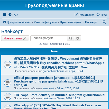
Грузоподъёмные краны
FAQ
Регистрация
Вход
П
Центральный сайт
Список форумов
Краны плавучие
Блейхерт
о
Блейхерт
и
Поиск
Расширенный пои
Новая тема
с
20 тем • Страница
1
из
1
к
Темы
購買加拿大居民許可證 (微信ID：Wesbutman) 購買歐盟居留許
可，購買美國綠卡 Buy canadian resident permit (WhatsApp：
+1 (754) 279-5912) 在线购买真假护照 (微信ID：Wes
Последнее сообщение
greenpharmhouse
«
Вчера, 15:44
official passport purchase [whatsapp: +1(672)2050601]
Purchase genuine passports [whatsapp: +1(672)2050601] ID
cards, dr
Последнее сообщение
jeannevol
«
04 авг 2026, 13:09
THC Vape Store delivery in minutes Telegram @ahrrendaniel
Последнее сообщение
Lestdnks
«
30 июл 2026, 19:33
WhatsApp +1(581) 942-4296 Buy Weed Hashish Cocaine in
Rome Milan Naples Italy Tur