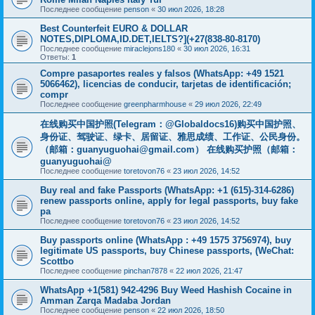
Последнее сообщение
penson
«
30 июл 2026, 18:28
Best Counterfeit EURO & DOLLAR
NOTES,DIPLOMA,ID.DET,IELTS?](+27(838-80-8170)
Последнее сообщение
miraclejons180
«
30 июл 2026, 16:31
Ответы:
1
Compre pasaportes reales y falsos (WhatsApp: +49 1521
5066462), licencias de conducir, tarjetas de identificación;
compr
Последнее сообщение
greenpharmhouse
«
29 июл 2026, 22:49
在线购买中国护照(Telegram：@Globaldocs16)购买中国护照、
身份证、驾驶证、绿卡、居留证、雅思成绩、工作证、公民身份。
（邮箱：
guanyuguohai@gmail.com
） 在线购买护照（邮箱：
guanyuguohai@
Последнее сообщение
toretovon76
«
23 июл 2026, 14:52
Buy real and fake Passports (WhatsApp: +1 (615)-314-6286)
renew passports online, apply for legal passports, buy fake
pa
Последнее сообщение
toretovon76
«
23 июл 2026, 14:52
Buy passports online (WhatsApp : +49 1575 3756974), buy
legitimate US passports, buy Chinese passports, (WeChat:
Scottbo
Последнее сообщение
pinchan7878
«
22 июл 2026, 21:47
WhatsApp +1(581) 942-4296 Buy Weed Hashish Cocaine in
Amman Zarqa Madaba Jordan
Последнее сообщение
penson
«
22 июл 2026, 18:50