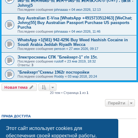
国护照 购买韩国护照 购买中国护照 购买假人民币 (CNY)，(微信：
Johnyj5
Последнее сообщение
johnaaaa
«
04 июл 2026, 12:13
Buy Australian E-Visa [WhatsApp +4915733512463] [WeChat;
Johnyj55] Buy Australian Passport Purchase US passports
Purcha
Последнее сообщение
johnaaaa
«
04 июл 2026, 11:46
WhatsApp +1(581) 942-4296 Buy Weed Hashish Cocaine in
Soudi Arabia Jeddah Riyadh Mecca
Последнее сообщение
penson
«
27 июн 2026, 09:17
Электросхемы СПК "Блейхерт-1" г/п 15т.
Последнее сообщение
rusloff
«
23 янв 2019, 18:32
Ответы:
3
"Блейхерт"Схемы 1962г посторойки
Последнее сообщение
Roddy
«
03 мар 2018, 20:24
Новая тема
20 тем • Страница
1
из
1
Перейти
ПРАВА ДОСТУПА
Вы
не можете
начинать темы
Вы
не можете
отвечать на сообщения
Этот сайт использует cookies для
Вы
не можете
редактировать свои сообщения
обеспечения своей корректной работы.
Вы
не можете
удалять свои сообщения