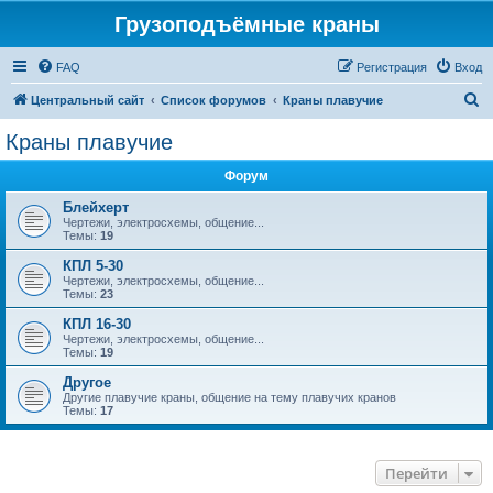
Грузоподъёмные краны
FAQ
Регистрация
Вход
П
Центральный сайт
Список форумов
Краны плавучие
о
Краны плавучие
и
Форум
с
к
Блейхерт
Чертежи, электросхемы, общение...
Темы:
19
КПЛ 5-30
Чертежи, электросхемы, общение...
Темы:
23
КПЛ 16-30
Чертежи, электросхемы, общение...
Темы:
19
Другое
Другие плавучие краны, общение на тему плавучих кранов
Темы:
17
Перейти