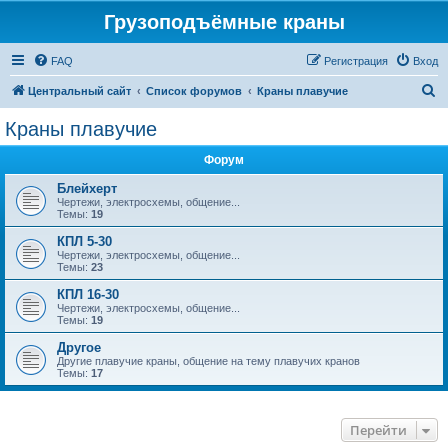
Грузоподъёмные краны
FAQ
Регистрация
Вход
П
Центральный сайт
Список форумов
Краны плавучие
о
Краны плавучие
и
Форум
с
к
Блейхерт
Чертежи, электросхемы, общение...
Темы:
19
КПЛ 5-30
Чертежи, электросхемы, общение...
Темы:
23
КПЛ 16-30
Чертежи, электросхемы, общение...
Темы:
19
Другое
Другие плавучие краны, общение на тему плавучих кранов
Темы:
17
Перейти