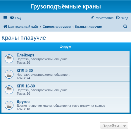
Грузоподъёмные краны
FAQ
Регистрация
Вход
П
Центральный сайт
Список форумов
Краны плавучие
о
Краны плавучие
и
Форум
с
к
Блейхерт
Чертежи, электросхемы, общение...
Темы:
20
КПЛ 5-30
Чертежи, электросхемы, общение...
Темы:
24
КПЛ 16-30
Чертежи, электросхемы, общение...
Темы:
20
Другое
Другие плавучие краны, общение на тему плавучих кранов
Темы:
18
Перейти