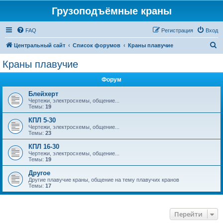
Грузоподъёмные краны
FAQ
Регистрация
Вход
П
Центральный сайт
Список форумов
Краны плавучие
о
Краны плавучие
и
Форум
с
к
Блейхерт
Чертежи, электросхемы, общение...
Темы:
19
КПЛ 5-30
Чертежи, электросхемы, общение...
Темы:
23
КПЛ 16-30
Чертежи, электросхемы, общение...
Темы:
19
Другое
Другие плавучие краны, общение на тему плавучих кранов
Темы:
17
Перейти