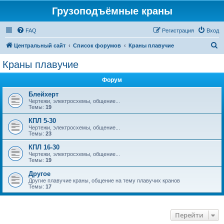
Грузоподъёмные краны
FAQ
Регистрация
Вход
П
Центральный сайт
Список форумов
Краны плавучие
о
Краны плавучие
и
Форум
с
к
Блейхерт
Чертежи, электросхемы, общение...
Темы:
19
КПЛ 5-30
Чертежи, электросхемы, общение...
Темы:
23
КПЛ 16-30
Чертежи, электросхемы, общение...
Темы:
19
Другое
Другие плавучие краны, общение на тему плавучих кранов
Темы:
17
Перейти