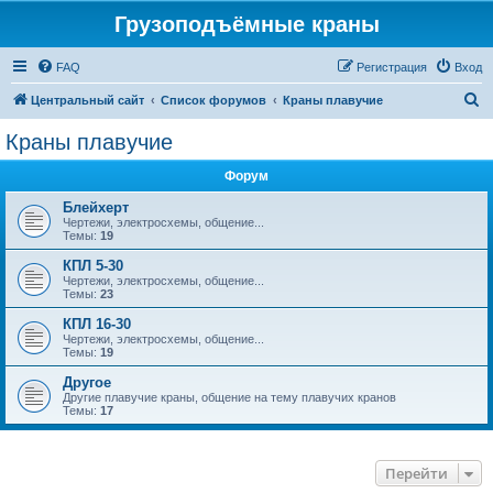
Грузоподъёмные краны
FAQ
Регистрация
Вход
П
Центральный сайт
Список форумов
Краны плавучие
о
Краны плавучие
и
Форум
с
к
Блейхерт
Чертежи, электросхемы, общение...
Темы:
19
КПЛ 5-30
Чертежи, электросхемы, общение...
Темы:
23
КПЛ 16-30
Чертежи, электросхемы, общение...
Темы:
19
Другое
Другие плавучие краны, общение на тему плавучих кранов
Темы:
17
Перейти