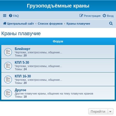
Грузоподъёмные краны
FAQ
Регистрация
Вход
П
Центральный сайт
Список форумов
Краны плавучие
о
Краны плавучие
и
Форум
с
к
Блейхерт
Чертежи, электросхемы, общение...
Темы:
20
КПЛ 5-30
Чертежи, электросхемы, общение...
Темы:
24
КПЛ 16-30
Чертежи, электросхемы, общение...
Темы:
20
Другое
Другие плавучие краны, общение на тему плавучих кранов
Темы:
18
Перейти