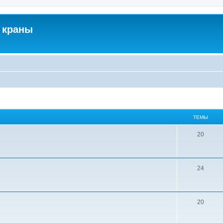
 краны
ТЕМЫ
20
24
20