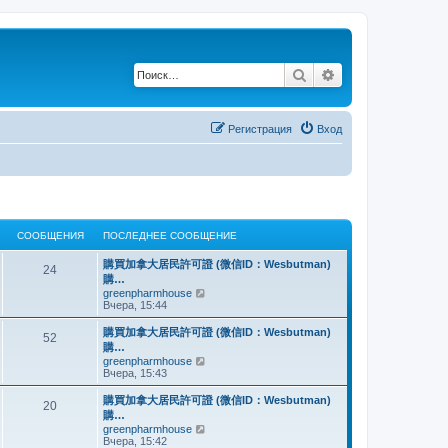
Поиск
Расширенный по
Регистрация
Вход
СООБЩЕНИЯ
ПОСЛЕДНЕЕ СООБЩЕНИЕ
購買加拿大居民許可證 (微信ID：Wesbutman)
24
購…
П
greenpharmhouse
е
Вчера, 15:44
р
е
購買加拿大居民許可證 (微信ID：Wesbutman)
52
й
購…
т
П
greenpharmhouse
и
е
Вчера, 15:43
к
р
п
е
購買加拿大居民許可證 (微信ID：Wesbutman)
о
20
й
с
購…
т
л
П
greenpharmhouse
и
е
е
Вчера, 15:42
к
д