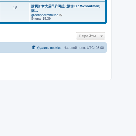
р
п
н
е
購買加拿大居民許可證 (微信ID：Wesbutman)
о
е
18
й
с
購…
м
т
л
у
П
greenpharmhouse
и
е
с
е
Вчера, 15:39
к
д
о
р
п
н
о
е
о
е
б
й
с
м
щ
т
л
Перейти
у
е
и
е
с
н
к
д
о
и
п
н
о
ю
о
Удалить cookies
Часовой пояс:
UTC+03:00
е
б
с
м
щ
л
у
е
е
с
н
д
о
и
н
о
ю
е
б
м
щ
у
е
с
н
о
и
о
ю
б
щ
е
н
и
ю