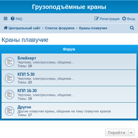
Грузоподъёмные краны
FAQ
Регистрация
Вход
П
Центральный сайт
Список форумов
Краны плавучие
о
Краны плавучие
и
Форум
с
к
Блейхерт
Чертежи, электросхемы, общение...
Темы:
19
КПЛ 5-30
Чертежи, электросхемы, общение...
Темы:
23
КПЛ 16-30
Чертежи, электросхемы, общение...
Темы:
19
Другое
Другие плавучие краны, общение на тему плавучих кранов
Темы:
17
Перейти